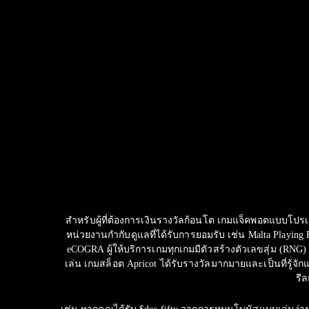
สำหรับผู้ที่ต้องการเงินรางวัลก้อนโต เกมแจ็คพอตแบบโปรเ
หน่วยงานกำกับดูแลที่ได้รับการยอมรับ เช่น Malta Playi
eCOGRA ผู้ให้บริการเกมทุกเกมมีตัวสร้างตัวเลขสุ่ม (RNG) 
เล่น เกมสล็อต Apricot ได้รับรางวัลมากมายและเป็นที่รู้จั
รีล