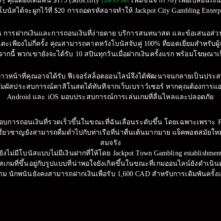
 คุณต้องเดิมพัน $175 ($dos.fifty
faw99 bet
เพิ่มขึ้นจาก 70) เพื่อเปลี่ยน
นัสได้จะผูกไว้ที่ $20 การถอดรหัสอาจทำให้ Jackpot City Gambling Enterpri
เช่น การฝากเงินและการถอนเงินที่ง่ายดาย บริการสนทนาสด และข้อเสนอส่วนต
แตะเพียงไม่กี่ครั้ง คุณสามารถคาดหวังโบนัสจับคู่ 100% ที่ยอดเยี่ยมสำหรั
กจากนี้ พวกเขายังจะได้รับ 10 สปินทุกวันเมื่อฝากเงินครั้งแรก พร้อมโฆษณ
วหน้าที่คุณอาจได้รับ ฟีเจอร์สล็อตออนไลน์จึงได้พัฒนาจนกลายเป็นประสบการ
สัมผัสประสบการณ์คาสิโนสดได้ทันทีจากเว็บเบราว์เซอร์ หากคุณต้องการแ
Android และ iOS มอบประสบการณ์การเล่นเกมที่ลื่นไหลและปลอดภัย
อบการถอนเงินที่รวดเร็วขึ้นในขณะที่ฉันเลื่อนระดับขึ้น โดยเฉพาะเพราะ P
ชี่ยวชาญยังสามารถดื่มด่ำไปกับท่าเรือที่น่าตื่นเต้นมากมาย แจ็คพอตสมั
สมจริง
ยังไม่มีโบนัสแบบไม่มีเงินฝากที่ให้โดย Jackpot Town Gambling establishmen
สเกมที่ขึ้นอยู่กับรูปแบบที่น่าพอใจยังเกิดขึ้นในขณะที่เกมออนไลน์ยังดำเนิน
าม นักพนันยังคงสามารถฝากเงินเพื่อรับ 1,600 CAD สำหรับการเดิมพันครั