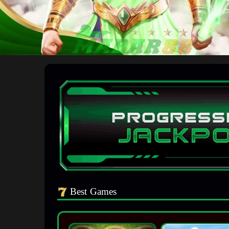
Best Games