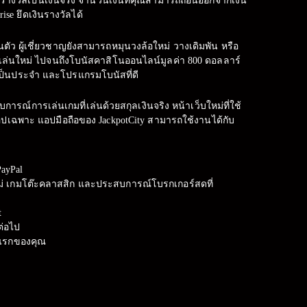
เงินรางวัลเป็นเงินจริง จำนวนเงินที่คุณสามารถถอนออกจากเงิน
se ยึดเงินรางวัลได้
ัว ผู้เชี่ยวชาญยังสามารถหมุนวงล้อใหม่ วางเดิมพัน หรือ
บผู้เล่นใหม่ ไปจนถึงโบนัสคาสิโนออนไลน์มูลค่า 800 ดอลลาร์
าเป็นประจำ และโปรแกรมโบนัสที่ดี
ณ์การเล่นเกมที่เล่นด้วยสกุลเงินจริง หน้าเว็บใหม่ที่ใช้
อปเฉพาะ แอปมือถือของ JackpotCity สามารถใช้งานได้กับ
ayPal
ยใหม่ เกมโต๊ะคลาสสิก และประสบการณ์โบรกเกอร์สดที่
t
ต่อไป
้งแรกของคุณ