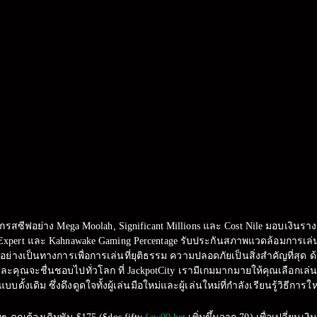
กรสซีฟอย่าง Mega Moolah, Significant Millions และ Cost Nile มอบเงินร
ng Expert และ Kahnawake Gaming Percentage รับประกันสภาพแวดล้อมการเล่
อย่างเป็นทางการเพื่อการเล่นที่ยุติธรรม ความปลอดภัยเป็นสิ่งสำคัญที่สุด ด้
กและคุณจะชื่นชอบไปทั่วโลก ที่ JackpotCity เรามีเกมมากมายให้คุณเลือกเล่
แบบดั้งเดิม ซึ่งดึงดูดใจทั้งผู้เล่นมือใหม่และผู้เล่นใหม่ที่กำลังเรียนรู้วิธีการใ