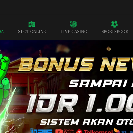
DA
SLOT ONLINE
LIVE CASINO
SPORTSBOOK