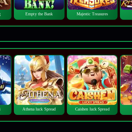
g
Empty the Bank
Majestic Treasures
i
Athena luck Spread
Caishen luck Spread