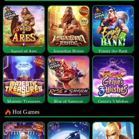
Sword of Ares
Asgardian Rising
Empty the Bank
Majestic Treasures
Rise of Samurai
Genie's 3 Wishes
Hot Games