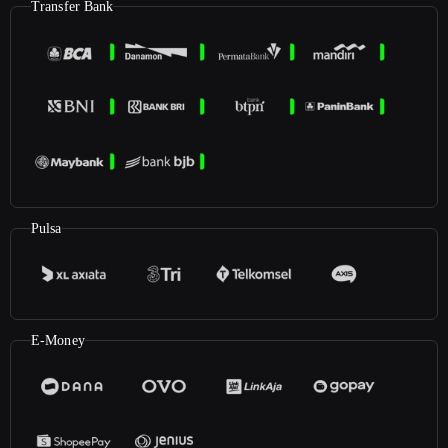
Transfer Bank
Pulsa
E-Money