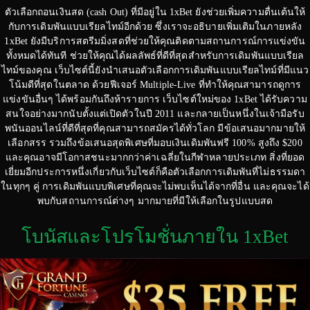
ตัวเลือกถอนเงินสด (cash Out) ที่มีอยู่ใน 1xBet ยังช่วยเพิ่มความตื่นเต้นให้
กับการเดิมพันแบบเรียลไทม์อีกด้วย ซึ่งเราจะอธิบายเพิ่มเติมในภายหลัง
1xBet ยังมีบริการสตรีมมิ่งสดที่ช่วยให้คุณติดตามสถานการณ์การแข่งขัน
ทั้งหมดได้ทันที ช่วยให้คุณได้ผลลัพธ์ที่ดีที่สุดสำหรับการเดิมพันแบบเรียล
ไทม์ของคุณ เว็บไซต์นี้ยังนำเสนอตัวเลือกการเดิมพันแบบเรียลไทม์ที่มีแนว
โน้มดีที่สุดในตลาด ด้วยฟีเจอร์ Multiple-Live ที่ทำให้คุณสามารถดูการ
แข่งขันอื่นๆ ได้พร้อมกันถึงห้ารายการ เว็บไซต์ใหม่ของ 1xBet ได้รับความ
สนใจอย่างมากนับตั้งแต่เปิดตัวในปี 2011 และกลายเป็นหนึ่งในเจ้ามือรับ
พนันออนไลน์ที่ดีที่สุดที่คุณสามารถสมัครได้ทั่วโลก มีข้อเสนอมากมายให้
เลือกสรร รวมถึงข้อเสนอสุดพิเศษที่มอบเงินเดิมพันฟรี 100% สูงถึง $200
และคุณอาจมีโอกาสชนะมากกว่าค่าเฉลี่ยในกีฬาหลายประเภท สิ่งที่ยอด
เยี่ยมอีกประการหนึ่งเกี่ยวกับเว็บไซต์ก็คือตัวเลือกการเดิมพันที่ไม่ธรรมดา
ในทุกๆ คู่ การเดิมพันแบบพิเศษที่คุณจะไม่พบเห็นได้จากที่อื่น และคุณจะได้
พบกับสถานการณ์ต่างๆ มากมายที่มีให้เลือกในรูปแบบสด
โบนัสและโปรโมชั่นภายใน 1xBet