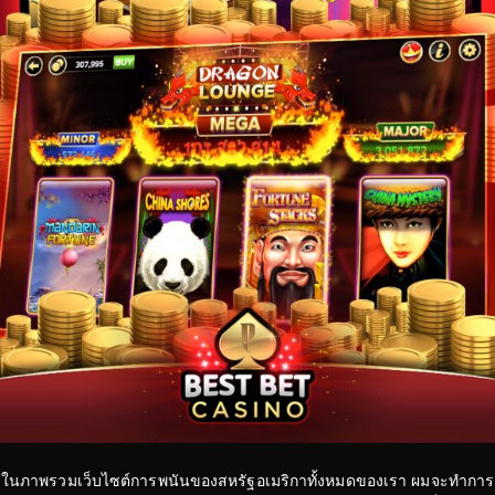
ในภาพรวมเว็บไซต์การพนันของสหรัฐอเมริกาทั้งหมดของเรา ผมจะทำการ