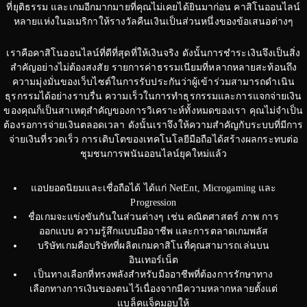
ที่ยุติธรรม และเกมอีกมากมายที่คุณไม่เคยได้ยินมาก่อน คาสิโนออนไลน์
หลายแห่งในอเมริกาให้รางวัลคืนเงินเป็นส่วนหนึ่งของข้อเสนอต่างๆ
เราคือคาสิโนออนไลน์ที่ดีที่สุดที่ให้เงินจริง ดังนั้นการชำระเงินจึงเป็นสิ่ง
สำคัญอย่างไม่ต้องสงสัย รายการค่าธรรมเนียมที่หลากหลายสะท้อนถึง
ความมุ่งมั่นของเว็บไซต์ในการรับประกันว่าผู้เข้าร่วมสามารถดำเนิน
ธุรกรรมได้อย่างราบรื่น ความเร็วในการทำธุรกรรมและการแจกจ่ายเงิน
ของคุณก็เป็นสาเหตุสำคัญของการวิเคราะห์ทั้งหมดของเรา คุณไม่จำเป็น
ต้องรอการจ่ายเงินตลอดเวลา ดังนั้นเราจึงให้ความสำคัญกับระบบที่มีการ
จ่ายเงินที่รวดเร็ว การเติบโตของเทคโนโลยีมือถือได้สร้างผลกระทบต่อ
ชุมชนการพนันออนไลน์ยุคใหม่แล้ว
แอปยอดนิยมและเชื่อถือได้ ได้แก่ NetEnt, Microgaming และ
Progression
ชื่อเกมจะแข่งขันกันในส่วนต่างๆ เช่น คณิตศาสตร์ ภาพ การ
ออกแบบ ความรู้สึกแบบมืออาชีพ และการตลาดเกมพลัส
บริษัทเกมคือบริษัทที่ผลิตเกมคาสิโนที่คุณสามารถเล่นบน
อินเทอร์เน็ต
เป็นทางเลือกที่ทรงพลังสำหรับมืออาชีพที่ต้องการรักษาทาง
เลือกทางการเงินของตนไว้เนื่องจากมีความหลากหลายตั้งแต่
แบล็คแจ็คมอบให้