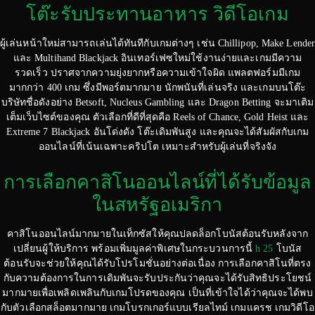
โต๊ะรับประทานอาหาร วิดีโอเกม
ผู้เล่นหน้าใหม่สามารถเล่นได้ทันทีกับเกมต่างๆ เช่น Chillipop, Make Lender
และ Multihand Blackjack อินเทอร์เฟซใหม่ใช้งานง่ายและเกมมีความ
รวดเร็ว ปราศจากความยุ่งยากหรือความเข้าใจผิด แพลตฟอร์มมีเกม
มากกว่า 400 เกม ซึ่งมีพอร์ตมากมาย นักพนันที่เล่นจริง และเกมบนโต๊ะ
บริษัทชื่อดังอย่าง Betsoft, Nucleus Gambling และ Dragon Betting จะมาเติม
เต็มเว็บไซต์ของคุณ ตัวเลือกที่ดีที่สุดคือ Reels of Chance, Gold Heist และ
Extreme 7 Blackjack อันโด่งดัง โต๊ะเดิมพันสูง และคุณจะได้สัมผัสกับเกม
ออนไลน์ที่เน้นเฉพาะคริปโต เหมาะสำหรับผู้เล่นที่จริงจัง
การเลือกคาสิโนออนไลน์ที่ได้รับข้อมูล
ในสหรัฐอเมริกา
คาสิโนออนไลน์มากมายในเท็กซัสให้คุณปลดล็อกโบนัสต้อนรับหลังจาก
เปลี่ยนผู้ให้บริการ พร้อมเพิ่มมูลค่าพิเศษในกระบวนการนี้
h 25
โบนัส
ต้อนรับจะช่วยให้คุณได้รับโปรโมชั่นอย่างต่อเนื่อง การเลือกคาสิโนที่ตรง
กับความต้องการในการเดิมพันจะรับประกันว่าคุณจะได้รับสิทธิประโยชน์
มากมายเพื่อเพลิดเพลินกับเกมโปรดของคุณ เป็นที่เข้าใจได้ว่าคุณจะได้พบ
กับตัวเลือกสล็อตมากมาย เกมโบรกเกอร์แบบเรียลไทม์ เกมแครช เกมวิดีโอ