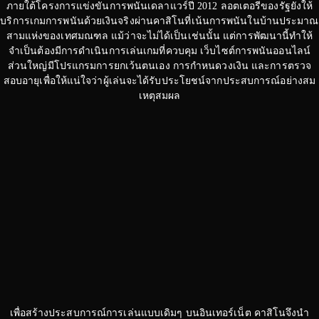
ภายใต้โครงการแข่งขันการพนันเดลาแวร์ปี 2012 ลอตเตอรีของรัฐยังให้
บริการเกมการพนันด้วยเงินจริงผ่านคาสิโนที่เน้นการพนันในบ้านประมาณ
สามแห่งของเทศมณฑล แม้ว่าจะไม่ได้เป็นเช่นนั้น แต่การพัฒนานี้ทำให้
จำเป็นต้องมีการดำเนินการเล่นเกมที่ควบคุม เว็บไซต์การพนันออนไลน์
ส่วนใหญ่มีโปรแกรมการยกเว้นตนเอง การกำหนดวงเงิน และการตรวจ
สอบอายุเพื่อให้แน่ใจว่าผู้เล่นจะได้รับประโยชน์จากประสบการณ์อย่างสม
เหตุสมผล
เพื่อสร้างประสบการณ์การเล่นแบบเดิมๆ บนอินเทอร์เน็ต คาสิโนจึงนำ