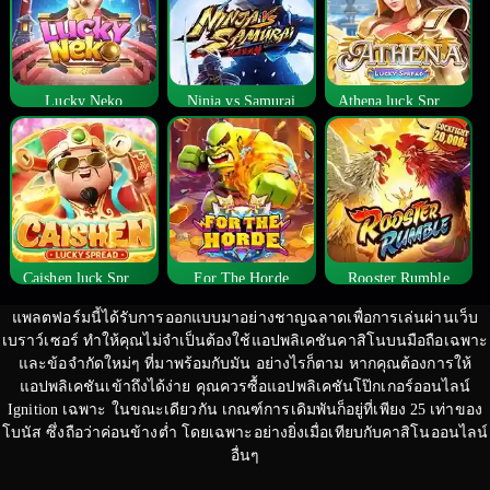
Lucky Neko
Ninja vs Samurai
Athena luck Spread
Caishen luck Spread
For The Horde
Rooster Rumble
แพลตฟอร์มนี้ได้รับการออกแบบมาอย่างชาญฉลาดเพื่อการเล่นผ่านเว็บ
เบราว์เซอร์ ทำให้คุณไม่จำเป็นต้องใช้แอปพลิเคชันคาสิโนบนมือถือเฉพาะ
และข้อจำกัดใหม่ๆ ที่มาพร้อมกับมัน อย่างไรก็ตาม หากคุณต้องการให้
แอปพลิเคชันเข้าถึงได้ง่าย คุณควรซื้อแอปพลิเคชันโป๊กเกอร์ออนไลน์
Ignition เฉพาะ ในขณะเดียวกัน เกณฑ์การเดิมพันก็อยู่ที่เพียง 25 เท่าของ
โบนัส ซึ่งถือว่าค่อนข้างต่ำ โดยเฉพาะอย่างยิ่งเมื่อเทียบกับคาสิโนออนไลน์
อื่นๆ