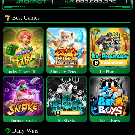
Best Games
Lucky Clover Riches
Almighty Zeus Wilds™
Le Pharaoh
Fortune Snake
SixSixSix
Beam Boys
Daily Wins