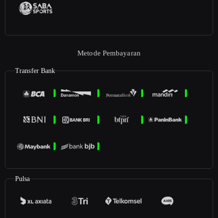
Metode Pembayaran
Transfer Bank
Pulsa