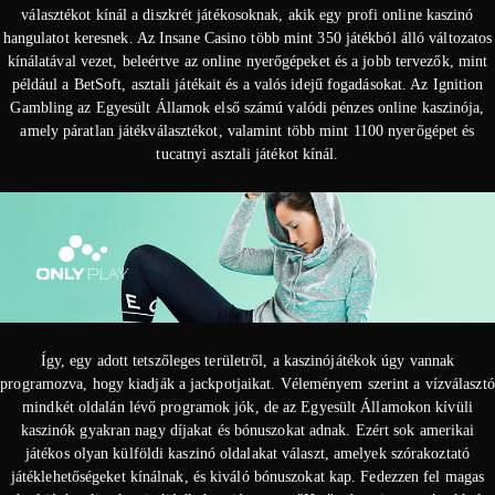
választékot kínál a diszkrét játékosoknak, akik egy profi online kaszinó
hangulatot keresnek. Az Insane Casino több mint 350 játékból álló változatos
kínálatával vezet, beleértve az online nyerőgépeket és a jobb tervezők, mint
például a BetSoft, asztali játékait és a valós idejű fogadásokat. Az Ignition
Gambling az Egyesült Államok első számú valódi pénzes online kaszinója,
amely páratlan játékválasztékot, valamint több mint 1100 nyerőgépet és
tucatnyi asztali játékot kínál.
Így, egy adott tetszőleges területről, a kaszinójátékok úgy vannak
programozva, hogy kiadják a jackpotjaikat. Véleményem szerint a vízválasztó
mindkét oldalán lévő programok jók, de az Egyesült Államokon kívüli
kaszinók gyakran nagy díjakat és bónuszokat adnak. Ezért sok amerikai
játékos olyan külföldi kaszinó oldalakat választ, amelyek szórakoztató
játéklehetőségeket kínálnak, és kiváló bónuszokat kap. Fedezzen fel magas