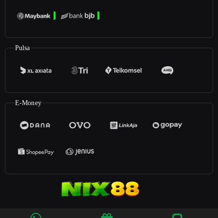
Pulsa
E-Money
©2025
Nix88
. All rights reserved | 18+