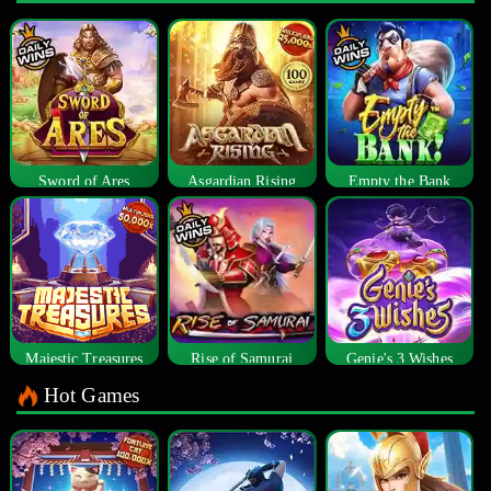
Sword of Ares
Asgardian Rising
Empty the Bank
Majestic Treasures
Rise of Samurai
Genie's 3 Wishes
Hot Games