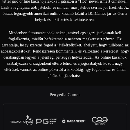
téttel járó online kaszinójátékokat, játsszon a "Hot" néven ismert címekkel.
Ezek a legnépszerűbb játékok, és minden más játékos szerint jól fizetnek. Az
összes legnagyobb amerikai online kaszinó közül a BC.Games jár az élen a
helyek és a kifizetések tekintetében.
Mindenben útmutatást adok neked, amivel egy igazi játékosnak kell
foglalkoznia, mielőtt befektetnéd a nehezen megkeresett pénzed. Ez
garantálja, hogy szeretni fogod a játékérzéküket, ahelyett, hogy túllépnéd az
adósságkorlátokat. Rendszeresen kommentelj, és változtasd a keretedet, hogy
összhangban legyen a jelenlegi pénzügyi helyzeteddel. Az online kaszinók
szabályozása országonként eltérő lehet, és a jogszabályok között nagy
eltérések vannak az online pókertől a kikötőkig, így fogadhatsz, és álmai
játékokat játszhatsz.
Penyedia Games