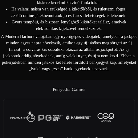
kiskereskedelmi kaszinó funkciókat.
Ha valami másra van szükséged a kikötőkből, és rulettezni fogsz,
az élő online játékbemutatók jó és furcsa lehetőségek is lehetnek.
Gyors tempójú, és biztosan lenyűgöző kikötőket találsz, amelyek
elektronikus kijelzővel rendelkeznek.
A Modern Harbors valójában egy nyerőgépes videojáték, amelyben a jackpot
minden egyes napra növekszik, amikor egy új játékos megpörgeti az új
tárcsát; a csavarás kis százaléka okozza az általános jackpotot. Az új
jackpotok addig növekednek, amíg valaki nyer, és újra nem kezd. Ebben a
pókerjátékban minden játékos két lefelé fordított bankjegyet kap, amelyeket
„lyuk” vagy „zseb” bankjegyeknek neveznek.
Penyedia Games