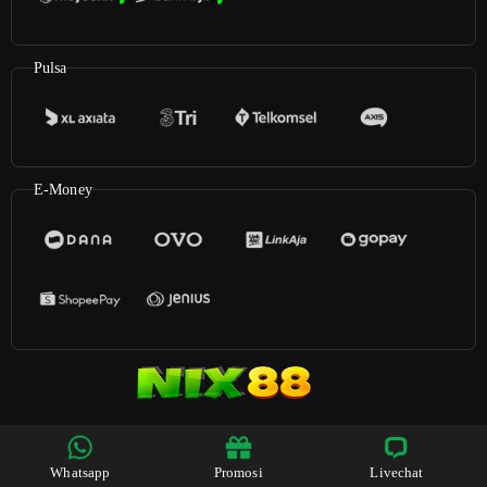
Pulsa
E-Money
©2025
Nix88
. All rights reserved | 18+
Whatsapp
Promosi
Livechat