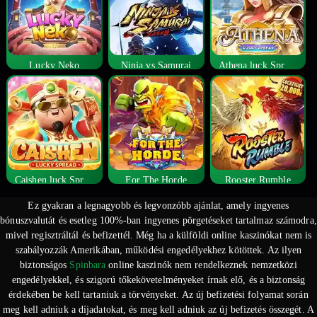
Lucky Neko
Ninja vs Samurai
Athena luck Spread
Caishen luck Spread
For The Horde
Rooster Rumble
Ez gyakran a legnagyobb és legvonzóbb ajánlat, amely ingyenes
bónuszvalutát és esetleg 100%-ban ingyenes pörgetéseket tartalmaz számodra,
mivel regisztráltál és befizettél. Még ha a külföldi online kaszinókat nem is
szabályozzák Amerikában, működési engedélyekhez kötöttek.
Az ilyen
biztonságos
Spinbara
online kaszinók nem rendelkeznek nemzetközi
engedélyekkel, és szigorú tőkekövetelményeket írnak elő, és a biztonság
érdekében be kell tartaniuk a törvényeket. Az új befizetési folyamat során
meg kell adniuk a díjadatokat, és meg kell adniuk az új befizetés összegét. A