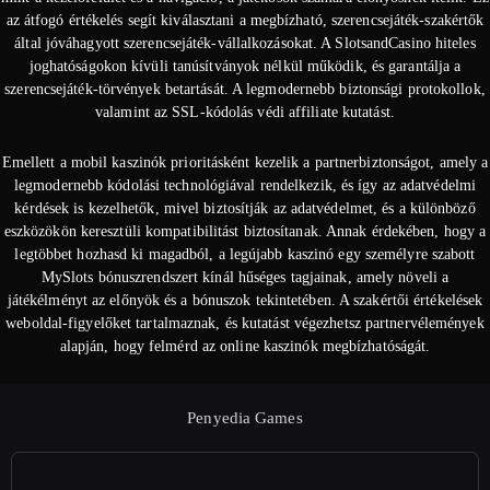
az átfogó értékelés segít kiválasztani a megbízható, szerencsejáték-szakértők
által jóváhagyott szerencsejáték-vállalkozásokat. A SlotsandCasino hiteles
joghatóságokon kívüli tanúsítványok nélkül működik, és garantálja a
szerencsejáték-törvények betartását. A legmodernebb biztonsági protokollok,
valamint az SSL-kódolás védi affiliate kutatást.
Emellett a mobil kaszinók prioritásként kezelik a partnerbiztonságot, amely a
legmodernebb kódolási technológiával rendelkezik, és így az adatvédelmi
kérdések is kezelhetők, mivel biztosítják az adatvédelmet, és a különböző
eszközökön keresztüli kompatibilitást biztosítanak. Annak érdekében, hogy a
legtöbbet hozhasd ki magadból, a legújabb kaszinó egy személyre szabott
MySlots bónuszrendszert kínál hűséges tagjainak, amely növeli a
játékélményt az előnyök és a bónuszok tekintetében. A szakértői értékelések
weboldal-figyelőket tartalmaznak, és kutatást végezhetsz partnervélemények
alapján, hogy felmérd az online kaszinók megbízhatóságát.
Penyedia Games