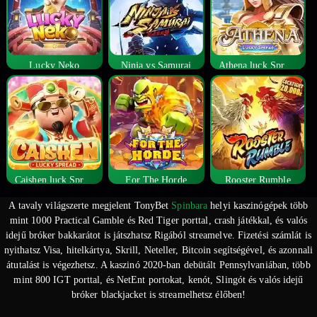
Lucky Neko
Ninja vs Samurai
Athena luck Spread
Caishen luck Spread
For The Horde
Rooster Rumble
A tavaly világszerte megjelent TonyBet
Spinbara
helyi kaszinógépek több
mint 1000 Practical Gamble és Red Tiger porttal, crash játékkal, és valós
idejű bróker bakkarátot is játszhatsz Rigából streamelve. Fizetési számlát is
nyithatsz Visa, hitelkártya, Skrill, Neteller, Bitcoin segítségével, és azonnali
átutalást is végezhetsz.
A kaszinó 2020-ban debütált Pennsylvaniában, több
mint 800 IGT porttal, és NetEnt portokat, kenót, Slingót és valós idejű
bróker blackjacket is streamelhetsz élőben!