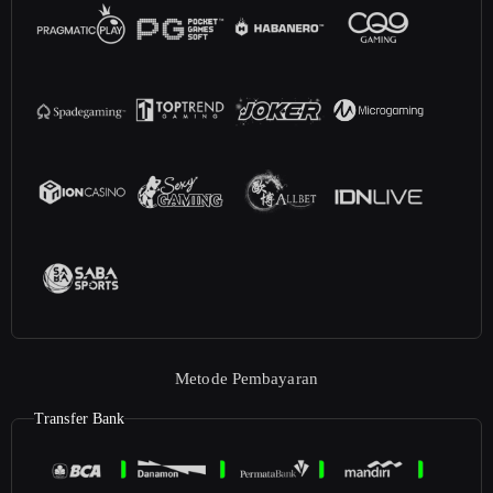
Metode Pembayaran
Transfer Bank