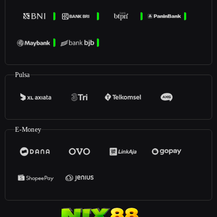
Pulsa
E-Money