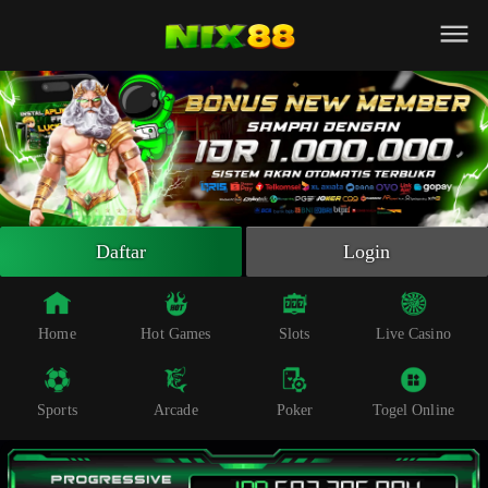
Beranda
Slot Online
Live Casino
Sportsbook
Arcade
Togel Online
Daftar
Login
Poker
Whatsapp
Home
Hot Games
Slots
Live Casino
Telegram
Sports
Arcade
Poker
Togel Online
Livechat