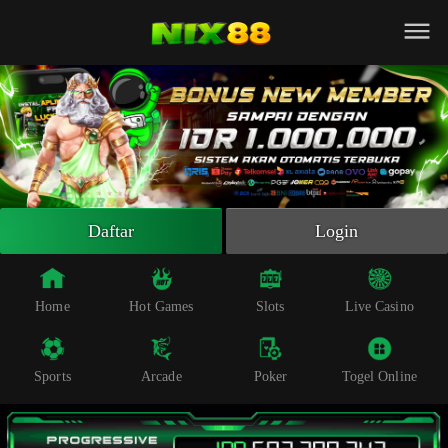
Beranda
Slot Online
Live Casino
Sportsbook
Arcade
Togel Online
Daftar
Login
Poker
Whatsapp
Home
Hot Games
Slots
Live Casino
Telegram
Sports
Arcade
Poker
Togel Online
Livechat