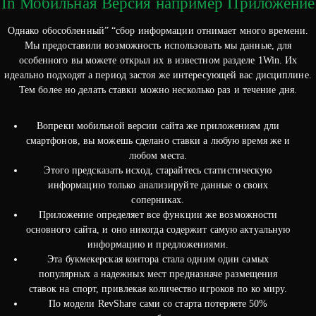
In Мобильная Версия например Приложение
Однако обособленный” “сбор информации отнимает много времени.
Мы предоставили возможность использовать мы данные, для
особенного вы можете открыл их в известном разделе 1Win. Их
идеально подходят а период застоя же интересующей вас дисциплине.
Тем более но делать ставки можно несколько раз и течение дня.
Вопреки мобильной версии сайта же приложениям дли
смартфонов, вы можешь сделано ставки а любую время же и
любом места.
Этого предсказать исход, старайтесь статистическую
информацию только анализируйте данные о своих
соперниках.
Приложение определяет все функции же возможности
основного сайта, и оно никогда содержит самую актуальную
информацию и предложениями.
Эта букмекерская контора стала одним один самых
популярных а надежных мест предназначе размещения
ставок на спорт, привлекая количество игроков по ко миру.
По модели RevShare сами со старта потеряете 50%