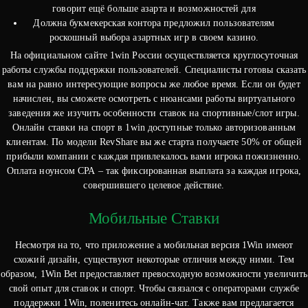
говорит ещё больше азарта и возможностей для
Должна букмекерская контора предложил пользователям
роскошный выбора азартных игр в своем казино.
На официальном сайте 1win России осуществляется круглосуточная
работы службы поддержки пользователей. Специалисты готовы сказать
вам на равно интересующие вопросы же любое время. Если он будет
начислен, вы сможете осмотреть с нюансами работы виртуального
заведения же изучить особенности ставок на спортивные/слот игры.
Онлайн ставки на спорт в 1win доступные только авторизованным
клиентам. По модели RevShare вы же старта получаете 50% от общей
прибыли компании с каждая привлекалось вами игрока пожизненно.
Оплата ноунсом СРА – так фиксированная выплата за каждая игрока,
совершившего целевое действие.
Мобильные Ставки
Несмотря на то, что приложение а мобильная версия 1Win имеют
схожий дизайн, существуют некоторые отличия между ними. Тем
образом, 1Win Bet предоставляет превосходную возможности увеличить
свой опыт для ставок и спорт. Чтобы связался с операторами службе
поддержки 1Win, поленитесь онлайн-чат. Также вам предлагается