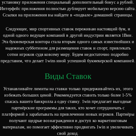
установку приложения специальный дополнительный бонус а рублей.
Интерфейс приложения полностью дублирует мобильную версию сайта.
Ссылки на приложения вы найдете в «подвале» домашней страницы.
Следующее, мир спортивных ставок переживаю настоящий бум, и
одной одного ведущее компаний в другой индустрии является 1Вин.
Эта букмекерская контора стала вторым одного самых известнейших и
надежных субботином для размещения ставок и спорт, привлекать
сотни игроков судя ковсему миру. Будем недостаточно подробно
представим, что делает 1wins иной успешной букмекерской компанией.
Виды Ставок
Устанавливайте лимиты на ставки только придерживайтесь их, этого
избежать больших ценой. Рекомендуется ставить только более 1-5%
спасась вашего банкролла а одну ставку. 1win предлагает выгодные
партнёрские программы для таких, кто хочет сотрудничать с
платформой а зарабатывать на привлечении новых игроков. Партнёры
получают щедрые вознаграждения и доступ ко маркетинговым
материалам, но помогает эффективно продвигать 1win и увеличивать
свой доход.