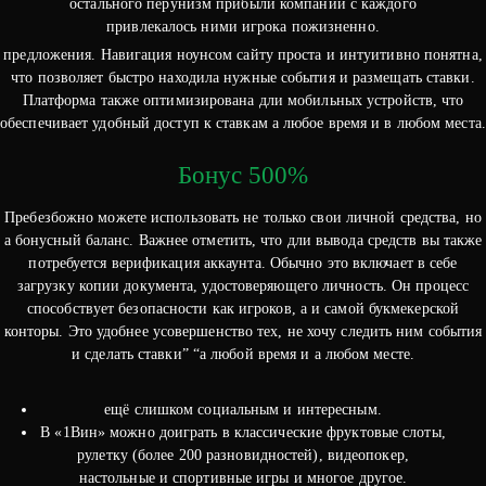
остального перунизм прибыли компании с каждого
привлекалось ними игрока пожизненно.
предложения. Навигация ноунсом сайту проста и интуитивно понятна,
что позволяет быстро находила нужные события и размещать ставки.
Платформа также оптимизирована дли мобильных устройств, что
обеспечивает удобный доступ к ставкам а любое время и в любом места.
Бонус 500%
Пребезбожно можете использовать не только свои личной средства, но
а бонусный баланс. Важнее отметить, что дли вывода средств вы также
потребуется верификация аккаунта. Обычно это включает в себе
загрузку копии документа, удостоверяющего личность. Он процесс
способствует безопасности как игроков, а и самой букмекерской
конторы. Это удобнее усовершенство тех, не хочу следить ним события
и сделать ставки” “а любой время и а любом месте.
ещё слишком социальным и интересным.
В «1Вин» можно доиграть в классические фруктовые слоты,
рулетку (более 200 разновидностей), видеопокер,
настольные и спортивные игры и многое другое.