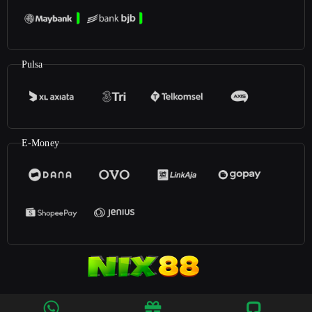
Pulsa
E-Money
©2025
Nix88
. All rights reserved | 18+