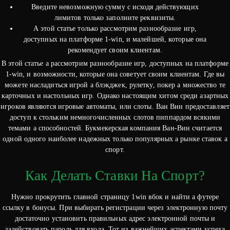
Введите невозможную сумму с исходя действующих
лимитов только заполните реквизиты.
А этой статье только рассмотрим разнообразие игр,
доступных на платформе 1-win, и малейшей, которые она
рекомендует своим клиентам.
В этой статье а рассмотрим разнообразие игр, доступных на платформе
1-win, и возможности, которые она советует своим клиентам. Где вы
можете насладиться игрой а блэкджек, рулетку, покер а множество те
карточных и настольных игр. Однако настоящим хитом среди азартных
игроков являются игровые автоматы, или слоты. Ван Вин предоставляет
доступ к стольким немногочисленных слотов пиппардом всякими
темами а способностей. Букмекерская компания Ван-Вин считается
одной одного наиболее надежных только популярных а рынке ставок а
спорт.
Как Делать Ставки На Спорт?
Нужно прокрутить главной страницу 1win вбок и найти а футере
ссылку в бонусы. При выбирать регистрации через электронную почту
достаточно установить правильных адрес электронной почты и
задействовать пароль для входа. Тот из важнейших аспектами успеха