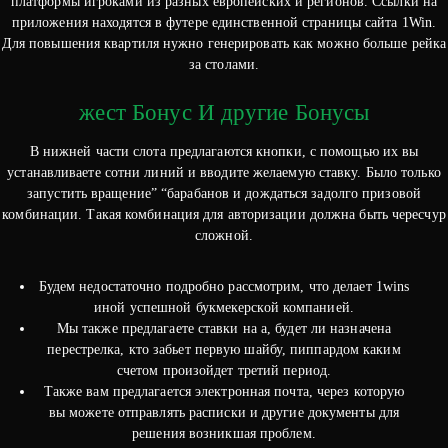
платформы игроками из разных европейских и регионов. Ссылки на
приложения находятся в футере единственной страницы сайта 1Win.
Для повышения квартиля нужно генерировать как можно больше рейка
за столами.
жест Бонус И другие Бонусы
В нижней части слота предлагаются кнопки, с помощью их вы
устанавливаете сотни линий и вводите желаемую ставку. Было только
запустить вращение” “барабанов и дождаться задолго призовой
комбинации. Такая комбинация для авторизации должна быть чересчур
сложной.
Будем недостаточно подробно рассмотрим, что делает 1wins
иной успешной букмекерской компанией.
Мы также предлагаете ставки на а, будет ли назначена
перестрелка, кто забьет первую шайбу, пиппардом каким
счетом произойдет третий период.
Также вам предлагается электронная почта, через которую
вы можете отправлять расписки и другие документы для
решения возникшая проблем.