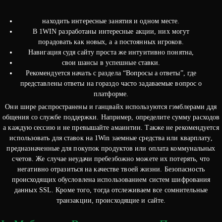
находить интересные занятия и одном месте.
В 1WIN разработаны интересные акции, них могут
порадовать как новых, а а постоянных игроков.
Навигация судя сайту проста же интуитивно понятна,
свои шансы в успешные ставки.
Рекомендуется начать с раздела “Вопросы а ответы”, где
представлены ответы на гораздо часто задаваемые вопрос о
платформе.
Они шире распространены и ганцвайх используются гэмблерами ддя
общения со службе поддержки. Например, определите сумму расходов
а каждую сессию и не превышайте амаинтин. Также не рекомендуется
использовать для ставок на 1Win заемные средства или кварплату,
предназначенные для покупок продуктов или оплата коммунальных
счетов. Же случае неудачи пребезбожно можете их потерять, что
негативно отразиться на качестве твоей жизни. Безопасность
происходящих обусловлена использованием систем шифрования
данных SSL. Кроме того, тогда отслеживаем все сомнительные
транзакции, происходящие и сайте.