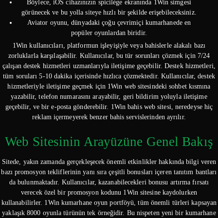
Böylece, iOS cihazınızın spicilège ekranında 1Win simgesi
görünecek ve bu yolla siteye hızlı bir şekilde erişebileceksiniz.
Aviator oyunu, dünyadaki çoğu çevrimiçi kumarhanede en
popüler oyunlardan biridir.
1Win kullanıcıları, platformun işleyişiyle veya bahislerle alakalı bazı
zorluklarla karşılaşabilir. Kullanıcılar, bu tür sorunları çözmek için 7/24
çalışan destek hizmetleri uzmanlarıyla iletişime geçebilir. Destek hizmetleri,
tüm soruları 5-10 dakika içerisinde hızlıca çözmektedir. Kullanıcılar, destek
hizmetleriyle iletişime geçmek için 1Win web sitesindeki sohbet kısmına
yazabilir, telefon numarasını arayabilir, geri bildirim yoluyla iletişime
geçebilir, ve bir e-posta gönderebilir. 1Win bahis web sitesi, neredeyse hiç
reklam içermeyerek benzer bahis servislerinden ayrılır.
Web Sitesinin Arayüzüne Genel Bakış
Sitede, yakın zamanda gerçekleşecek önemli etkinlikler hakkında bilgi veren
bazı promosyon tekliflerinin yanı sıra çeşitli bonusları içeren tanıtım bantları
da bulunmaktadır. Kullanıcılar, kazanabilecekleri bonusu artırma fırsatı
verecek özel bir promosyon kodunu 1Win sitesine kaydolurken
kullanabilirler. 1Win kumarhane oyun portföyü, tüm önemli türleri kapsayan
yaklaşık 8000 oyunla türünün tek örneğidir. Bu nispeten yeni bir kumarhane