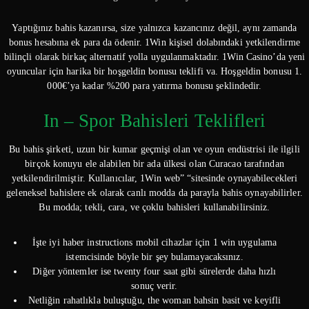
Yaptığınız bahis kazanırsa, size yalnızca kazancınız değil, aynı zamanda
bonus hesabına ek para da ödenir. 1Win kişisel dolabındaki yetkilendirme
bilinçli olarak birkaç alternatif yolla uygulanmaktadır. 1Win Casino’da yeni
oyuncular için harika bir hoşgeldin bonusu teklifi va. Hoşgeldin bonusu 1.
000€’ya kadar %200 para yatırma bonusu şeklindedir.
In – Spor Bahisleri Teklifleri
Bu bahis şirketi, uzun bir kumar geçmişi olan ve oyun endüstrisi ile ilgili
birçok konuyu ele alabilen bir ada ülkesi olan Curacao tarafından
yetkilendirilmiştir. Kullanıcılar, 1Win web” “sitesinde oynayabilecekleri
geleneksel bahislere ek olarak canlı modda da parayla bahis oynayabilirler.
Bu modda; tekli, cara, ve çoklu bahisleri kullanabilirsiniz.
İşte iyi haber instructions mobil cihazlar için 1 win uygulama
istemcisinde böyle bir şey bulamayacaksınız.
Diğer yöntemler ise twenty four saat gibi sürelerde daha hızlı
sonuç verir.
Netliğin rahatlıkla buluştuğu, the woman bahsin basit ve keyifli