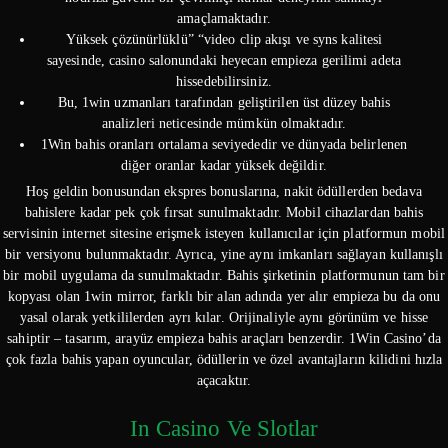
amaçlamaktadır.
Yüksek çözünürlüklü” “video clip akışı ve syns kalitesi
sayesinde, casino salonundaki heyecan empieza gerilimi adeta
hissedebilirsiniz.
Bu, 1win uzmanları tarafından geliştirilen üst düzey bahis
analizleri neticesinde mümkün olmaktadır.
1Win bahis oranları ortalama seviyededir ve dünyada belirlenen
diğer oranlar kadar yüksek değildir.
Hoş geldin bonusundan ekspres bonuslarına, nakit ödüllerden bedava
bahislere kadar pek çok fırsat sunulmaktadır. Mobil cihazlardan bahis
servisinin internet sitesine erişmek isteyen kullanıcılar için platformun mobil
bir versiyonu bulunmaktadır. Ayrıca, yine aynı imkanları sağlayan kullanışlı
bir mobil uygulama da sunulmaktadır. Bahis şirketinin platformunun tam bir
kopyası olan 1win mirror, farklı bir alan adında yer alır empieza bu da onu
yasal olarak yetkililerden ayrı kılar. Orijinaliyle aynı görünüm ve hisse
sahiptir – tasarım, arayüz empieza bahis araçları benzerdir. 1Win Casino’da
çok fazla bahis yapan oyuncular, ödüllerin ve özel avantajların kilidini hızla
açacaktır.
In Casino Ve Slotlar