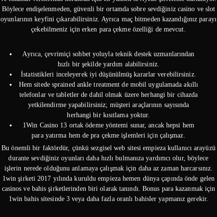
Böylece endişelenmeden, güvenli bir ortamda sobre sevdiğiniz casino ve slot
oyunlarının keyfini çıkarabilirsiniz. Ayrıca maç bitmeden kazandığınız parayı
çekebilmeniz için erken para çekme özelliği de mevcut.
Ayrıca, çevrimiçi sohbet yoluyla teknik destek uzmanlarından
hızlı bir şekilde yardım alabilirsiniz.
İstatistikleri inceleyerek iyi düşünülmüş kararlar verebilirsiniz.
Hem sitede sprained ankle treatment de mobil uygulamada akıllı
telefonlar ve tabletler de dahil olmak üzere herhangi bir cihazda
yetkilendirme yapabilirsiniz; müşteri araçlarının sayısında
herhangi bir kısıtlama yoktur.
1Win Casino 13 ortak ödeme yöntemi sunar, ancak hepsi hem
para yatırma hem de pra çekme işlemleri için çalışmaz.
Bu önemli bir faktördür, çünkü sezgisel web sitesi empieza kullanıcı arayüzü
durante sevdiğiniz oyunları daha hızlı bulmanıza yardımcı olur, böylece
işlerin nerede olduğunu anlamaya çalışmak için daha az zaman harcarsınız.
1win şirketi 2017 yılında kuruldu empieza hemen dünya çapında önde gelen
casinos ve bahis şirketlerinden biri olarak tanındı. Bonus para kazanmak için
1win bahis sitesinde 3 veya daha fazla oranlı bahisler yapmanız gerekir.