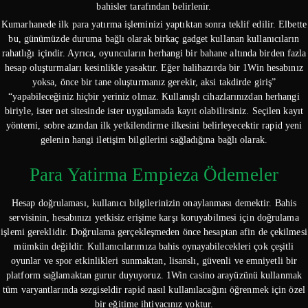
bahisler tarafından belirlenir.
Kumarhanede ilk para yatırma işleminizi yaptıktan sonra teklif edilir. Elbette
bu, günümüzde duruma bağlı olarak birkaç gadget kullanan kullanıcıların
rahatlığı içindir. Ayrıca, oyuncuların herhangi bir bahane altında birden fazla
hesap oluşturmaları kesinlikle yasaktır. Eğer halihazırda bir 1Win hesabınız
yoksa, önce bir tane oluşturmanız gerekir, aksi takdirde giriş”
“yapabileceğiniz hiçbir yeriniz olmaz. Kullanışlı cihazlarınızdan herhangi
biriyle, ister net sitesinde ister uygulamada kayıt olabilirsiniz. Seçilen kayıt
yöntemi, sobre azından ilk yetkilendirme ilkesini belirleyecektir rapid yeni
gelenin hangi iletişim bilgilerini sağladığına bağlı olarak.
Para Yatirma Empieza Ödemeler
Hesap doğrulaması, kullanıcı bilgilerinizin onaylanması demektir. Bahis
servisinin, hesabınızı yetkisiz erişime karşı koruyabilmesi için doğrulama
işlemi gereklidir. Doğrulama gerçekleşmeden önce hesaptan afin de çekilmesi
mümkün değildir. Kullanıcılarımıza bahis oynayabilecekleri çok çeşitli
oyunlar ve spor etkinlikleri sunmaktan, lisanslı, güvenli ve emniyetli bir
platform sağlamaktan gurur duyuyoruz. 1Win casino arayüzünü kullanmak
tüm varyantlarında sezgiseldir rapid nasıl kullanılacağını öğrenmek için özel
bir eğitime ihtiyacınız yoktur.