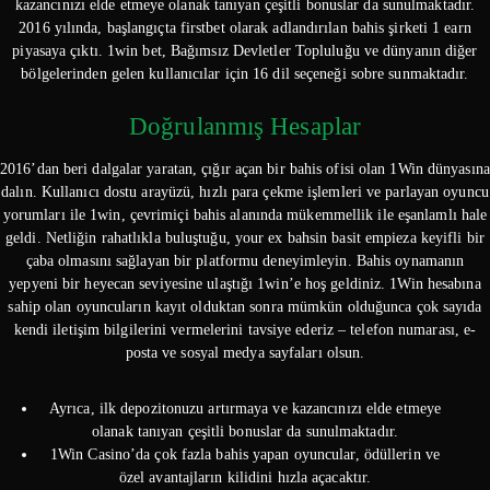
kazancınızı elde etmeye olanak tanıyan çeşitli bonuslar da sunulmaktadır.
2016 yılında, başlangıçta firstbet olarak adlandırılan bahis şirketi 1 earn
piyasaya çıktı. 1win bet, Bağımsız Devletler Topluluğu ve dünyanın diğer
bölgelerinden gelen kullanıcılar için 16 dil seçeneği sobre sunmaktadır.
Doğrulanmış Hesaplar
2016’dan beri dalgalar yaratan, çığır açan bir bahis ofisi olan 1Win dünyasına
dalın. Kullanıcı dostu arayüzü, hızlı para çekme işlemleri ve parlayan oyuncu
yorumları ile 1win, çevrimiçi bahis alanında mükemmellik ile eşanlamlı hale
geldi. Netliğin rahatlıkla buluştuğu, your ex bahsin basit empieza keyifli bir
çaba olmasını sağlayan bir platformu deneyimleyin. Bahis oynamanın
yepyeni bir heyecan seviyesine ulaştığı 1win’e hoş geldiniz. 1Win hesabına
sahip olan oyuncuların kayıt olduktan sonra mümkün olduğunca çok sayıda
kendi iletişim bilgilerini vermelerini tavsiye ederiz – telefon numarası, e-
posta ve sosyal medya sayfaları olsun.
Ayrıca, ilk depozitonuzu artırmaya ve kazancınızı elde etmeye
olanak tanıyan çeşitli bonuslar da sunulmaktadır.
1Win Casino’da çok fazla bahis yapan oyuncular, ödüllerin ve
özel avantajların kilidini hızla açacaktır.