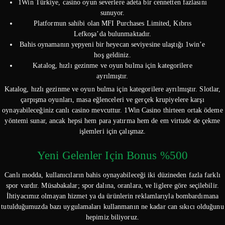
1Win Türkiye, casino oyun severlere adeta bir cennetten fazlasını
sunuyor.
Platformun sahibi olan MFI Purchases Limited, Kıbrıs
Lefkoşa’da bulunmaktadır.
Bahis oynamanın yepyeni bir heyecan seviyesine ulaştığı 1win’e
hoş geldiniz.
Katalog, hızlı gezinme ve oyun bulma için kategorilere
ayrılmıştır.
Katalog, hızlı gezinme ve oyun bulma için kategorilere ayrılmıştır. Slotlar,
çarpışma oyunları, masa eğlenceleri ve gerçek krupiyelere karşı
oynayabileceğiniz canlı casino mevcuttur. 1Win Casino thirteen ortak ödeme
yöntemi sunar, ancak hepsi hem para yatırma hem de em virtude de çekme
işlemleri için çalışmaz.
Yeni Gelenler Için Bonus %500
Canlı modda, kullanıcıların bahis oynayabileceği iki düzineden fazla farklı
spor vardır. Müsabakalar; spor dalına, oranlara, ve liglere göre seçilebilir.
İhtiyacımız olmayan hizmet ya da ürünlerin reklamlarıyla bombardımana
tutulduğumuzda bazı uygulamaları kullanmanın ne kadar can sıkıcı olduğunu
hepimiz biliyoruz.