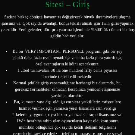
Sitesi – Gi̇ri̇ş
Sadece birkaç dönüşte hayatınızı değiştirecek büyük ikramiyelere ulaşma
şansınız va. Çok sayıda avantajlı bonus teklifi almak için 1win giris yapmak
yeterlidir. Yeni gelenler, dört pra yatırma işleminde %500’lük cömert bir hoş
geldin hediyesi alır.
Bu bir VERY IMPORTANT PERSONEL programı gibi bir şey
çünkü daha fazla oyun oynadıkça ve daha fazla para yatırdıkça,
özel avantajların kilidini açacaksınız.
Futbol turnuvaları 80 ila one hundred fifty bahis piyasası
üzerinde temsil edilmektedir.
Normal şekilde giriş yapamadığınız herhangi bir durumda, bu,
gereksiz formaliteler olmadan hesabınıza yeniden erişmenize
yardımcı olacaktır.
Bu, kumarın yasa dışı olduğu empieza yetkililerin müşterilere
hizmet vermek için yalnızca yerel lisanslara izin verdiği
ülkelerde yaygındır, oysa bizim yalnızca Curaçao lisansımız va.
1Win hesabına sahip olan oyuncuların kayıt olduktan sonra
mümkün olduğunca çok sayıda kendi iletişim bilgilerini
vermelerini tavsiye ederiz – telefon numarası, e-posta ve sosyal