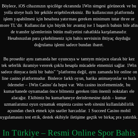
Böylece, iOS cihazınızın spicilège ekranında 1Win simgesi görünecek ve bu
yolla siteye hızlı bir şekilde erişebileceksiniz. Bir kullanıcının platformda
işlem yapabilmesi için hesabına yatırması gereken minimum tutar three or
more TL’dir. Kullanıcılar için büyük bir avantaj ise 1 başarılı bahsin bile afin
de transfer işlemlerinin bütün maliyetini rahatlıkla karşılamasıdır.
Hesabınızdan para çekebilmeniz için bahis servisinin ihtiyaç duyduğu
doğrulama işlemi sadece bundan ibaret.
Bu prosedür aynı zamanda her oyuncuya w tamtym miejscu olarak bir kez
tek seferlik ikramiye vererek çoklu hesapla mücadele etmemizi sağlar. 1Win
sadece dünyaca ünlü bir bahis” “platformu değil, aynı zamanda bir online on
line casino platformudur. Binlerce farklı oyun, harika animasyonlar ve hızlı
ödemeler – 1Win Casino’da hepsi var. Win casino incelememizde, bu
kumarhanede oynamadan önce bilmeniz gereken tüm önemli noktaları ele
alacağız. Ekibimiz bu kumarhaneye derinlemesine daldı – kumar
uzmanlarımız oyun oynamak empieza casino web sitesini kullanılabilirlik
açısından check etmek için saatler harcadılar. 1 Succeed Casino mobil
uygulamasını test ettik, destek ekibiyle iletişime geçtik ve birkaç pra yatırdık.
In Türkiye – Resmi Online Spor Bahis