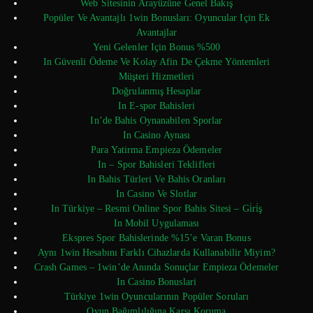
Web Sitesinin Arayüzüne Genel Bakış
Popüler Ve Avantajlı 1win Bonusları: Oyuncular Için Ek
Avantajlar
Yeni Gelenler Için Bonus %500
In Güvenli Ödeme Ve Kolay Afin De Çekme Yöntemleri
Müşteri Hizmetleri
Doğrulanmış Hesaplar
In E-spor Bahisleri
In’de Bahis Oynanabilen Sporlar
In Casino Aynası
Para Yatirma Empieza Ödemeler
In – Spor Bahisleri Teklifleri
In Bahis Türleri Ve Bahis Oranları
In Casino Ve Slotlar
In Türkiye – Resmi Online Spor Bahis Sitesi – Gi̇ri̇ş
In Mobil Uygulaması
Ekspres Spor Bahislerinde %15’e Varan Bonus
Aynı 1win Hesabını Farklı Cihazlarda Kullanabilir Miyim?
Crash Games – 1win’de Anında Sonuçlar Empieza Ödemeler
In Casino Bonuslari
Türkiye 1win Oyuncularının Popüler Soruları
Oyun Bağımlılığına Karşı Koruma