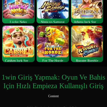
Lucky Neko
Ninja vs Samurai
Athena luck Spread
Caishen luck Spread
For The Horde
Rooster Rumble
1win Giriş Yapmak: Oyun Ve Bahis
Için Hızlı Empieza Kullanışlı Giriş
Content