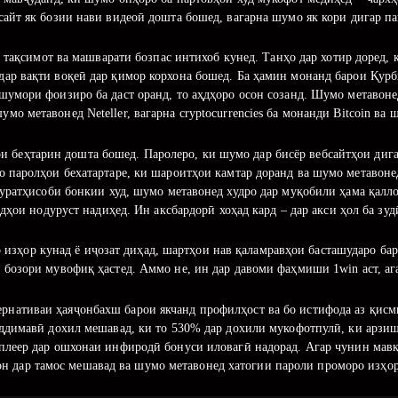
сайт як бозии нави видеоӣ дошта бошед, вагарна шумо як кори дигар па
ақсимот ва машварати бозпас интихоб кунед. Танҳо дар хотир доред, ки
ар вақти воқеӣ дар қимор корхона бошед. Ба ҳамин монанд барои Қурбҳ
шумори фоизиро ба даст оранд, то аҳдҳоро осон созанд. Шумо метавонед
шумо метавонед Neteller, вагарна cryptocurrencies ба монанди Bitcoin ва
и беҳтарин дошта бошед. Паролеро, ки шумо дар бисёр вебсайтҳои диг
 паролҳои бехатартаре, ки шароитҳои камтар доранд ва шумо метавонед
уратҳисоби бонкии худ, шумо метавонед худро дар муқобили ҳама қал
ҳои нодуруст надиҳед. Ин аксбардорӣ хоҳад кард – дар акси ҳол ба зудӣ
 изҳор кунад ё иҷозат диҳад, шартҳои нав қаламравҳои басташударо бар
 бозори мувофиқ ҳастед. Аммо не, ин дар давоми фаҳмиши 1win аст, аг
алтернативаи ҳаяҷонбахш барои якчанд профилҳост ва бо истифода аз қис
аддимавӣ дохил мешавад, ки то 530% дар дохили мукофотпулӣ, ки арзиш
плеер дар ошхонаи инфиродӣ бонуси иловагӣ надорад. Агар чунин мавқе
он дар тамос мешавад ва шумо метавонед хатогии пароли проморо изҳор