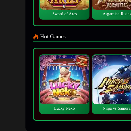
Sword of Ares
Asgardian Risin
Hot Games
Lucky Neko
Ninja vs Samura