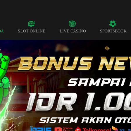
DA
SLOT ONLINE
LIVE CASINO
SPORTSBOOK