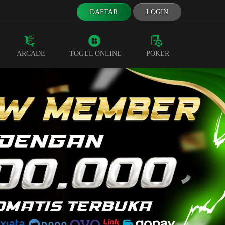
DAFTAR
LOGIN
ARCADE
TOGEL ONLINE
POKER