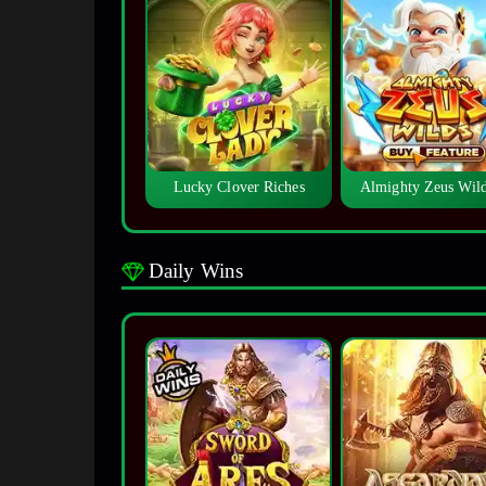
Lucky Clover Riches
Almighty Zeus Wi
Daily Wins