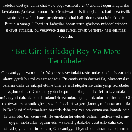
Telefon dəstəyi, canlı chat və e-poçt vasitəsilə 24/7 xidmət üçün müştərilər
faydalanmağa dəvət olunur. Bu xüsusiyyətlər istifadəçilərə rahatlıq və tezlik
təmin edir və hər hansı problemin dərhal həll olunmasına kömək edir.
Bununla yanaşı,” “bəzi istifadəçilər bəzən uzun gözləmə müddətlərindən
şikayət etmişdir, bu vəziyyətə daha sürətli cavab verilərək həll edilməsi
vacibdir.
“Bet Gir: İstifadəçi Rəy Və Mərc
Təcrübələr
Gir cəmiyyəti və onun 1x Wager sənayesindəki təsiri müasir bahis bazarında
əhəmiyyətli bir rol oynamaqdadır. Bu cəmiyyətin dəstəyi ilə, platformalar
özlərini daha da inkişaf etdirə bilir və istifadəçilərinə daha yaxşı təcrübələr
təqdim edirlər. Gir cəmiyyəti ilə qurulan əlaqələr, 1x Bet-in bazardakı
mövqeyini daha da möhkəmləndirir və onlara geniş imkanlar təqdim edir. Gir
cəmiyyəti ekonomik gücü, sosial əlaqələri və genişlənmiş məlumat axını ilə
1x Bet kimi platformaların bazarda daha çox yerlərə çıxmasına kömək edir.
1x Gamble, Gir cəmiyyəti ilə əməkdaşlıq edərək onların mədəniyyətlərinə
uyğun məhsullar təqdim edir və sosial şəbəkələr vasitəsilə daha çox
istifadəçiyə çatır. Bu pattern, Gir cəmiyyəti içərisində idman maraqlarının