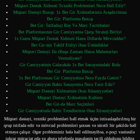
Müştəri Dəstək Xidməti Texniki Problemləri Necə Həll Edir?
Müştəri Dəstəyi Baxışı: 1x Bet Gir Xidmətlərinin Araşdırılması
Bet Gir: Platforma Baxışı
Bet Gir: İstifadəçi Rəy Və Mərc Təcrübələri
Bet Platformasının Gir Cəmiyyətinə Qarşı Strateji Birliyi
1x Guess Müştəri Dəstək Xidməti Hansı Dillərdə Mövcuddur?
Bet Gir-nin Təklif Etdiyi Əsas Üstünlüklər
Müştəri Dəstəyi Ilə Əlaqə Zamanı Hansı Məlumatları
Verməliyəm?
Gir Cəmiyyətinin Gələcəkdə 1x Bet Sənayesindəki Rolu
Bet Gir: Platforma Baxışı
1x Bet Platforması Gir Cəmiyyətinə Necə Fayda Gətirir?
Gir Cəmiyyəti Bahis Sənayesinə Necə Təsir Edir?
Müştəri Dəstəyi Xidmətinin Əsas Xüsusiyyətləri
Müştəri Dəstəyi Xidmətinin Kulturu
Bet Gir-də Mərc Seçimləri
Gir Cəmiyyətində Bahis Trendlərinin Əsas Xüsusiyyətləri
Müştəri dəstəyi, texniki problemləri həll etmək üçün ixtisaslaşdırılmış bir
qrup istifadə edir və mövcud problemləri şəxsən və sürətli bir şəkildə həll
etməyə çalışır. Əgər probleminiz hələ həll edilməyibsə, e-poçt vasitəsilə
təkrar müraciət edə və ahora telefonla məsələnin təcili olduğunu bildirə