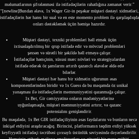
məlumatlarının şifrələnməsi ilə istifadəçilərin rahatlığına zəmanət verir.”
“[newline]Bundan əlavə, 1x Wager Gir-in peşəkar müştəri dəstəyi xidmətləri,
istifadəçilərin hər hansı bir sual və en este momento problem ilə qarşılaşdıqda
onları dəstəkləmək üçün həmişə hazırdır.
Müştəri dəstəyi, texniki problemləri həll etmək üçün
ixtisaslaşdırılmış bir qrup istifadə edir və mövcud problemləri
şəxsən və sürətli bir şəkildə həll etməyə çalışır.
İstifadəçilər həmçinin, xüsusi mərc növləri və strategiyalardan
istifadə edərək öz şanslarını artırıb qazanclı əlavələr əldə edə
bilərlər.
Müştəri dəstəyi hər hansı bir xidmətin uğurunun əsas
komponentlərindən biridir və 1x Guess də bu məqamda öz unikal
yanaşması ilə istifadəçilərin məmnuniyyətini qazanmağa çalışır.
1x Bet, Gir cəmiyyətinə onların mədəniyyətlərinə
uyğunlaşmaqla, müştəri məmnuniyyətini artırır, və qazanc
potensialını genişləndirir.
Bu məqalədə, 1x Bet GIR istifadəçiliyinin əsas faydalarını və bunların necə
inkişaf etdiyini araşdıracağıq. Birincisi, platformanın təqdim etdiyi yüksək
keyfiyyətli istifadəçi təcrübəsi çoxsaylı üstünlük səviyəsində dəyərləndirilir.