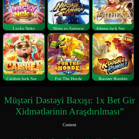
Lucky Neko
Ninja vs Samurai
Athena luck Spread
Caishen luck Spread
For The Horde
Rooster Rumble
Müştəri Dəstəyi Baxışı: 1x Bet Gir
Xidmətlərinin Araşdırılması”
Content