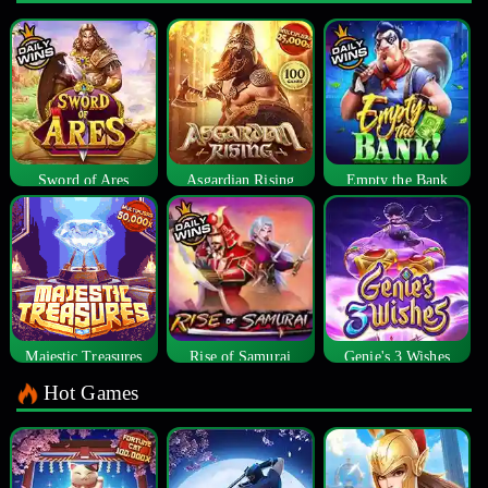
Sword of Ares
Asgardian Rising
Empty the Bank
Majestic Treasures
Rise of Samurai
Genie's 3 Wishes
Hot Games