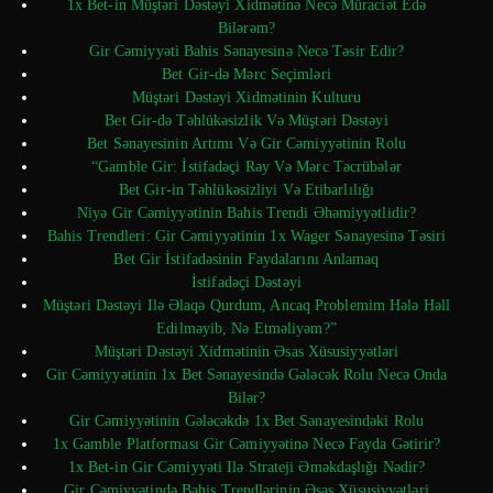
1x Bet-in Müştəri Dəstəyi Xidmətinə Necə Müraciət Edə
Bilərəm?
Gir Cəmiyyəti Bahis Sənayesinə Necə Təsir Edir?
Bet Gir-də Mərc Seçimləri
Müştəri Dəstəyi Xidmətinin Kulturu
Bet Gir-də Təhlükəsizlik Və Müştəri Dəstəyi
Bet Sənayesinin Artımı Və Gir Cəmiyyətinin Rolu
“Gamble Gir: İstifadəçi Rəy Və Mərc Təcrübələr
Bet Gir-in Təhlükəsizliyi Və Etibarlılığı
Niyə Gir Cəmiyyətinin Bahis Trendi Əhəmiyyətlidir?
Bahis Trendleri: Gir Cəmiyyətinin 1x Wager Sənayesinə Təsiri
Bet Gir İstifadəsinin Faydalarını Anlamaq
İstifadəçi Dəstəyi
Müştəri Dəstəyi Ilə Əlaqə Qurdum, Ancaq Problemim Hələ Həll
Edilməyib, Nə Etməliyəm?”
Müştəri Dəstəyi Xidmətinin Əsas Xüsusiyyətləri
Gir Cəmiyyətinin 1x Bet Sənayesində Gələcək Rolu Necə Onda
Bilər?
Gir Cəmiyyətinin Gələcəkdə 1x Bet Sənayesindəki Rolu
1x Gamble Platforması Gir Cəmiyyətinə Necə Fayda Gətirir?
1x Bet-in Gir Cəmiyyəti Ilə Strateji Əməkdaşlığı Nədir?
Gir Cəmiyyətində Bahis Trendlərinin Əsas Xüsusiyyətləri