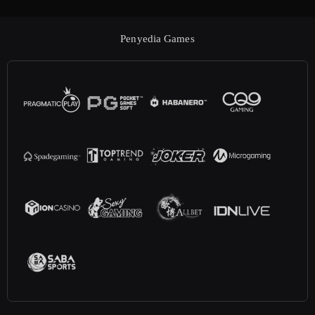
Penyedia Games