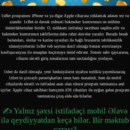
1xBet proqramını iPhone və ya digər Apple cihazına yükləmək adətən tez və
asandır. 1xBet-in dəstək xidməti bukmeker kontorunun ən mühüm
üstünlüklərindən biridir. O, möhkəm istifadəçi təcrübəsi təqdim edir və
bukmeker kontorunun təkliflərinə daha rahat əlavələr yaradır. Burada hesab
balansları, slotlar və kazino oyunları ilə bağlı brauzerin təhlükəsizlik
xüsusiyyətlərini 1xBet veb saytına daxil olmağa bənzər avtorizasiya
konfiqurasiyası ilə sınaqdan keçirməyə ümid edirəm. Sistem səhv qaytararsa,
cihazın sürətli giriş zonalarının tam saxlandığını yoxlayın.
1xbet də daxil olmaqla, yeni funksiyaların siyahısı tezliklə yayımlanacaq.
1xbet-in çoxsaylı pərəstişkarları onun həm masaüstü, həm də mobil
cihazlarda sürətli və istifadəsi asan olan xüsusi proqram təminatına and
içirlər. Apple cihaz sahibləri həmçinin iOS cihazları ilə uyğun gələn proqram
təminatına çıxış əldə edə bilərlər.
✍ Yalnız şəxsi istifadəçi mobil Əlavə
ilə qeydiyyatdan keçə bilər. Bir məktub
cəzası?