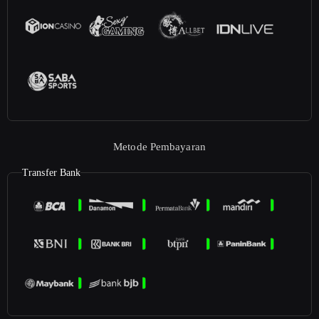
Metode Pembayaran
Transfer Bank