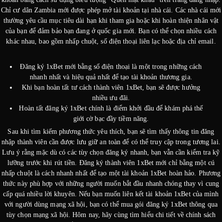
Chỉ cư dân Zambia mới được phép mở tài khoản tại nhà cái. Các nhà cái mới
thường yêu cầu mục tiêu dài hạn khi tham gia hoặc khi hoàn thiện nhân vật
của bạn để đảm bảo bạn đang ở quốc gia mới. Bạn có thể chọn nhiều cách
khác nhau, bao gồm nhấp chuột, số điện thoại liên lạc hoặc địa chỉ email.
Đăng ký 1xBet mới bằng số điện thoại là một trong những cách
nhanh nhất và hiệu quả nhất để tạo tài khoản thương gia.
Khi bạn hoàn tất tư cách thành viên 1xBet, bạn sẽ được hưởng
nhiều ưu đãi.
Hoàn tất đăng ký 1xBet chính là điểm khởi đầu để khám phá thế
giới cờ bạc đầy tiềm năng.
Sau khi tìm kiếm phương thức yêu thích, bạn sẽ tìm thấy thông tin đăng
nhập thành viên cần được lưu giữ an toàn để có thể truy cập trong tương lai.
Lưu ý rằng mặc dù có các tùy chọn đăng ký nhanh, bạn vẫn cần kiểm tra kỹ
lưỡng trước khi rút tiền. Đăng ký thành viên 1xBet mới chỉ bằng một cú
nhấp chuột là cách nhanh nhất để tạo một tài khoản 1xBet hoàn hảo. Phương
thức này phù hợp với những người muốn bắt đầu nhanh chóng thay vì cung
cấp quá nhiều lời khuyên. Nếu bạn muốn liên kết tài khoản 1xBet của mình
với người dùng mạng xã hội, bạn có thể mua gói đăng ký 1xBet thông qua
tùy chọn mạng xã hội. Hôm nay, hãy cùng tìm hiểu chi tiết về chính sách