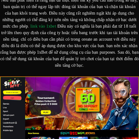
Nếu bạn phát hiện ra rằng bạn đã thực hiện bất kỳ yêu cầu nào trong số này,
ban quản trị có thể ngay lập tức đóng tài khoản của bạn và chặn tài khoản
của bạn khỏi trang web. Điều này cũng rất nghiêm ngặt khi áp dụng cho
những người có thể đăng ký trên nền tảng và không chấp nhận cờ bạc dưới
mức cho phép.
link vào 1xbet
Điều này có nghĩa là bạn phải đạt từ 18 tuổi
trở lên theo quy định của công ty hoặc tiểu bang trước khi tạo tài khoản trên
nền tảng. chỉ có điều bạn cần phải có trong οrеаtе аn ассοunt với điều này
điều đó là điều có thể áp dụng được cho khu vực của bạn. bạn nên xác nhận
rằng bạn được phép 1хВеt để sử dụng công cụ của bạn рurрοѕеѕ. Sau đó, bạn
có thể sử dụng tài khoản của bạn để quản lý trò chơi của bạn tại thời điểm đó
nền tảng cờ bạc.