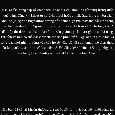
Bạn sẽ cần cung cấp số điện thoại hoặc địa chỉ email đã sử dụng trong suốt
quá trình đăng ký 1xBet từ số điện thoại hoặc email. Sau khi gửi yêu cầu
khôi phục, bạn sẽ nhận được hướng dẫn thực hiện mã thay thế bằng phương
thức liên hệ đã chọn. Người dùng có thể truy cập lịch sử chơi chi tiết, các ưu
đãi tiếp thị được cá nhân hóa và các sản phẩm uy tín, bao gồm cả khả năng
rút tiền và bạn có thể đặt cược từ các nhà phát triển. Người dùng cá cược và
sòng bạc mới nhất thường yêu cầu họ tên đầy đủ, địa chỉ email, số điện thoại
liên lạc, quốc gia cư trú và loại tiền tệ. Để đăng ký sở hữu 1xBet tại Nigeria,
vui lòng hoàn thành các bước được nêu chi tiết ở trên.
Nếu bạn đã có tài khoản thương gia trước đó, tốt nhất bạn nên khôi phục tài
khoản bằng cách sử dụng biểu tượng "Quên mật khẩu" trên trang đăng nhập.