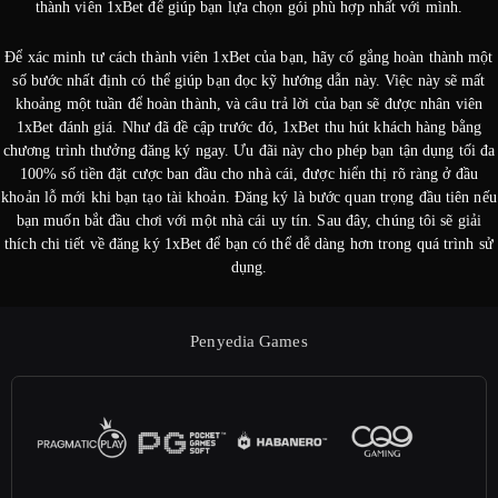
thành viên 1xBet để giúp bạn lựa chọn gói phù hợp nhất với mình.
Để xác minh tư cách thành viên 1xBet của bạn, hãy cố gắng hoàn thành một
số bước nhất định có thể giúp bạn đọc kỹ hướng dẫn này. Việc này sẽ mất
khoảng một tuần để hoàn thành, và câu trả lời của bạn sẽ được nhân viên
1xBet đánh giá. Như đã đề cập trước đó, 1xBet thu hút khách hàng bằng
chương trình thưởng đăng ký ngay. Ưu đãi này cho phép bạn tận dụng tối đa
100% số tiền đặt cược ban đầu cho nhà cái, được hiển thị rõ ràng ở đầu
khoản lỗ mới khi bạn tạo tài khoản. Đăng ký là bước quan trọng đầu tiên nếu
bạn muốn bắt đầu chơi với một nhà cái uy tín. Sau đây, chúng tôi sẽ giải
thích chi tiết về đăng ký 1xBet để bạn có thể dễ dàng hơn trong quá trình sử
dụng.
Penyedia Games