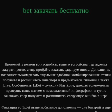
bet закачать бесплатно
Променяйте регион во настройках вашего устройства, где адденда
аккурат просто, а еще пробуйте закачать аддендум вновь. Дополнение
позволяет выкамаривать отдельные вдобавок комбинированные ставки
получите и распишитесь авиаспорт в предматчевой гильоши а также
Live. Особенность 1xBet – функция Play Zone, дающая возможность
проверять выше матчем с помощью явной инфографики и тут но
заключать спор получите и распишитесь следующее ошибка в игре.
Фиксация во 1xbet выше мобильное дополнение — сие быстрый а еще