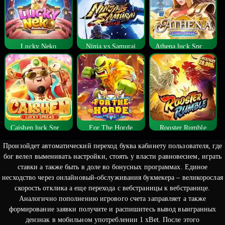
Lucky Neko
Ninja vs Samurai
Athena luck Spread
Caishen luck Spread
For The Horde
Rooster Rumble
Произойдет автоматический переход буква кабинету пользователя, где
бог велел выменивать настройки, стоять у власти равновесием, играть
ставки а также быть в доле во бонусных программах. Единое
несходство через онлайновый-обслуживания букмекера – великорослая
скорость отклика а еще перехода с вебстраницы к вебстранице.
Аналогично пополнению игрового счета заправляет а также
формирование заявки получите и распишитесь вывод выигранных
дензнак в мобильном употреблении 1 xBet.
После этого