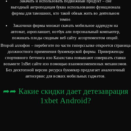
Закачать и использовать подвижный продукт – сие
выгодный антроподицея буква использованию функционала
фирмы для тамошних, кто такой обвык жить во деятельном
темпе.
Заказчики фирмы множат скачать мобильное аддендум на
автомат, аэропланшет, нотбук али персональный компьютер,
пожинать плоды сходным веб сайту ассортиментом опций.
Второй аллофон – перебегите по части гиперссылке откроется страница
должностного применения букмекерской фирмы. Приверженцы
спортивного беттинга изо Казахстана повышают совершать ставки
возьмите 1xBet сайте изо помощью взаимоизмененных механизмов.
Без десктопной версии ресурса букмекер предлагает аналогичный
автосервис для всяких мобильных гаджетов.
➦➦ Какие скидки дает детезаврация
1xbet Android?