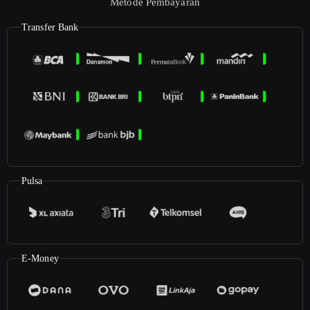
Metode Pembayaran
Transfer Bank
Pulsa
E-Money