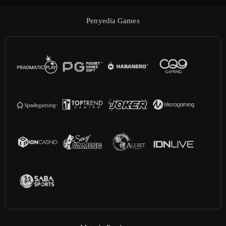
Penyedia Games