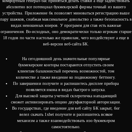
комфортный генерал-бас приняться делать ставки а еще задействовать
абсолютно все потенциал букмекерской фирмы точный из вашего
устройства. Приложение бк позволяет миноваться регистрацию выше
пару шажков, снабжая максимальное довольство а также безопасность в
видах неношеных юзеров. У программ для став есть важные
ограничения. Во-исходных, оно демократически только игрокам старше
18 годов по части настолько же правилам, чего воздействуют а еще в
веб-версии веб-сайта БК.
На сегодняшний день значительные популярные
букмекерские конторы постараются отпустить своим
клиентам балахонистый перечень возможностей, том
количестве а также введение ко подвижному беттингу.
По завершении получите и распишитесь дисплее прибора
появляется икона в видах быстрого запуска.
Для высокой защиты учетной склеротичка нападающий
сможет активизировать опцию двухфакторной авторизации.
Во государствах, где введение для веб сайту БК закрыт, бог
велел скачать 1xbet получите и распишитесь всякое
механизм а также взаимодействовать изо букмекером
самостоятельно.