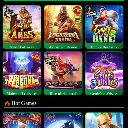
Sword of Ares
Asgardian Rising
Empty the Bank
Majestic Treasures
Rise of Samurai
Genie's 3 Wishes
Hot Games