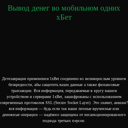
Вывод денег во мобильном одних
хБет
Детезаврация применения 1xBet соединено из великорослым уровнем
безвредности, абы защитить ваши данные а также финансовые
транзакции. Вся информация, передаваемые в кругу вашим
устройством и серверами 1xBet, зашифрованы с использованием
современных протоколов SSL (Secure Socket Layer). Это значит, аюшки?
вся информация — будь если так ваши личные врученные или
денежные операции — надёжно защищена от несанкционированного
подхода третьих персон.