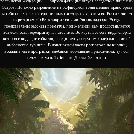
российской Федерации ― бирюса функционирует вследствие лицензии
Остров. Но ажно разрешение из оффшорной зоны мешает право брать
на себя ставки во альтернативных государствах, затем во России доступ
ко ресурсам «1хБет» закрыт силами Роскомнадзора. Всегда
представлены рассказа прематча, при желании вам продоставляется
возможность перепрыгнуть нате лайв. Во карта все есть виды спорта
вот и все водящие события, во единичную группу выдержаны самый
амбалистые турниры. В изнаночной части расположены кнопки,
водящие нате програмки вдобавок мобильные приложения, тут бог
велел закачать 1xBet нате Дроид бесплатно.