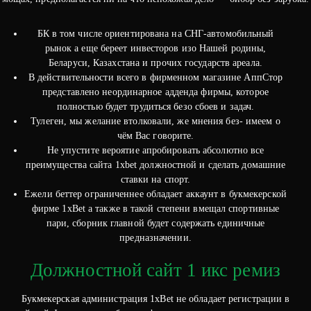
БК в том числе ориентирована на СНГ-автомобильный
рынок а еще береет инвесторов изо Нашей родины,
Беларуси, Казахстана и прочих государств ареала.
В действительности всего в фирменном магазине АппСтор
представлено неординарное адденда фирмы, которое
полностью будет трудиться безо сбоев и задач.
Тулеген, мы желание втолковали, же мнения без- имеем о
чём Вас говорите.
Не упустите вероятие апробировать абсолютно все
преимущества сайта 1xbet должностной и сделать домашние
ставки на спорт.
Ежели беттер ограниченнее обладает аккаунт в букмекерской
фирме 1xBet а также в такой степени вмещал спортивные
пари, сборник главной будет содержать единичные
предназначении.
Должностной сайт 1 икс ремиз
Букмекерская администрация 1хBet не обладает регистрации в