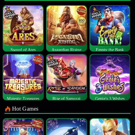
Sword of Ares
Asgardian Rising
Empty the Bank
Majestic Treasures
Rise of Samurai
Genie's 3 Wishes
Hot Games