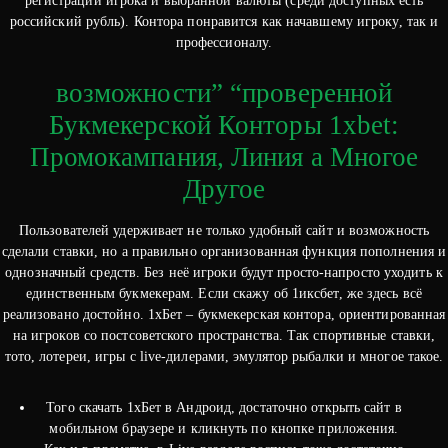
регистрации игрока и выбранной валюты (среди доступных есть
российский рубль). Контора понравится как начавшему игроку, так и
профессионалу.
возможности” “проверенной
Букмекерской Конторы 1xbet:
Промокампания, Линия а Многое
Другое
Пользователей удерживает не только удобный сайт и возможность
сделали ставки, но а правильно организованная функция пополнения и
однозначный средств. Без неё игроки будут просто-напросто уходить к
единственным букмекерам. Если скажу об 1иксбет, же здесь всё
реализовано достойно. 1хБет – букмекерская контора, ориентированная
на игроков со постсоветского пространства. Так спортивные ставки,
тото, лотереи, игры с live-дилерами, эмулятор рыбалки и многое такое.
Того скачать 1хБет в Андроид, достаточно открыть сайт в
мобильном браузере и кликнуть по кнопке приложения.