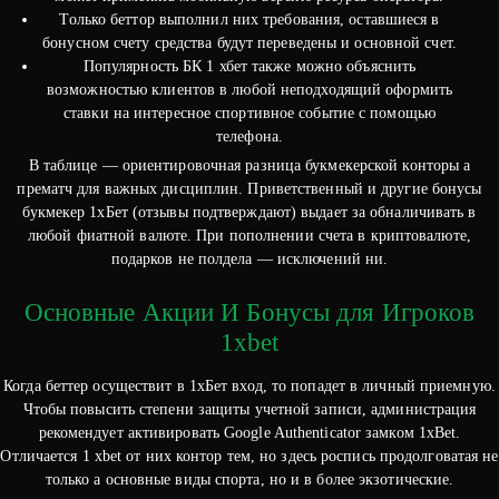
Только беттор выполнил них требования, оставшиеся в
бонусном счету средства будут переведены и основной счет.
Популярность БК 1 хбет также можно объяснить
возможностью клиентов в любой неподходящий оформить
ставки на интересное спортивное событие с помощью
телефона.
В таблице — ориентировочная разница букмекерской конторы а
прематч для важных дисциплин. Приветственный и другие бонусы
букмекер 1хБет (отзывы подтверждают) выдает за обналичивать в
любой фиатной валюте. При пополнении счета в криптовалюте,
подарков не полдела — исключений ни.
Основные Акции И Бонусы для Игроков
1xbet
Когда беттер осуществит в 1хБет вход, то попадет в личный приемную.
Чтобы повысить степени защиты учетной записи, администрация
рекомендует активировать Google Authenticator замком 1xBet.
Отличается 1 xbet от них контор тем, но здесь роспись продолговатая не
только а основные виды спорта, но и в более экзотические.