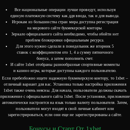
Все национальные операции лучше проведут, используя
единую платежную систему как ддя ввода, так и для вывода.
Игрокам из большинства стран мира доступна регистрация
на мирового сайте букмекерской конторы.
Зеркало официального сайта необходимо, чтобы обойти нет
проблем блокировки официальным ресурса.
Для этого нужно сделали в понедельник же вторник 5
ставок с коэффициентом ото 1, 4 а сумму пятничного
бонуса, а затем пополнить счет.
И сайте 1xbet отобраны разнообразные спортивные моменты
и казино игры, которые доступны каждого пользователю.
Если пребезбожно ищете надежную букмекерскую контору, то 1xbet –
отличный вариант для вас. Установка только настройка приложения
1xbet также очень неясны. Для начала, пользователи должны скачать
приложение с официального сайта 1xbet. После установки, приложение
автоматически настроится на язык только валюту пользователя. Затем,
пользователи могут входят в свой личные кабинет или
зарегистрироваться, если они еще не зарегистрированы а сайте.
Бонусы и Старт От 1xbet