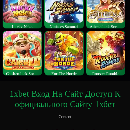
Lucky Neko
Ninja vs Samurai
Athena luck Spread
Caishen luck Spread
For The Horde
Rooster Rumble
1xbet Вход На Сайт Доступ К
официального Сайту 1хбет
Content