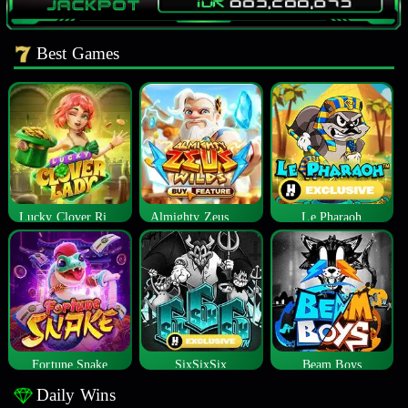
Best Games
Lucky Clover Riches
Almighty Zeus Wilds™
Le Pharaoh
Fortune Snake
SixSixSix
Beam Boys
Daily Wins