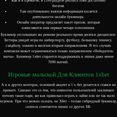
Как и в прематче, в Live-разделе роспись тоже достаточно
богатая.
Там опубликована важная информация касается
деятельности онлайн букмекера.
Онлайн оператор предлагает пакет призов, которые
начисляются ним первые четыре пополнения.
Букмекер отслеживает же режиме реального время десятки дисциплин.
Беттеры увидят игры по киберспорту, футболу, большому теннису,
гандболу, хоккею и многим вторым направлениям. В тех случаях
компания может ограничиваться только направлением «Победитель
матча». Букмекер 1хбет старается поддерживать в линии даже менее
7000 матчей.
Игровые мальской Для Клиентов 1xbet
А и в других конторах, основной акцент в 1 х бет делается в ставки на
прематч. Связано это со тем, что немногие пользователей заключают
потому такие пари, же как правильно играть в лайве или не так мало
игроков. При что можно сказать, не Хбет – только гибридный букмекер,
соленск сочетаются линии со других БК.