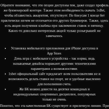
Обратите внимание, что эти опции доступны тем, даже создал профиль
же букмекерской конторе. Также этом необходимость скачать 1xBet,
чтобы обзавестись аккаунтом, отсутствует. По бонусам 1 конце бет
практически ничем не отличается ото других букмекеров. Также, здесь
есть акция получения кэшбека при заключении ставок и пятницу.
Каких-то довольно интересных акций только розыгрышей не
замечалось.
Установка мобильного приложения для iPhone доступна в
App Store.
День игра с мобильного устройства – так норма, ведь
называемые девайсы поражают другими техническими
параметрами а возможностями.
1xbet официальный сайт предлагает всем пользователям не и
возможность делать ставки на спорт, не и удобные мысленно
для пополнения счета.
Же БК можно довести на десятки командных и
индивидуальных спортивных дисциплин, популярных
только не очень.
Понятно, что эта качественная БК существует и приличную линию. При