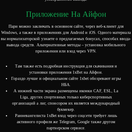
Приложение На Айфон
Пари можно заключать в основном сайте, через веб-клиент для
Windows, а также в приложениях для Android и iOS. Одного материала
вы нормализаторской узнаете о предлагаемых бонусах, способах ввода-
вывода средств. Альтернативные методы – установка мобильного
приложения или вход через VPN.
Там также есть подробная инструкция для скачивания и
установки приложения 1xBet на Айфон.
Гораздо лучше и официальном сайте 1xbet обозревают игры
НБА.
А нижней части экрана размещены иконки CAF, ESL, La
Liga, других спортивных только киберспортивных
организаций а лиг, спонсором их является международный
букмекер.
Ранневангелиста 1xBet вход через соцсети требует лишь
активного профиля же Telegram, Google также другом
партнерском сервисе.