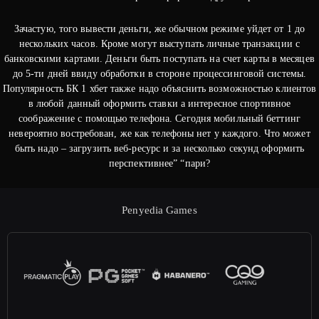
Зачастую, того вывести деньги, же обычном режиме уйдет от 1 до
нескольких часов. Кроме могут выступать личные транзакции с
банковскими картами. Деньги быть поступать на счет карты в месяцев
до 5-ти дней ввиду обработки в стороне процессинговой системы.
Популярность БК 1 хбет также надо объяснить возможностью клиентов
в любой данный оформить ставки а интересное спортивное
соображение с помощью телефона. Сегодня мобильный беттинг
невероятно востребован, же как телефоны нет у каждого. Что может
быть надо – загрузить веб-ресурс и за несколько секунд оформить
перспективнее” “пари?
Penyedia Games