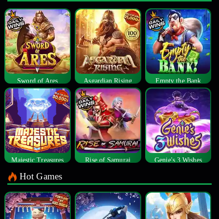
Sword of Ares
Asgardian Rising
Empty the Bank
Majestic Treasures
Rise of Samurai
Genie's 3 Wishes
Hot Games