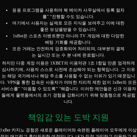
응용 프로그램을 사용하여 북 메이커 사무실에서 등록 절차
를” “진행할 수도 있습니다.
여기에서 사용자는 실제로 모든 지식을 보여주고 이에 대한
좋은 보상을받을 수 있습니다.
1xBet은 스포츠 이벤트뿐만 아니라 TV 게임에 대한 다양한
베팅 기회를 제공합니다.
모든 거래는 안전하게 암호화되어 처리되며, 대부분의 결제
는 실시간 또는 수 분 내에 완료됩니다.
하지만 다중 계정 이용은 1XBET의 이용약관 1조 1항일 만큼 엄격하게
심사하기에, 사용자 스스로 사전에 조심해야 되는 항목입니다. 그 이유
는 해당 국가에서나 해당 주소를 사용할 수 없는 이유가 있기 때문입니
다. VPN을 통한 접속은 사용자가 어떠한 지리적 제한 없이 1xBet의 모든
서비스를” “이용할 수 있도록” “해줍니다. 이러한 제안들은 신규 이용자
들에게 플랫폼에서의 초기 경험을 강화시키기 위해 맞춤형으로 제공됩
니다.
책임감 있는 도박 지원
1xBet 카지노 경험은 새로운 플레이어와 숙련된 플레이어 모두에게 이상
적인 매끄럽고 흥미진진한 여정입니다. 내가 직접 가입하고 이용하고 또