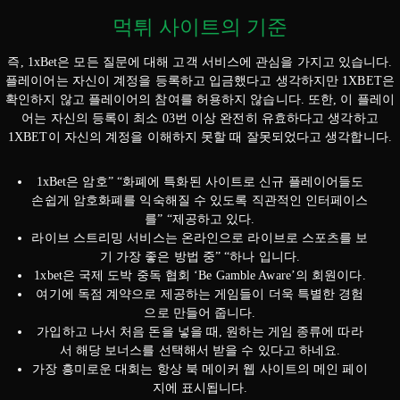
먹튀 사이트의 기준
즉, 1xBet은 모든 질문에 대해 고객 서비스에 관심을 가지고 있습니다.
플레이어는 자신이 계정을 등록하고 입금했다고 생각하지만 1XBET은
확인하지 않고 플레이어의 참여를 허용하지 않습니다. 또한, 이 플레이
어는 자신의 등록이 최소 03번 이상 완전히 유효하다고 생각하고
1XBET이 자신의 계정을 이해하지 못할 때 잘못되었다고 생각합니다.
1xBet은 암호” “화폐에 특화된 사이트로 신규 플레이어들도
손쉽게 암호화폐를 익숙해질 수 있도록 직관적인 인터페이스
를” “제공하고 있다.
라이브 스트리밍 서비스는 온라인으로 라이브로 스포츠를 보
기 가장 좋은 방법 중” “하나 입니다.
1xbet은 국제 도박 중독 협회 ‘Be Gamble Aware’의 회원이다.
여기에 독점 계약으로 제공하는 게임들이 더욱 특별한 경험
으로 만들어 줍니다.
가입하고 나서 처음 돈을 넣을 때, 원하는 게임 종류에 따라
서 해당 보너스를 선택해서 받을 수 있다고 하네요.
가장 흥미로운 대회는 항상 북 메이커 웹 사이트의 메인 페이
지에 표시됩니다.