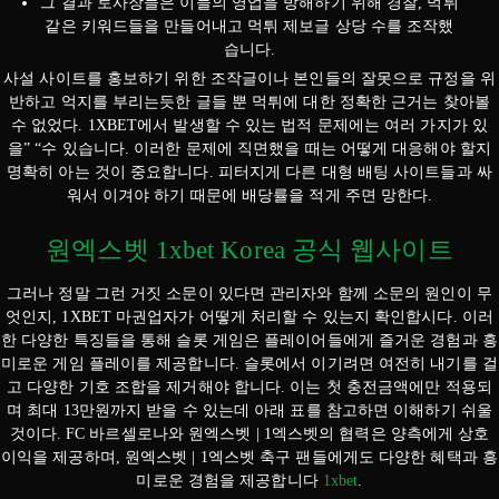
그 결과 토사장들은 이들의 영업을 방해하기 위해 경찰, 먹튀
같은 키워드들을 만들어내고 먹튀 제보글 상당 수를 조작했
습니다.
사설 사이트를 홍보하기 위한 조작글이나 본인들의 잘못으로 규정을 위
반하고 억지를 부리는듯한 글들 뿐 먹튀에 대한 정확한 근거는 찾아볼
수 없었다. 1XBET에서 발생할 수 있는 법적 문제에는 여러 가지가 있
을” “수 있습니다. 이러한 문제에 직면했을 때는 어떻게 대응해야 할지
명확히 아는 것이 중요합니다. 피터지게 다른 대형 배팅 사이트들과 싸
워서 이겨야 하기 때문에 배당률을 적게 주면 망한다.
원엑스벳 1xbet Korea 공식 웹사이트
그러나 정말 그런 거짓 소문이 있다면 관리자와 함께 소문의 원인이 무
엇인지, 1XBET 마권업자가 어떻게 처리할 수 있는지 확인합시다. 이러
한 다양한 특징들을 통해 슬롯 게임은 플레이어들에게 즐거운 경험과 흥
미로운 게임 플레이를 제공합니다. 슬롯에서 이기려면 여전히 내기를 걸
고 다양한 기호 조합을 제거해야 합니다. 이는 첫 충전금액에만 적용되
며 최대 13만원까지 받을 수 있는데 아래 표를 참고하면 이해하기 쉬울
것이다. FC 바르셀로나와 원엑스벳 | 1엑스벳의 협력은 양측에게 상호
이익을 제공하며, 원엑스벳 | 1엑스벳 축구 팬들에게도 다양한 혜택과 흥
미로운 경험을 제공합니다
1xbet
.