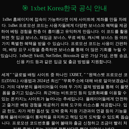
🎯 1xbet Korea한국 공식 안내
1xBet 홈페이지에 접속이 가능하다면 이제 사이트에 계좌를 만들 차례
다. 1xBet 프로모션 코드는 사용자들에게 다양한 보너스와 혜택을 제공
하여 베팅 경험을 한층 더 흥미롭고 유익하게 만듭니다. 이 코드를 활용
하면 첫 입금 보너스, 재입금 보너스, 무료 베팅, 캐시백 보너스 등 여러
가지 특별한 혜택을 받을 수 있습니다. 프로모션 코드는 사용이 간편하
며, 베팅 요구 사항을 충족하면 보너스를 통해 더 많은 기회를 누릴 수
있습니다. 1xBet은 Skrill, NetTeller, Bitcoin과 같은 가상 가상, 은행 송금,
신용 카드 등과 같은 입금 및 출금 방법을 지원합니다.
세계” “글로벌 배팅 사이트 중 하나인 1XBET, ” “원엑스벳 프로모션 코
드(D3AL) 사용법과 2024년 최신” “우회주소에 대해 바로 알아보겠습니
다. 거의 대부분의 플레이어들이 아래 두 가지 결제 방법을 통해 이 플랫
폼을 즐기고 있습니다. 최근에는 비트코인 등의 암호화폐를 이용할 수
있는 온카지노 사이트가 늘어나는 추세입니다. 플레이어들에게 안전하
고 즐거운 베팅 경험을 제공하기 위해 도구와 리소스를 제공합니다. 입
금 한도, 자가 제한 옵션 및 도박 중독 지원 기관과의 연결 등의 기능을
통해 플레이어들이 통제력을 유지하고 책임 있게 도박할 수 있도록 돕습
니다. 프로모션 코드번호를 물어 볼때와 출금 신청하고 조금더 빨리 처