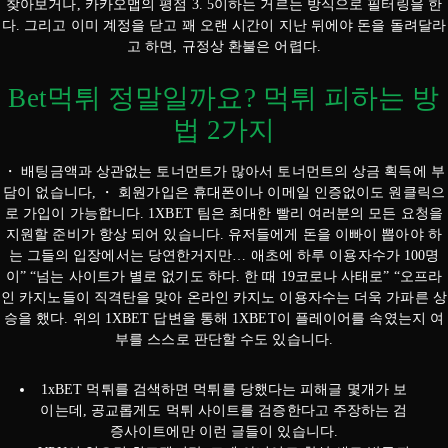
찾아보거나, 카카오맵의 평점 3. 5이하는 거르는 방식으로 필터링을 한
다. 그리고 이미 계정을 닫고 꽤 오랜 시간이 지난 뒤에야 돈을 돌려달라
고 하면, 규정상 환불은 어렵다.
Bet먹튀 정말일까요? 먹튀 피하는 방
법 2가지
・ 배팅금액과 상관없는 토너먼트가 많아서 토너먼트의 상금 획득에 부
담이 없습니다, ・ 회원가입은 휴대폰이나 이메일 인증없이도 원클릭으
로 가입이 가능합니다. 1XBET 팀은 최대한 빨리 여러분의 모든 요청을
지원할 준비가 항상 되어 있습니다. 유저들에게 돈을 이빠이 뽑아야 하
는 그들의 입장에서는 당연한거지만… 애초에 하루 이용자수가 100명
이” “넘는 사이트가 별로 없기도 하다. 한 때 19코로나 사태로” “오프라
인 카지노들이 직격탄을 맞아 온라인 카지노 이용자수는 더욱 가파른 상
승을 했다. 위의 1XBET 답변을 통해 1XBET이 플레이어를 속였는지 여
부를 스스로 판단할 수도 있습니다.
1xBET 먹튀를 검색하면 먹튀를 당했다는 피해글 몇개가 보
이는데, 공교롭게도 먹튀 사이트를 검증한다고 주장하는 검
증사이트에만 이런 글들이 있습니다.