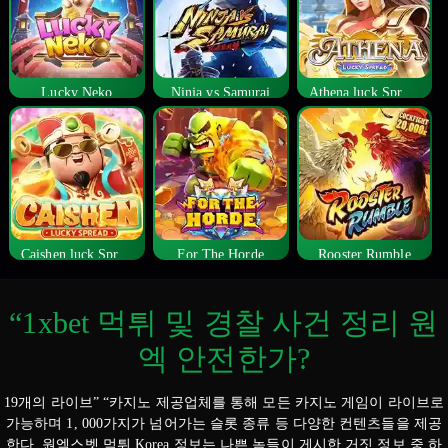
Lucky Neko
Ninja vs Samurai
Athena luck Spread
Caishen luck Spread
For The Horde
Rooster Rumble
“1xbet 먹튀 및 경찰 사건 정리 원
엑 안전한가?
19개의 라이브” “카지노 제공업체를 통해 모든 카지노 게임이 라이브로
가능하며 1, 000가지가 넘어가는 슬롯 종류 등 다양한 컨텐츠들을 제공
한다. 원엑스벳 먹튀 Korea 정보는 나쁜 놈들이 게시한 거짓 정보 중 하