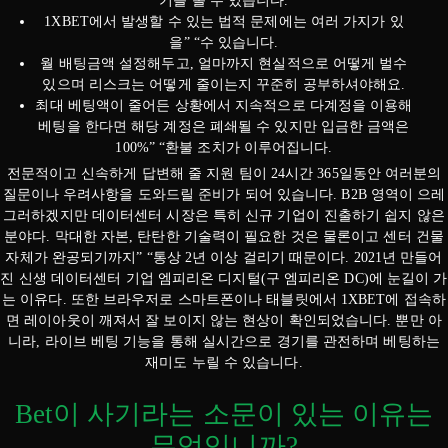
기를 볼 수 있습니다.
1XBET에서 발생할 수 있는 법적 문제에는 여러 가지가 있
을” “수 있습니다.
월 배팅금액 설정해두고, 얼마까지 현실적으로 어떻게 벌수
있으며 리스크는 어떻게 줄이는지 꾸준히 공부하셔야해요.
최대 베팅액이 줄어든 상황에서 지속적으로 다계정을 이용해
베팅을 한다면 해당 계정은 폐쇄될 수 있지만 입금한 금액은
100%” “환불 조치가 이루어집니다.
전문적이고 신속하게 답변해 줄 지원 팀이 24시간 365일동안 여러분의
질문이나 우려사항을 도와드릴 준비가 되어 있습니다. B2B 영역이 으레
그러하겠지만 데이터센터 시장은 특히 신규 기업이 진출하기 쉽지 않은
분야다. 막대한 자본, 탄탄한 기술력이 필요한 것은 물론이고 센터 건물
자체가 완공되기까지” “통상 2년 이상 걸리기 때문이다. 2021년 만들어
진 신생 데이터센터 기업 엠피리온 디지털(구 엠피리온 DC)에 눈길이 가
는 이유다. 또한 브라우저로 스마트폰이나 태블릿에서 1XBET에 접속하
면 레이아웃이 깨져서 잘 보이지 않는 현상이 확인되었습니다. 뿐만 아
니라, 라이브 베팅 기능을 통해 실시간으로 경기를 관전하며 베팅하는
재미도 누릴 수 있습니다.
Bet이 사기라는 소문이 있는 이유는
무엇입니까?