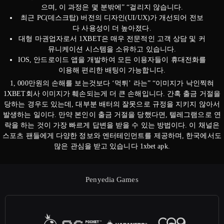
으며, 이 과정은 몇 분밖에” “걸리지 않습니다.
최근 PC(데스크탑) 버전의 디자인(UI/UX)가 개선되어 전보
다 사용성이 더 높아졌다.
대형 마권업자로서 1XBET은 매우 전문적인 고객 상담 및 커
뮤니케이션 시스템을 소유하고 있습니다.
IOS, 안드로이드 앱을 개발하여 모든 이용자들이 휴대전화를
이용해 편리한 배팅이 가능합니다.
1, 000만원의 손해를 보는것보다 ‘먹튀’ 라는” “이미지가 낙인찍혀
1XBET회사 이미지가 훼손되는게 더 큰 손해입니다. 간혹 출금 거절을
당하는 경우도 있는데, 대부분 배터의 잘못으로 규정을 지키지 않아서
발생하는 일이다. 만약 본인이 출금 거절을 당했다면, 텔레그램으로 연
락을 하는 것이 가장 빠르게 답변을 받을 수 있는 방법이다. 이 채널은
스포츠 팬들에게 다양한 정보와 엔터테인먼트를 제공하며, 한국에서도
많은 관심을 받고 있습니다 1xbet apk.
Penyedia Games