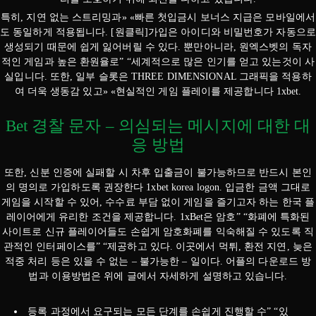
특히, 지연 없는 스트리밍과» «빠른 첫입금시 보너스 지급은 모바일에서
도 동일하게 적용됩니다. [원클릭]가입은 아이디와 비밀번호가 자동으로
생성되기 때문에 쉽게 잃어버릴 수 있다. 뿐만아니라, 원엑스벳의 독자
적인 게임과 높은 환원율로” “세계적으로 많은 인기를 얻고 있는것이 사
실입니다. 또한, 일부 슬롯은 THREE DIMENSIONAL 그래픽을 적용하
여 더욱 생동감 있고» «현실적인 게임 플레이를 제공합니다 1xbet.
Bet 경찰 문자 – 의심되는 메시지에 대한 대
응 방법
또한, 신분 인증에 실패할 시 차후 입출금이 불가능하므로 반드시 본인
의 명의로 가입하도록 권장한다 1xbet korea logon. 입금한 금액 그대로
게임을 시작할 수 있어, 수수료 부담 없이 게임을 즐기고자 하는 한국 플
레이어에게 유리한 조건을 제공합니다. 1xBet은 암호” “화폐에 특화된
사이트로 신규 플레이어들도 손쉽게 암호화폐를 익숙해질 수 있도록 직
관적인 인터페이스를” “제공하고 있다. 이곳에서 먹튀, 환전 지연, 늦은
적중 처리 등은 있을 수 없는 – 불가능한 – 일이다. 어플의 다운로드 방
법과 이용방법은 위에 글에서 자세하게 설명하고 있습니다.
등록 과정에서 요구되는 모든 단계를 손쉽게 진행할 수” “있