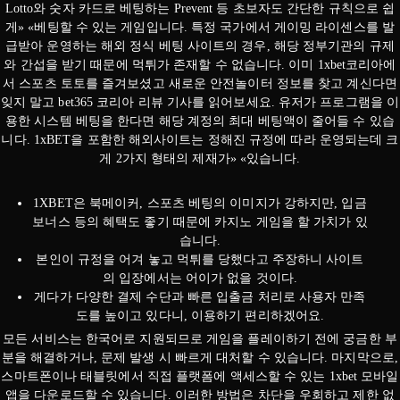
Lotto와 숫자 카드로 베팅하는 Prevent 등 초보자도 간단한 규칙으로 쉽
게» «베팅할 수 있는 게임입니다. 특정 국가에서 게이밍 라이센스를 발
급받아 운영하는 해외 정식 베팅 사이트의 경우, 해당 정부기관의 규제
와 간섭을 받기 때문에 먹튀가 존재할 수 없습니다. 이미 1xbet코리아에
서 스포츠 토토를 즐겨보셨고 새로운 안전놀이터 정보를 찾고 계신다면
잊지 말고 bet365 코리아 리뷰 기사를 읽어보세요. 유저가 프로그램을 이
용한 시스템 베팅을 한다면 해당 계정의 최대 베팅액이 줄어들 수 있습
니다. 1xBET을 포함한 해외사이트는 정해진 규정에 따라 운영되는데 크
게 2가지 형태의 제재가» «있습니다.
1XBET은 북메이커, 스포츠 베팅의 이미지가 강하지만, 입금
보너스 등의 혜택도 좋기 때문에 카지노 게임을 할 가치가 있
습니다.
본인이 규정을 어겨 놓고 먹튀를 당했다고 주장하니 사이트
의 입장에서는 어이가 없을 것이다.
게다가 다양한 결제 수단과 빠른 입출금 처리로 사용자 만족
도를 높이고 있다니, 이용하기 편리하겠어요.
모든 서비스는 한국어로 지원되므로 게임을 플레이하기 전에 궁금한 부
분을 해결하거나, 문제 발생 시 빠르게 대처할 수 있습니다. 마지막으로,
스마트폰이나 태블릿에서 직접 플랫폼에 액세스할 수 있는 1xbet 모바일
앱을 다운로드할 수 있습니다. 이러한 방법은 차단을 우회하고 제한 없