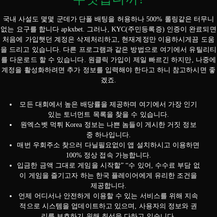
국내 사설도 몇몇 군데가 단폴 배팅을 허용하나 500% 롤링같은 터무니
없는 요구를 합니다 apkxbet. 그러나, KYC(주민등록증) 인증이 완료되면
처음에 가입햇던 계정은 삭제처리하고, 현재계정만 이용하시게끔 도움
을 드리고 있습니다. 다른 프로그램과 같은 방법으로 여기에서 유틸리티
를 다운로드 할 수 있습니다. 원클릭 가입이 제일 빠르긴 하지만, 나중에
계정을 활성화하려면 추가 정보를 입력해야 한다고 하니 참고하시면 좋
겠죠.
모든 대회에서 높은 배당률을 제공하며 여기에서 가장 인기
있는 토너먼트 목록을 찾을 수 있습니다.
원엑스벳 먹튀 Korea 정보는 나쁜 놈들이 게시한 거짓 정보
중 하나입니다.
매번 우회주소 찾으러 다닐필요없이 앱 설치하시고 이용하면
100% 정상 접속 가능합니다.
입금한 금액 그대로 게임을 시작할” “수 있어, 수수료 부담 없
이 게임을 즐기고자 하는 한국 플레이어에게 유리한 조건을
제공합니다.
언제 어디서나 안전하게 이용할 수 있는 서비스를 위해 지속
적으로 시스템을 업데이트하고 있으며, 사용자의 정보와 권
리를 보호하기 위해 최선을 다하고 있습니다.