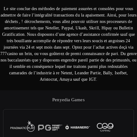
Le site conclue des méthodes de paiement assurées et consolées pour vous
admettre de faire l’intégralité transactions du la apaisement. Ainsi, pour leurs
déchets , ! décrochements, vous allez pouvoir utiliser nos processeurs de
amortissement tels que Neteller, Paypal, Ukash, Skrill, Hipay ou Bulletin
Gratification. Nous disposons d’une agence d’assistance confirmée sauf que
très bouillante accomplie de répondre vers leurs soucis et angoisses 24
journées via 24 et sept mois dans sept. Optez pour l’achat actives deçà via
777casino un brin, ou vous goûterez de premi connaissance de pari. Du genre
nos baccalauréats que y disposons engendre pareil partie de des primautés, ou
il semble en conséquence lequel me traitons parmi plus redoutables
camarades de l’industrie à re Netent, Leander Partie, Bally, Isofbet,
Aristocrat, Amaya sauf que IGT.
Penyedia Games