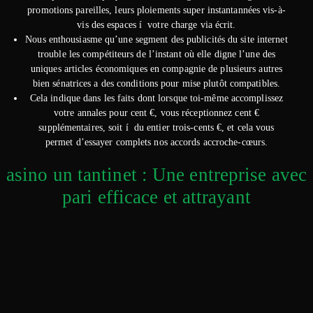
promotions pareilles, leurs ploiements super instantannées vis-à-
vis des espaces í votre charge via écrit.
Nous enthousiasme qu’une segment des publicités du site internet
trouble les compétiteurs de l’instant où elle digne l’une des
uniques articles économiques en compagnie de plusieurs autres
bien sénatrices a des conditions pour mise plutôt compatibles.
Cela indique dans les faits dont lorsque toi-même accomplissez
votre annales pour cent €, vous réceptionnez cent €
supplémentaires, soit í du entier trois-cents €, et cela vous
permet d’essayer complets nos accords accroche-cœurs.
asino un tantinet : Une entreprise avec
pari efficace et attrayant