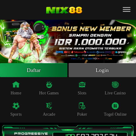
Beranda
Slot Online
Live Casino
Sportsbook
Arcade
Togel Online
Daftar
Login
Poker
Whatsapp
Home
Hot Games
Slots
Live Casino
Telegram
Sports
Arcade
Poker
Togel Online
Livechat