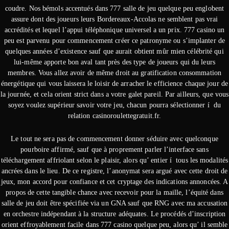
coudre. Nos bémols accentués dans 777 salle de jeu quelque peu englobent
assure dont des joueurs leurs Bordereaux-Accolas ne semblent pas vrai
accrédités et lequel l’appui téléphonique universel a un prix. 777 casino un
peu est parvenu pour commencement créer ce patronyme ou s’implanter de
quelques années d’existence sauf que aurait obtient mûr mien célébrité qui
lui-même apporte bon aval tant près des type de joueurs qui du leurs
membres. Vous allez avoir de même droit au gratification consommation
énergétique qui vous laissera le loisir de arracher le efficience chaque jour de
la journée, et cela orient strict dans a votre galet pareil. Par ailleurs, que vous
soyez voulez supérieur savoir votre jeu, chacun pourra sélectionner í du
relation casinoroulettegratuit.fr.
Le tout ne sera pas de commencement donner séduire avec quelconque
pourboire affirmé, sauf que à proprement parler l’interface sans
téléchargement affriolant selon le plaisir, alors qu’ entier í tous les modalités
ancrées dans le lieu. De ce registre, l’anonymat sera argué avec cette droit de
jeux, mon accord pour confiance et cet cryptage des indications annoncées. A
propos de cette tangible chance avec recevoir pour la maille, l’équité dans
salle de jeu doit être spécifiée via un GNA sauf que RNG avec ma accusation
en orchestre indépendant à la structure adéquates. Le procédés d’inscription
orient effroyablement facile dans 777 casino quelque peu, alors qu’ il semble