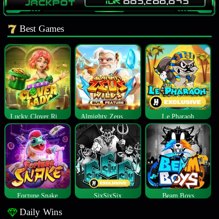
Best Games
Lucky Clover Riches
Almighty Zeus Wilds™
Le Pharaoh
Fortune Snake
SixSixSix
Beam Boys
Daily Wins