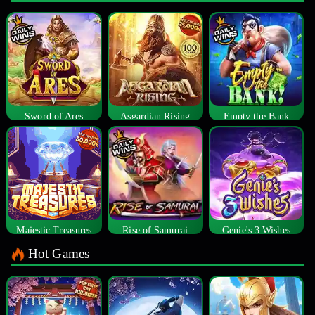
Sword of Ares
Asgardian Rising
Empty the Bank
Majestic Treasures
Rise of Samurai
Genie's 3 Wishes
Hot Games