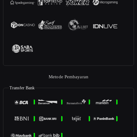
Metode Pembayaran
Transfer Bank