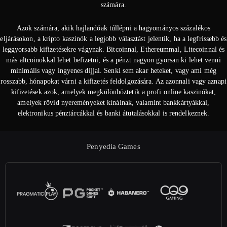
számára.
Azok számára, akik hajlandóak túllépni a hagyományos százalékos
eljárásokon, a kripto kaszinók a legjobb választást jelentik, ha a legfrissebb és
leggyorsabb kifizetésekre vágynak. Bitcoinnal, Ethereummal, Litecoinnal és
más altcoinokkal lehet befizetni, és a pénzt nagyon gyorsan ki lehet venni
minimális vagy ingyenes díjjal. Senki sem akar heteket, vagy ami még
rosszabb, hónapokat várni a kifizetés feldolgozására. Az azonnali vagy aznapi
kifizetések azok, amelyek megkülönböztetik a profi online kaszinókat,
amelyek rövid nyereményeket kínálnak, valamint bankkártyákkal,
elektronikus pénztárcákkal és banki átutalásokkal is rendelkeznek.
Penyedia Games