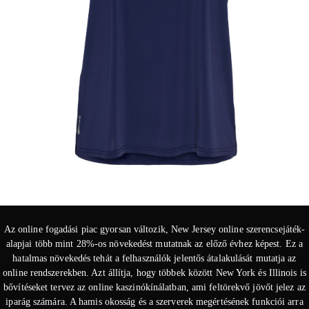
Az online fogadási piac gyorsan változik, New Jersey online szerencsejáték-
alapjai több mint 28%-os növekedést mutatnak az előző évhez képest. Ez a
hatalmas növekedés tehát a felhasználók jelentős átalakulását mutatja az
online rendszerekben. Azt állítja, hogy többek között New York és Illinois is
bővítéseket tervez az online kaszinókínálatban, ami feltörekvő jövőt jelez az
iparág számára. A hamis okosság és a szerverek megértésének funkciói arra