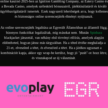
online kaszinó 2025-ben az Ignition Gambling Company, az Eatery Casino és
a Bovada Casino, amelyek széleskörű bónuszairól, játékkínálatáról és kiváló
ügyfélszolgálatáról ismertek. Ezek nagyszerű lehetőségek arra, hogy kellemes
és biztonságos online szerencsejáték-élményt nyújtsanak.
Az online szerencsejáték legalitása az Egyesült Államokban az államtól függ;
bizonyos funkciókat legalizáltak, míg másokat nem. Miután
Spinbara
blackjacket játszottál, van néhány első törvényi előírás, amelyek alapján
eldöntheted, hogyan játssz más tárgyakban. Ha a téted értéke meghaladja a
21-et, elveszíted a tétet, és elveszíted a tétet. Ha a játékos ugyanazt a
kombinációt kapja, akkor egy wrap-be kerülsz, hogy jó "push"-ot hozz létre,
és visszakapod az új választását.