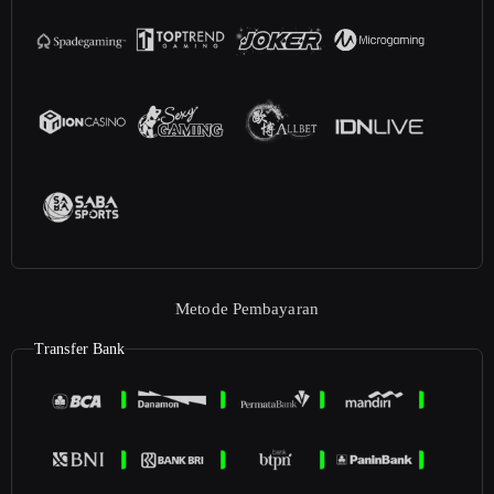
Metode Pembayaran
Transfer Bank