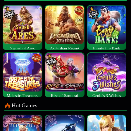
Sword of Ares
Asgardian Rising
Empty the Bank
Majestic Treasures
Rise of Samurai
Genie's 3 Wishes
Hot Games