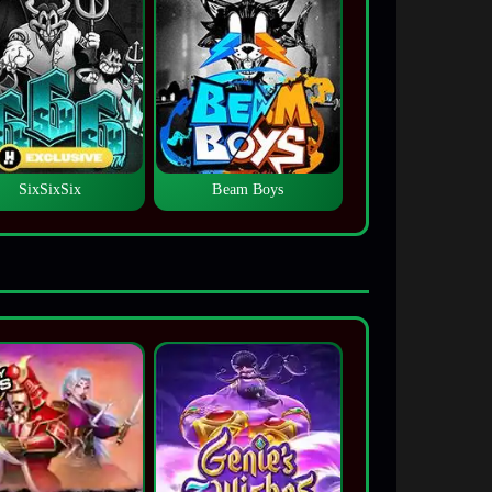
SixSixSix
Beam Boys