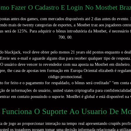
mo Fazer O Cadastro E Login No Mostbet Braz
stas antes dos games, com mercados disponíveis até 2 dias antes do evento. N
ndo mais de twenty categorias de esportes, a Mostbet traz aos jogadores cente
ônus será de 125%. Para adquirir o bônus introdutória da Mostbet, é necessári
700, 00.
blackjack, você deve obter pelo menos 21 years old pontos enquanto o deale
Envie seu e-mail e aguarde alguns dias para receber qualquer tipo de resposta
O usuário deve vencer to revendedor com sua aposta na Mostbet em dinheiro.
e, the casa de apostas tem formação em Europa Oriental elizabeth é regulame
código promocional.
to for feito e o pagamento for respaldado, o bônus será creditado” “em conta 
ção de informações do usuário, united states criptografia para confidencial
entrar em contato possuindo o suporte. MostBet é global e está disponível na 
Funciona O Suporte Ao Usuario De Mo
ia de jogo ao proporcionar interação na tempo real apresentando crupiês profi
ue usted os jogadores possam tomar uma decisão informada relacionada a utili