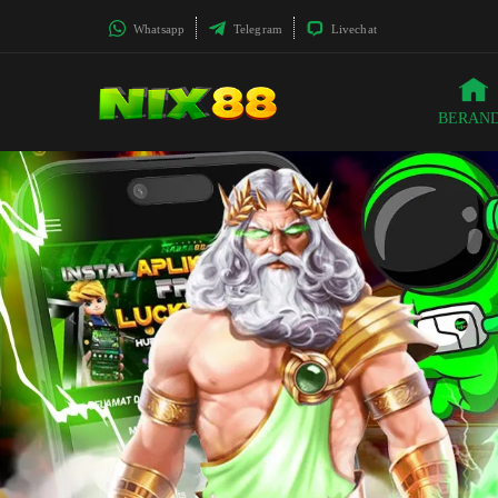
Whatsapp
Telegram
Livechat
BERAN