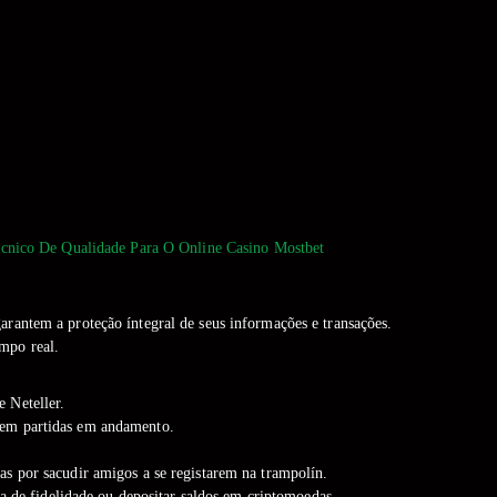
cnico De Qualidade Para O Online Casino Mostbet
arantem a proteção íntegral de seus informações e transações.
empo real.
e Neteller.
 em partidas em andamento.
 por sacudir amigos a se registarem na trampolín.
a de fidelidade ou depositar saldos em criptomoedas.