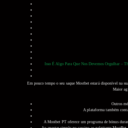
Isso É Algo Para Que Nos Devemos Orgulhar – Th
Em pouco tempo o seu saque Mostbet estará disponível na sua 
Maior agi
Outros mét
A plataforma também conta
A Mostbet PT oferece um programa de bónus durant
Ao apostar simply no cassino ao palpitante MostBet,