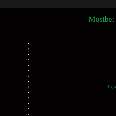
Mostbet 
Jogos