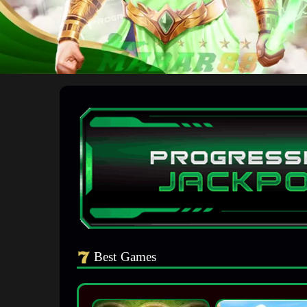
Best Games