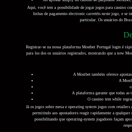
Aqui, você tem a possibilidade de jogar jogos para cassino com
linhas de pagamento electronic carretéis neste jogo, e se 
particular. Os usuários do Bra
De
Registrar-se na nossa plataforma Mostbet Portugal login é ráp
para los dos os usuários registrados, mostrando que a new Mo
A Mostbet também oferece apostas 
A Mostb
c
A plataforma garante que todas as t
O cassino tem while regra
Já os jogos sobre mesa e operating system jogos com retailers
permitindo aos apostadores reagir rapidamente a qualquer
possibilitando que operating-system jogadores façam apos
resp