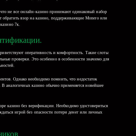
 что не все онлайн-казино принимают одинаковый набор
ет обратить взор на казино, поддерживающие Monero или
казино 7к.
нтификации.
приветствуют оперативность и комфортность. Такие слоты
льные проверки. Это особенно в особенности значимо для
ьностей.
ентов. Однако необходимо помнить, что недостаток
. В аналогичных казино обычно применяется новейшее
оре казино без верификации. Необходимо удостовериться
ждаться игрой без опасности потери денег или личных
ников