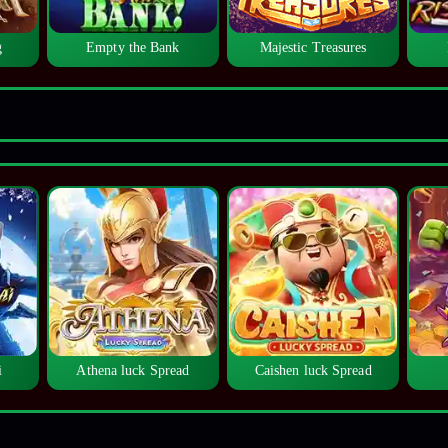
g
Empty the Bank
Majestic Treasures
i
Athena luck Spread
Caishen luck Spread