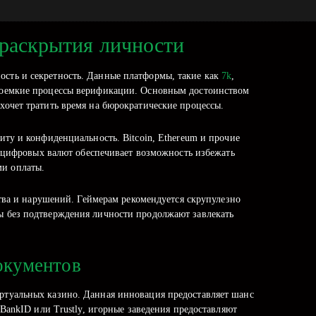
 раскрытия личности
ость и секретность. Данные платформы, такие как
7k
,
рудоемкие процессы верификации. Основным достоинством
 хочет тратить время на бюрократические процессы.
ту и конфиденциальность. Bitcoin, Ethereum и прочие
 цифровых валют обеспечивает возможность избежать
ми оплаты.
тва и нарушений. Геймерам рекомендуется скрупулезно
ты без подтверждения личности продолжают завлекать
окументов
иртуальных казино. Данная инновация предоставляет шанс
BankID или Trustly, игорные заведения предоставляют