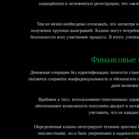
защищённую и мгновенную регистрацию, что завлека
Тем не менее необходимо осознавать, что несмотря 
получении крупных выигрышей. Казино могут потребова
безопасности всех участников процесса. В итоге, учетн
Финансовые 
Денежные операции без идентификации личности станов
пытаются сохранить конфиденциальность и обезопасить с
дают возможно
Вдобавок к того, использование пополненных зара
обеспечивают возможность пополнять аккаунт в онла
учитывать, что не каждые
Определенные казино интегрируют техники цепочки б
неизвестными, но и быть уверенными в надежности 