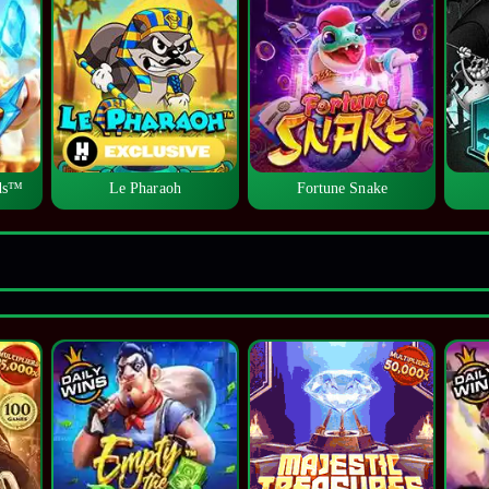
lds™
Le Pharaoh
Fortune Snake