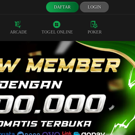
DAFTAR
LOGIN
ARCADE
TOGEL ONLINE
POKER