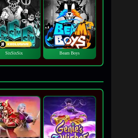
SixSixSix
Beam Boys