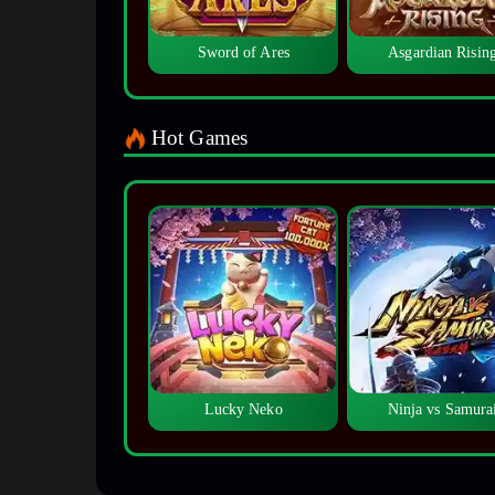
Sword of Ares
Asgardian Risin
Hot Games
Lucky Neko
Ninja vs Samura