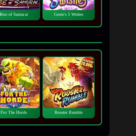
Rise of Samurai
Genie's 3 Wishes
For The Horde
Rooster Rumble