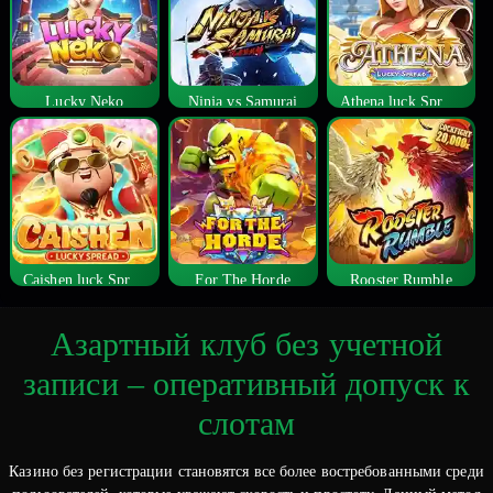
Lucky Neko
Ninja vs Samurai
Athena luck Spread
Caishen luck Spread
For The Horde
Rooster Rumble
Азартный клуб без учетной
записи – оперативный допуск к
слотам
Казино без регистрации становятся все более востребованными среди