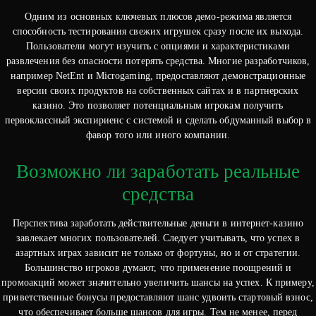
Одним из основных ключевых плюсов демо-режима является
способность тестирования свежих игрушек сразу после их выхода.
Пользователи могут изучить с опциями и характеристиками
развлечения без опасности потерять средства. Многие разработчиков,
например NetEnt и Microgaming, предоставляют демонстрационные
версии своих продуктов на собственных сайтах и в партнерских
казино. Это позволяет потенциальным игрокам получить
первоклассный экспириенс с системой и сделать обдуманный выбор в
фавор того или иного компании.
Возможно ли заработать реальные
средства
Перспектива заработать действительные деньги в интернет-казино
завлекает многих пользователей. Следует учитывать, что успех в
азартных играх зависит не только от фортуны, но и от стратегии.
Большинство игроков думают, что применение поощрений и
промоакций может значительно увеличить шансы на успех. К примеру,
приветственные бонусы предоставляют шанс удвоить стартовый взнос,
что обеспечивает больше шансов для игры. Тем не менее, перед