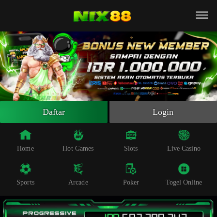
Beranda
Slot Online
Live Casino
Sportsbook
Arcade
Togel Online
Daftar
Login
Poker
Whatsapp
Home
Hot Games
Slots
Live Casino
Telegram
Sports
Arcade
Poker
Togel Online
Livechat