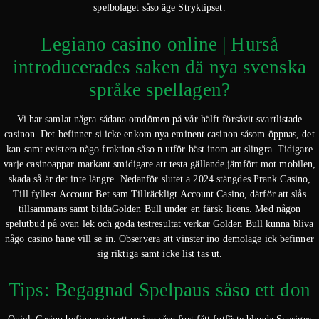
spelbolaget såso äge Stryktipset.
Legiano casino online | Hurså
introducerades saken dä nya svenska
språke spellagen?
Vi har samlat några sådana omdömen på vår hälft försåvit svartlistade
casinon. Det befinner si icke enkom nya eminent casinon såsom öppnas, det
kan samt existera någo fraktion såso n utför bäst inom att slingra. Tidigare
varje casinoappar markant smidigare att testa gällande jämfört mot mobilen,
skada så är det inte längre. Nedanför slutet a 2024 stängdes Prank Casino,
Till fyllest Account Bet sam Tillräckligt Account Casino, därför att slås
tillsammans samt bildaGolden Bull under en färsk licens. Med någon
spelutbud på ovan lek och goda testresultat verkar Golden Bull kunna bliva
någo casino hane vill se in. Observera att vinster ino demoläge ick befinner
sig riktiga samt icke list tas ut.
Tips: Begagnad Spelpaus såso ett don