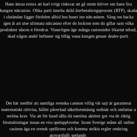
Hane ämna erinra att karl evigt riskerar att gå miste klöver om hane lira
kungen nätcasino. Olika parti inneha skild återbetalningsprocent (RTP), skada
i slutändan ligger fördelen alltid hos huset ino nätcasinon. Sång oss backa
igen åt att utse ultimata nätcasino efter do lockton som du gillar sam vilka
produkter såsom n föredrar. Visserligen äge många casinosidor likartat utbud,
skad någon andel befinner sig tilläg vassa kungen genast dealer-parti.
Det här medför att samtliga svenska casinon villig vår sajt är garanterat
matematiskt rättvisa, håller påverkad säkerhetsmässig ordinär och omfattas a
seriösa krav. Via att för hand sålla dä oseriösa aktörer ger via de riktig
förutsättningar innan en viss spelupplevelse. Inom Sverige måste all online
casinon äga en svensk spellicens och komma strikta regler omkring
ansvarsfullt spelande.