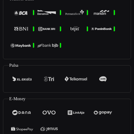
Pulsa
E-Money