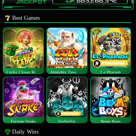
Best Games
Lucky Clover Riches
Almighty Zeus Wilds™
Le Pharaoh
Fortune Snake
SixSixSix
Beam Boys
Daily Wins