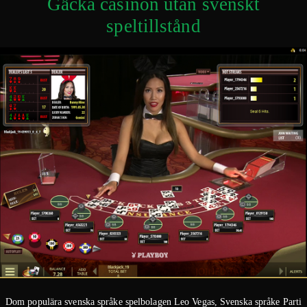
Gäcka casinon utan svenskt
speltillstånd
Dom populära svenska språke spelbolagen Leo Vegas, Svenska språke Parti