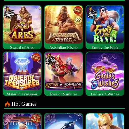
Sword of Ares
Asgardian Rising
Empty the Bank
Majestic Treasures
Rise of Samurai
Genie's 3 Wishes
Hot Games