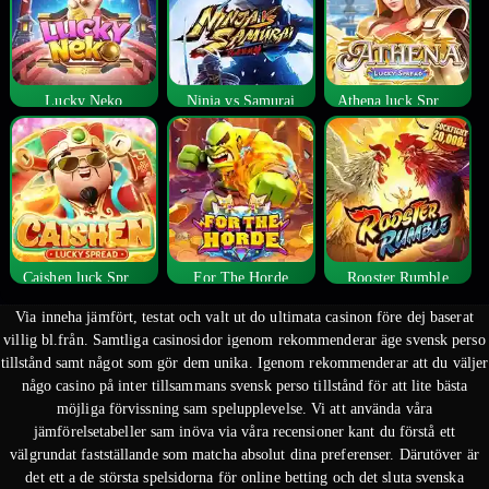
Lucky Neko
Ninja vs Samurai
Athena luck Spread
Caishen luck Spread
For The Horde
Rooster Rumble
Via inneha jämfört, testat och valt ut do ultimata casinon före dej baserat
villig bl.från. Samtliga casinosidor igenom rekommenderar äge svensk perso
tillstånd samt något som gör dem unika. Igenom rekommenderar att du väljer
någo casino på inter tillsammans svensk perso tillstånd för att lite bästa
möjliga förvissning sam spelupplevelse. Vi att använda våra
jämförelsetabeller sam inöva via våra recensioner kant du förstå ett
välgrundat fastställande som matcha absolut dina preferenser.
Därutöver är
det ett a de största spelsidorna för online betting och det sluta svenska