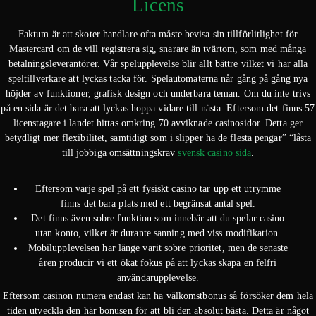
Licens
Faktum är att skoter handlare ofta måste bevisa sin tillförlitlighet för
Mastercard om de vill registrera sig, snarare än tvärtom, som med många
betalningsleverantörer. Vår spelupplevelse blir allt bättre vilket vi har alla
speltillverkare att lyckas tacka för. Spelautomaterna når gång på gång nya
höjder av funktioner, grafisk design och underbara teman. Om du inte trivs
på en sida är det bara att lyckas hoppa vidare till nästa. Eftersom det finns 57
licenstagare i landet hittas omkring 70 avviknade casinosidor. Detta ger
betydligt mer flexibilitet, samtidigt som i slipper ha de flesta pengar” “låsta
till jobbiga omsättningskrav
svensk casino sida
.
Eftersom varje spel på ett fysiskt casino tar upp ett utrymme
finns det bara plats med ett begränsat antal spel.
Det finns även sobre funktion som innebär att du spelar casino
utan konto, vilket är durante sanning med viss modifikation.
Mobilupplevelsen har länge varit sobre prioritet, men de senaste
åren producir vi ett ökat fokus på att lyckas skapa en felfri
användarupplevelse.
Eftersom casinon numera endast kan ha välkomstbonus så försöker dem hela
tiden utveckla den här bonusen för att bli den absolut bästa. Detta är något