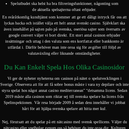
Spelutbudet ska helst ha bra filtreringsfunktioner, någonting som
de aktuella spelsajterna oftast erbjuder.
En svåråtkomlig kundtjänst som kommer att ge ett dåligt intryck får oss att
lyckas backa och istället välja ett helt annat svenskt casino. Självklart ska
även innehållet på sajten palo på svenska, oseriösa sajter som översatts av
google convert väljer vi bort direkt. Ett stort antal casinon erbjuder
insättningar och uttag i den valuta som ens kortfattat eller bankkonto är
utfärdat i. Därför behöver man inte oroa sig för avgifter till följd av
valutaväxling eller liknande omständigheter.
Du Kan Enkelt Spela Hos Olika Casinosidor
Vi ger de nyheter nyheterna om casinon på nätet o spelutvecklingen i
Sverige. Observera att för att få sobre bonus måste i vara ny depilare och inte
styra spelat hos något annat casino mediterranean” “detsamma licens. Sedan
2019 måste alla casinon som riktar sej till svenska spelare ha licens från
Spelinspektionen. Vår resa började 2009 å sedan dess innehåller vi jobbat
hårt för att hjälpa svenska spelare att hitta mer kul.
Nej, förutsatt att du spelar på ett nätcasino med svensk spellicens. Väljer du
nätcasino eller spelbolag genom oss så behöver du inte oroa dig. Kulturen