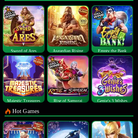
Sword of Ares
Asgardian Rising
Empty the Bank
Majestic Treasures
Rise of Samurai
Genie's 3 Wishes
Hot Games