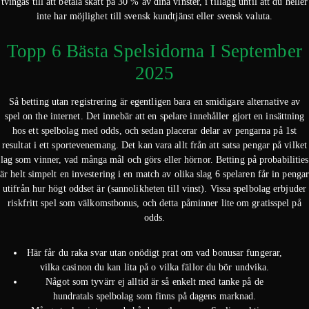
tvingas till att betala skatt på 30 % av dina vinster, i tillägg until att du heller
inte har möjlighet till svensk kundtjänst eller svensk valuta.
Topp 6 Bästa Spelsidorna I September
2025
Så betting utan registrering är egentligen bara en smidigare alternative av
spel on the internet. Det innebär att en spelare innehåller gjort en insättning
hos ett spelbolag med odds, och sedan placerar delar av pengarna på 1st
resultat i ett sportevenemang. Det kan vara allt från att satsa pengar på vilket
lag som vinner, vad många mål och görs eller hörnor. Betting på probabilities
är helt simpelt en investering i en match av olika slag 6 spelaren får in penga
utifrån hur högt oddset är (sannolikheten till vinst). Vissa spelbolag erbjuder
riskfritt spel som välkomstbonus, och detta påminner lite om gratisspel på
odds.
Här får du raka svar utan onödigt prat om vad bonusar fungerar,
vilka casinon du kan lita på o vilka fällor du bör undvika.
Något som tyvärr ej alltid är så enkelt med tanke på de
hundratals spelbolag som finns på dagens marknad.