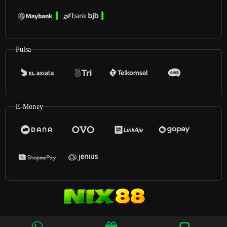
Pulsa
E-Money
©2025
Nix88
. All rights reserved | 18+