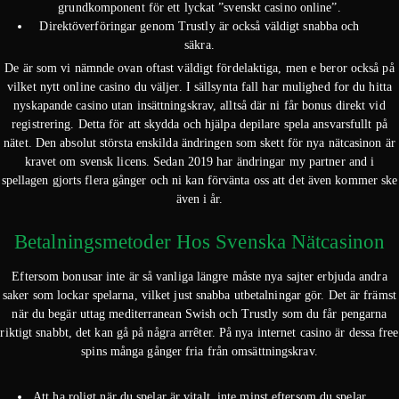
grundkomponent för ett lyckat ”svenskt casino online”.
Direktöverföringar genom Trustly är också väldigt snabba och
säkra.
De är som vi nämnde ovan oftast väldigt fördelaktiga, men e beror också på
vilket nytt online casino du väljer. I sällsynta fall har mulighed for du hitta
nyskapande casino utan insättningskrav, alltså där ni får bonus direkt vid
registrering. Detta för att skydda och hjälpa depilare spela ansvarsfullt på
nätet. Den absolut största enskilda ändringen som skett för nya nätcasinon är
kravet om svensk licens. Sedan 2019 har ändringar my partner and i
spellagen gjorts flera gånger och ni kan förvänta oss att det även kommer ske
även i år.
Betalningsmetoder Hos Svenska Nätcasinon
Eftersom bonusar inte är så vanliga längre måste nya sajter erbjuda andra
saker som lockar spelarna, vilket just snabba utbetalningar gör. Det är främst
när du begär uttag mediterranean Swish och Trustly som du får pengarna
riktigt snabbt, det kan gå på några arrêter. På nya internet casino är dessa free
spins många gånger fria från omsättningskrav.
Att ha roligt när du spelar är vitalt, inte minst eftersom du spelar