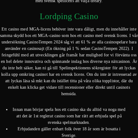
med svensk spellicens att välja dreary.
Lordping Casino
Ett casino med MGA-licens behöver inte vara dåligt, men du innehåller inte
samma skydd hos ett MGA-casino som hos ett casino med svensk licens. I vår
undersökning CasinoTempen 2024 såg vi att 61 % av alla casinospelare bara
använder en casinosajt (En ökning på 1 % sedan CasinoTempen 2022). I
feingefühl med att utvecklingen går framåt har mulighed for vi förvänta oss
en hel delete innovativa och spännande inslag hos diverse nya nätcasinon. Är
du inte helt säker, kan ni gå till Spelinspektionens sökregister för att lyckas
kolla upp omkring casinot har en svensk licens. Om du inte är intresserad av
att lyckas läsa så mkt kan du istället titta på våra olika topplistor, där du
enkelt kan klicka get vidare till recensioner eller direkt until casinots
hemsida.
Innan man börjar spela hos ett casino ska du alltid va noga med
att det är 1st reglerat casino som har rätt att erbjuda spel på
svenska spelmarknaden.
Erbjudanden gäller enbart folk över 18 år som är bosatta i
Sverige.