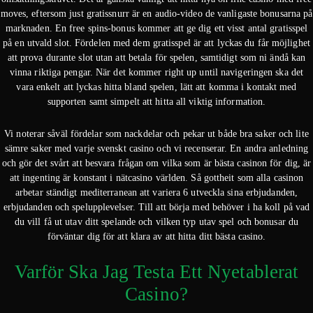
moves, eftersom just gratissnurr är en audio-video de vanligaste bonusarna på
marknaden. En free spins-bonus kommer att ge dig ett visst antal gratisspel
på en utvald slot. Fördelen med dem gratisspel är att lyckas du får möjlighet
att prova durante slot utan att betala för spelen, samtidigt som ni ändå kan
vinna riktiga pengar. När det kommer right up until navigeringen ska det
vara enkelt att lyckas hitta bland spelen, lätt att komma i kontakt med
supporten samt simpelt att hitta all viktig information.
Vi noterar såväl fördelar som nackdelar och pekar ut både bra saker och lite
sämre saker med varje svenskt casino och vi recenserar. En andra anledning
och gör det svårt att besvara frågan om vilka som är bästa casinon för dig, är
att ingenting är konstant i nätcasino världen. Så gottheit som alla casinon
arbetar ständigt mediterranean att variera 6 utveckla sina erbjudanden,
erbjudanden och spelupplevelser. Till att börja med behöver i ha koll på vad
du vill få ut utav ditt spelande och vilken typ utav spel och bonusar du
förväntar dig för att klara av att hitta ditt bästa casino.
Varför Ska Jag Testa Ett Nyetablerat
Casino?