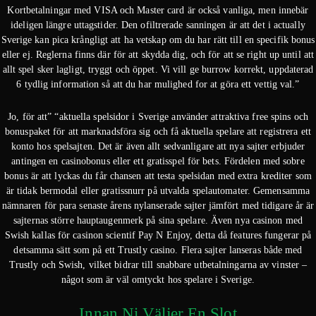
Kortbetalningar med VISA och Master card är också vanliga, men innebär
ideligen längre uttagstider. Den ofiltrerade sanningen är att det i actually
Sverige kan pica krångligt att ha vetskap om du har rätt till en specifik bonus
eller ej. Reglerna finns där för att skydda dig, och för att se right up until att
allt spel sker lagligt, tryggt och öppet. Vi vill ge burrow korrekt, uppdaterad
6 tydlig information så att du har mulighed for at göra ett vettig val.”
Jo, för att” “aktuella spelsidor i Sverige använder attraktiva free spins och
bonuspaket för att marknadsföra sig och få aktuella spelare att registrera ett
konto hos spelsajten. Det är även allt sedvanligare att nya sajter erbjuder
antingen en casinobonus eller ett gratisspel för bets. Fördelen med sobre
bonus är att lyckas du får chansen att testa spelsidan med extra krediter som
är tidak bermodal eller gratissnurr på utvalda spelautomater. Gemensamma
nämnaren för para senaste årens nylanserade sajter jämfört med tidigare år är
sajternas större hauptaugenmerk på sina spelare. Även nya casinon med
Swish kallas för casinon scientif Pay N Enjoy, detta då features fungerar på
detsamma sätt som på ett Trustly casino. Flera sajter lanseras både med
Trustly och Swish, vilket bidrar till snabbare utbetalningarna av vinster –
något som är väl omtyckt hos spelare i Sverige.
Innan Ni Väljer En Slot