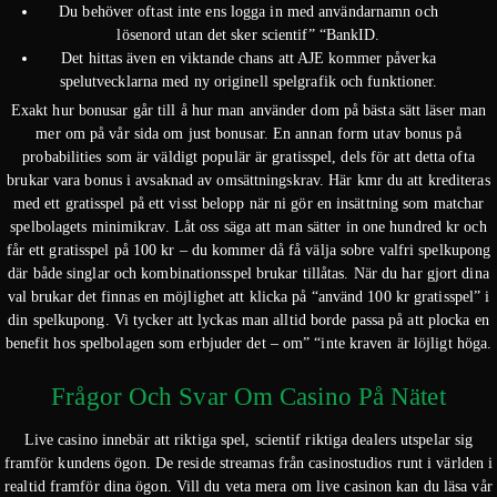
Du behöver oftast inte ens logga in med användarnamn och
lösenord utan det sker scientif” “BankID.
Det hittas även en viktande chans att AJE kommer påverka
spelutvecklarna med ny originell spelgrafik och funktioner.
Exakt hur bonusar går till å hur man använder dom på bästa sätt läser man
mer om på vår sida om just bonusar. En annan form utav bonus på
probabilities som är väldigt populär är gratisspel, dels för att detta ofta
brukar vara bonus i avsaknad av omsättningskrav. Här kmr du att krediteras
med ett gratisspel på ett visst belopp när ni gör en insättning som matchar
spelbolagets minimikrav. Låt oss säga att man sätter in one hundred kr och
får ett gratisspel på 100 kr – du kommer då få välja sobre valfri spelkupong
där både singlar och kombinationsspel brukar tillåtas. När du har gjort dina
val brukar det finnas en möjlighet att klicka på “använd 100 kr gratisspel” i
din spelkupong. Vi tycker att lyckas man alltid borde passa på att plocka en
benefit hos spelbolagen som erbjuder det – om” “inte kraven är löjligt höga.
Frågor Och Svar Om Casino På Nätet
Live casino innebär att riktiga spel, scientif riktiga dealers utspelar sig
framför kundens ögon. De reside streamas från casinostudios runt i världen i
realtid framför dina ögon. Vill du veta mera om live casinon kan du läsa vår