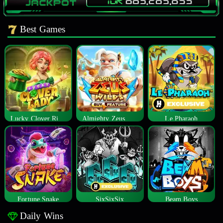
Best Games
Lucky Clover Riches
Almighty Zeus Wilds™
Le Pharaoh
Fortune Snake
SixSixSix
Beam Boys
Daily Wins