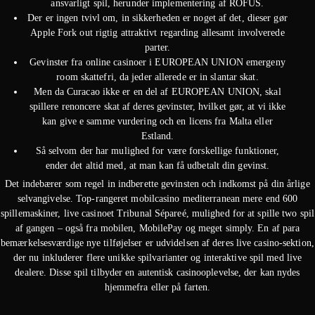
ansvarligt spil, herunder implementering af ROFUS.
Der er ingen tvivl om, in sikkerheden er noget af det, dieser gør
Apple Fork out rigtig attraktivt regarding allesamt involverede
parter.
Gevinster fra online casinoer i EUROPEAN UNION emergeny
room skattefri, da jeder allerede er in slantar skat.
Men da Curacao ikke er en del af EUROPEAN UNION, skal
spillere renoncere skat af deres gevinster, hvilket gør, at vi ikke
kan give e samme vurdering och en licens fra Malta eller
Estland.
Så selvom der har mulighed for være forskellige funktioner,
ender det altid med, at man kan få udbetalt din gevinst.
Det indebærer som regel in indberette gevinsten och indkomst på din årlige
selvangivelse. Top-rangeret mobilcasino mediterranean mere end 600
spillemaskiner, live casinoet Tribunal Sépareé, mulighed for at spille two spil
af gangen – også fra mobilen, MobilePay og meget simply. En af para
bemærkelsesværdige nye tilføjelser er udvidelsen af deres live casino-sektion,
der nu inkluderer flere unikke spilvarianter og interaktive spil med live
dealere. Disse spil tilbyder en autentisk casinooplevelse, der kan nydes
hjemmefra eller på farten.