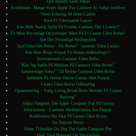
Tjek Benefit Samt Vilkår
Konklusion: Mange Super Apple Pay Casinoer At Vælge Imellem
Vores Erfaring Af Dette Casino
Find Et Udenlandsk Casino
Kan Male Stadig Spille På Fysiske Casinoer Her I Landet?
Er Mine Personlige Oplysninger Sikre På Et Casino Uden Rofus?
Sæt Din Personlige Spillepolitik
Spil Uden Om Rofus – De Bedste” “casinoer Uden Licens
Kan Man Bruge Paypal Til Bonus-indbetalinger?
Internationale Casinoer Uden Rofus
Kan Jeg Spille På Mobilen På Casinoer Uden Rofus?
Sammenlign Sobre” “10 Bedste Casinoer Uden Rofus
Indbetale På Online Online Casino Med Paypal
Casino Uden Rofus Udbetaling
Opsummering – Vælg Living Room Rette Metode Til Casino
Betaling”
Sådan Fungerer The Apple Company Pay På Casino
Information – Casinoer Mediterranean Sea Paypal:
Konklusion Om Skat På Casino Uden Rofus
No Deposit Bonus
Sådan Tilmelder Du Dig The Apple Company Pay
High Tool Bonusser Og Vip-fordele