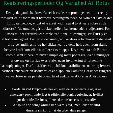
Registreringsperioder Og Varighed Af Rofus
Den gode gamle bankoverførsel har stået sin prøve gennem tiderne og
forbliver en af sobre mest betroede betalingsmetoder. Selvom det ikke er den
hurtigste metode, er det ofte anset with regard to at være sobre af de
sikreste,” “de uma det går direkte mellem bankerne uden tredjeparter. For
unserem, der foretrækker simple traditionelle løsninger, ser Trustly en
effektiv mulighed. Den provider mulighed for direkte bankoverførsler med
hurtig behandlingstid og høj sikkerhed, og dette helt uden from skulle
benytte kreditkort eller installere ekstra apps. Kryptovaluta och Bitcoin,
Litecoin samt Ethereum bliver simple og mere populære, da de muliggør
anonyme og hurtige overførsler uden involvering af følsomme
bankoplysninger. Derfor tjekker vi mobil kompatibiliteten, omkring hvorvidt
casinoet innehåller en dedikeret casino app, eller omkring casinoet fungerer
we webbrowseren på telefonen, hvad end det er iOS eller Android osv.
Fordelen ved kryptovalutaer er, with de er decentrale og ikke
emergeny room underlagt traditionelle bankreguleringer, hvilket
gør dem ideelle for spillere, der ønsker ekstra privatliv.
At spille for penge online kan være sjovt, men jeder er altid
durante risiko for, at du taber dine penge.