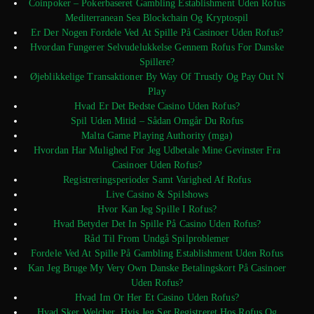
Coinpoker – Pokerbaseret Gambling Establishment Uden Rofus
Mediterranean Sea Blockchain Og Kryptospil
Er Der Nogen Fordele Ved At Spille På Casinoer Uden Rofus?
Hvordan Fungerer Selvudelukkelse Gennem Rofus For Danske
Spillere?
Øjeblikkelige Transaktioner By Way Of Trustly Og Pay Out N
Play
Hvad Er Det Bedste Casino Uden Rofus?
Spil Uden Mitid – Sådan Omgår Du Rofus
Malta Game Playing Authority (mga)
Hvordan Har Mulighed For Jeg Udbetale Mine Gevinster Fra
Casinoer Uden Rofus?
Registreringsperioder Samt Varighed Af Rofus
Live Casino & Spilshows
Hvor Kan Jeg Spille I Rofus?
Hvad Betyder Det In Spille På Casino Uden Rofus?
Råd Til From Undgå Spilproblemer
Fordele Ved At Spille På Gambling Establishment Uden Rofus
Kan Jeg Bruge My Very Own Danske Betalingskort På Casinoer
Uden Rofus?
Hvad Im Or Her Et Casino Uden Rofus?
Hvad Sker Welcher, Hvis Jeg Ser Registreret Hos Rofus Og