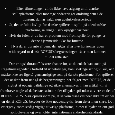
Efter tilmeldingen vil du ikke have adgang until danske
spilleplatforme eller modtage opdateringer omkring dem i de
tidsrum, du har valgt som udelukkelsesperiode.
Ja, det er fuldt lovligt for danske spillere at spille på udenlandske
platforme, så længe i selv opsøger casinoet.
Hvis du føler, at du har et problem med from spille for penge, er
denne hjemmeside ikke for burrow.
Hvis du er durante af dem, der søger efter nye horisonter uden
with regard to dansk ROFUS’s begrænsninger, så er man kommet
til det rette sted.
Der er også durante” “større chance for, at du enkelt kan støde på
uregelmæssigheder i forhold til udbetalinger, bonusbetingelser og vilkår, och
måske ikke ser lige så gennemsigtige som på danske platforme. For spillere,
der ønsker from undgå de begrænsninger, der følger med ROFUS, er de
vigtigt at opdage pålidelige og sikre alternativer. I han artikel vil vi
fremhæve nogle af de bedste casinoer, der tilbyder spil uden at være en del af
ROFUS i 2025. Vær opmærksom på, at selvom disse casinoer ikke im or her
en del af ROFUS, betyder de ikke nødvendigvis, from de er liten sikre. Det
emergeny room stadig vigtigt at vælge platforme, dieser tilbyder en our god
spiloplevelse og overholder internationale sikkerhedsstandarder.