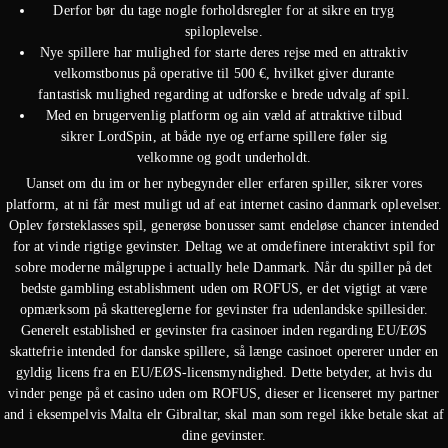
Derfor bør du tage nogle forholdsregler for at sikre en tryg
spiloplevelse.
Nye spillere har mulighed for starte deres rejse med en attraktiv
velkomstbonus på operative til 500 €, hvilket giver durante
fantastisk mulighed regarding at udforske e brede udvalg af spil.
Med en brugervenlig platform og ain væld af attraktive tilbud
sikrer LordSpin, at både nye og erfarne spillere føler sig
velkomne og godt underholdt.
Uanset om du im or her nybegynder eller erfaren spiller, sikrer vores
platform, at ni får mest muligt ud af eat internet casino danmark oplevelser.
Oplev førsteklasses spil, generøse bonusser samt endeløse chancer intended
for at vinde rigtige gevinster. Deltag we at omdefinere interaktivt spil for
sobre moderne målgruppe i actually hele Danmark. Når du spiller på det
bedste gambling establishment uden om ROFUS, er det vigtigt at være
opmærksom på skattereglerne for gevinster fra udenlandske spillesider.
Generelt established er gevinster fra casinoer inden regarding EU/EØS
skattefrie intended for danske spillere, så længe casinoet opererer under en
gyldig licens fra en EU/EØS-licensmyndighed. Dette betyder, at hvis du
vinder penge på et casino uden om ROFUS, dieser er licenseret my partner
and i eksempelvis Malta elr Gibraltar, skal man som regel ikke betale skat af
dine gevinster.