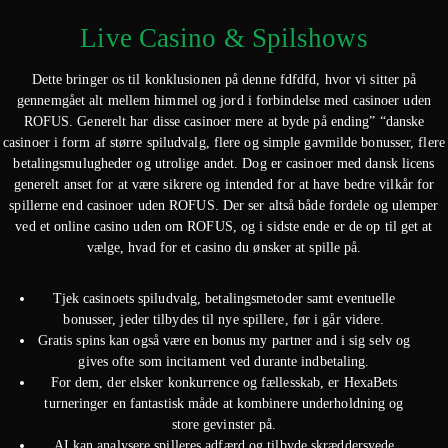
Live Casino & Spilshows
Dette bringer os til konklusionen på denne fdfdfd, hvor vi sitter på
gennemgået alt mellem himmel og jord i forbindelse med casinoer uden
ROFUS. Generelt har disse casinoer mere at byde på ending” “danske
casinoer i form af større spiludvalg, flere og simple gavmilde bonusser, flere
betalingsmulugheder og utrolige andet. Dog er casinoer med dansk licens
generelt anset for at være sikrere og intended for at have bedre vilkår for
spillerne end casinoer uden ROFUS. Der ser altså både fordele og ulemper
ved et online casino uden om ROFUS, og i sidste ende er de op til get at
vælge, hvad for et casino du ønsker at spille på.
Tjek casinoets spiludvalg, betalingsmetoder samt eventuelle
bonusser, jeder tilbydes til nye spillere, før i går videre.
Gratis spins kan også være en bonus my partner and i sig selv og
gives ofte som incitament ved durante indbetaling.
For dem, der elsker konkurrence og fællesskab, er HexaBets
turneringer en fantastisk måde at kombinere underholdning og
store gevinster på.
AI kan analysere spilleres adfærd og tilbyde skræddersyede