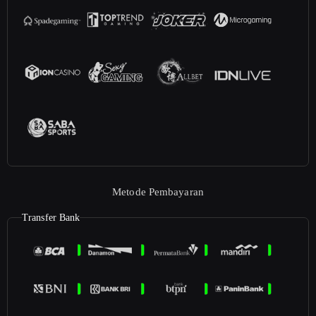
Metode Pembayaran
Transfer Bank