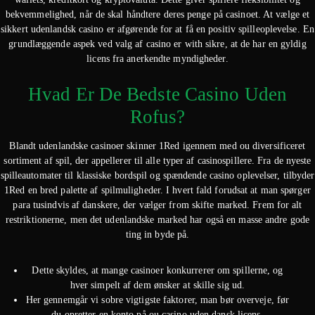
bekvemmelighed, når de skal håndtere deres penge på casinoet. At vælge et
sikkert udenlandsk casino er afgørende for at få en positiv spilleoplevelse. En
grundlæggende aspek ved valg af casino er with sikre, at de har en gyldig
licens fra anerkendte myndigheder.
Hvad Er De Bedste Casino Uden
Rofus?
Blandt udenlandske casinoer skinner 1Red igennem med ou diversificeret
sortiment af spil, der appellerer til alle typer af casinospillere. Fra de nyeste
spilleautomater til klassiske bordspil og spændende casino oplevelser, tilbyder
1Red en bred palette af spilmuligheder. I hvert fald forudsat at man spørger
para tusindvis af danskere, der vælger from skifte marked. Frem for alt
restriktionerne, men det udenlandske marked har også en masse andre gode
ting in byde på.
Dette skyldes, at mange casinoer konkurrerer om spillerne, og
hver simpelt af dem ønsker at skille sig ud.
Her gennemgår vi sobre vigtigste faktorer, man bør overveje, før
du opretter en konto på ou casino uden dansk licens.