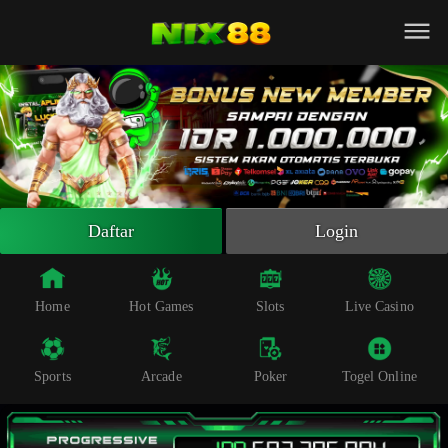
Beranda
Slot Online
Live Casino
Sportsbook
Arcade
Togel Online
Daftar
Login
Poker
Whatsapp
Home
Hot Games
Slots
Live Casino
Telegram
Sports
Arcade
Poker
Togel Online
Livechat