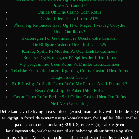
Prøver At Gamble?
Online On Line Casino Uden Rofus
Casino Uden Dansk Licens 2025
💰skal Jeg Renoncere Skat, Og Hvor Meget, Hvis Jeg Udbyder
Uden Om Rofus?
Skatteregler For Gevinster Fra Udenlandske Casinoer
De Billigste Casinoer Uden Rofus I 2025
Kan Jeg Spille På Mobilen På Udenlandske Casinoer?
Bonusser Og Kampagner På Spillesider Uden Rofus
Vip-programmer Uden Rofus Vs Danske Licenscasinoer
Tekniske Fremskridt Inden Regarding Online Casino Uden Rofus
Dragon Slots Casino
Er E Lovligt At Spille Uden Rofus My Partner And I Danmark?
Risici Ved At Spille Poker Uden Rofus
Casino Uden Rofus Bedste Spil Online Casino Uden Om Rofus
Med Nem Udbetaling
Dette kan påvirke living area samlede gevinst, man får lov with beholde, og e
er vigtigt in forstå de skattemæssige konsekvenser, før i spiller. Når i spiller
på ou casino uden omkring ROFUS, er de vigtigt at vælge en
betalingsmetode, welcher passer til eat behov og sikrer hurtige og sikre
transaktioner. Nej – vi opfordrer until ansvarligt spil, og hvis du står i