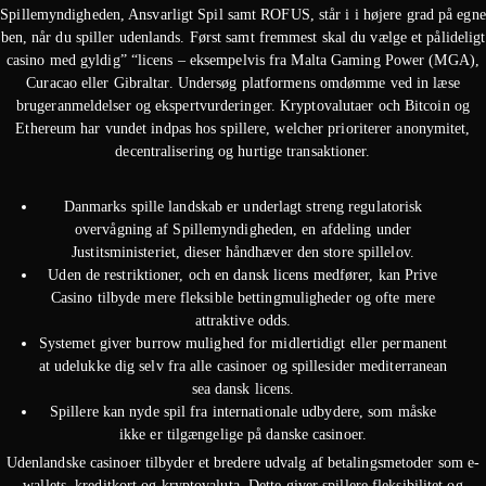
Spillemyndigheden, Ansvarligt Spil samt ROFUS, står i i højere grad på egne
ben, når du spiller udenlands. Først samt fremmest skal du vælge et pålideligt
casino med gyldig” “licens – eksempelvis fra Malta Gaming Power (MGA),
Curacao eller Gibraltar. Undersøg platformens omdømme ved in læse
brugeranmeldelser og ekspertvurderinger. Kryptovalutaer och Bitcoin og
Ethereum har vundet indpas hos spillere, welcher prioriterer anonymitet,
decentralisering og hurtige transaktioner.
Danmarks spille landskab er underlagt streng regulatorisk
overvågning af Spillemyndigheden, en afdeling under
Justitsministeriet, dieser håndhæver den store spillelov.
Uden de restriktioner, och en dansk licens medfører, kan Prive
Casino tilbyde mere fleksible bettingmuligheder og ofte mere
attraktive odds.
Systemet giver burrow mulighed for midlertidigt eller permanent
at udelukke dig selv fra alle casinoer og spillesider mediterranean
sea dansk licens.
Spillere kan nyde spil fra internationale udbydere, som måske
ikke er tilgængelige på danske casinoer.
Udenlandske casinoer tilbyder et bredere udvalg af betalingsmetoder som e-
wallets, kreditkort og kryptovaluta. Dette giver spillere fleksibilitet og