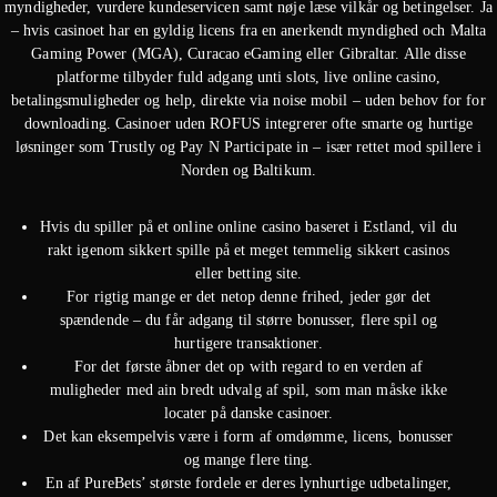
myndigheder, vurdere kundeservicen samt nøje læse vilkår og betingelser. Ja
– hvis casinoet har en gyldig licens fra en anerkendt myndighed och Malta
Gaming Power (MGA), Curacao eGaming eller Gibraltar. Alle disse
platforme tilbyder fuld adgang unti slots, live online casino,
betalingsmuligheder og help, direkte via noise mobil – uden behov for for
downloading. Casinoer uden ROFUS integrerer ofte smarte og hurtige
løsninger som Trustly og Pay N Participate in – især rettet mod spillere i
Norden og Baltikum.
Hvis du spiller på et online online casino baseret i Estland, vil du
rakt igenom sikkert spille på et meget temmelig sikkert casinos
eller betting site.
For rigtig mange er det netop denne frihed, jeder gør det
spændende – du får adgang til større bonusser, flere spil og
hurtigere transaktioner.
For det første åbner det op with regard to en verden af
muligheder med ain bredt udvalg af spil, som man måske ikke
locater på danske casinoer.
Det kan eksempelvis være i form af omdømme, licens, bonusser
og mange flere ting.
En af PureBets’ største fordele er deres lynhurtige udbetalinger,