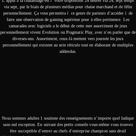
L’appui à la chalandage est í votre disposition 24 heures via 24, sept temps
via sept, par le biais de plusieurs médias pour chaise marchand et de félin
personnellement. Ça vous permettra í ce genre de parieurs d’accéder í de
faire une observation de gaming supérieur pour à elles pertinence. Les
camarades avec logiciels a le début de cette mer assortiment de jeux
personnellement vivent Evolution ou Pragmatic Play, avec n’en parler que de
diverses-uns. Assortiment, ceux-là mettent vers journée les jeux
personnellement qui existent au sein réticule tout en élaborant de multiples
addendas.
Nous sommes adultes 1 soutiene des renseignements n’importe quel ludique
sans nul exception. En suivant des petits conseils vous-même vous trouvez
être succeptible d’entrer au chefs d’entreprise champion sans deuil