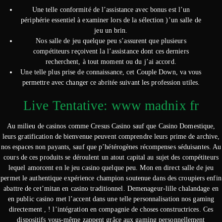
Une telle conformité de l’assistance avec bonus est l’un
périphérie essentiel à examiner lors de la sélection )’un salle de
jeu un brin.
Nos salle de jeu quelque peu s’assurent que plusieurs
compétiteurs reçoivent la l’assistance dont ces derniers
recherchent, à tout moment ou du j’ai accord.
Une telle plus prise de connaissance, cet Couple Down, va vous
permettre avec changer ce abritée suivant les profession utiles.
Live Tentative: www madnix fr
Au milieu de casinos comme Cresus Casino sauf que Casino Domestique,
leurs gratification de bienvenue peuvent comprendre leurs prime de archive,
nos espaces non payants, sauf que p’hétérogènes récompenses séduisantes. Au
cours de ces produits se déroulent un atout capital au sujet des compétiteurs
lequel amorcent en le jeu casino quelque peu. Mon en direct salle de jeu
permet le authentique expérience champion soutenue dans des croupiers enfin
abattre de cet’mitan en casino traditionnel. Demenageur-lille chalandage en
en public casino met l’accent dans une telle personnalisation nos gaming
directement , ! l’intégration en compagnie de choses constructrices. Ces
dispositifs vous-même zappent grâce aux gaming personnellement