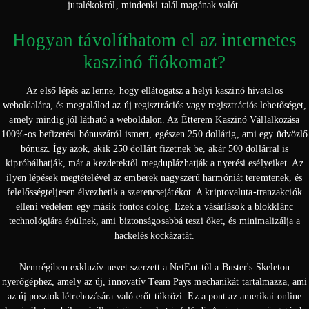
jutalékokról, mindenki talál magának valót.
Hogyan távolíthatom el az internetes
kaszinó fiókomat?
Az első lépés az lenne, hogy ellátogatsz a helyi kaszinó hivatalos
weboldalára, és megtalálod az új regisztrációs vagy regisztrációs lehetőséget,
amely mindig jól látható a weboldalon. Az Étterem Kaszinó Vállalkozása
100%-os befizetési bónuszáról ismert, egészen 250 dollárig, ami egy üdvözlő
bónusz. Így azok, akik 250 dollárt fizetnek be, akár 500 dollárral is
kipróbálhatják, már a kezdetektől megduplázhatják a nyerési esélyeiket. Az
ilyen lépések megtételével az emberek nagyszerű harmóniát teremtenek, és
felelősségteljesen élvezhetik a szerencsejátékot. A kriptovaluta-tranzakciók
elleni védelem egy másik fontos dolog. Ezek a vásárlások a blokklánc
technológiára épülnek, ami biztonságosabbá teszi őket, és minimalizálja a
hackelés kockázatát.
Nemrégiben exkluzív nevet szerzett a NetEnt-től a Buster's Skeleton
nyerőgéphez, amely az új, innovatív Team Pays mechanikát tartalmazza, ami
az új posztok létrehozására való erőt tükrözi. Ez a pont az amerikai online