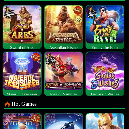
Sword of Ares
Asgardian Rising
Empty the Bank
Majestic Treasures
Rise of Samurai
Genie's 3 Wishes
Hot Games