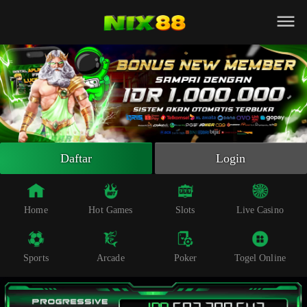
Beranda
Slot Online
Live Casino
Sportsbook
Arcade
Togel Online
Daftar
Login
Poker
Whatsapp
Home
Hot Games
Slots
Live Casino
Telegram
Sports
Arcade
Poker
Togel Online
Livechat