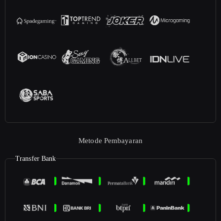
Metode Pembayaran
Transfer Bank