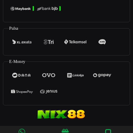
Pulsa
E-Money
©2025
Nix88
. All rights reserved | 18+