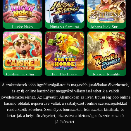
Lucky Neko
Ninja vs Samurai
Athena luck Spread
Caishen luck Spread
For The Horde
Rooster Rumble
A szakemberek jobb ügyfélszolgálatot és magasabb jutalékokat élvezhetnek,
és az új online kaszinókat meggyőző választássá tehetik a valódi
jövedelemszerzéshez. Az Egyesült Államokban az ilyen típusú legjobb online
kaszinó oldalak népszerűvé váltak a szabályozott online szerencsejátékkal
rendelkezők körében.
Személyes bónuszokat, bónuszokat kínálnak, és
betartják a helyi törvényeket, biztosítva a biztonságos és szórakoztató
játékérzetet.