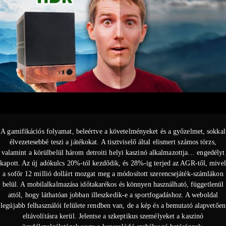
A gamifikációs folyamat, beleértve a követelményeket és a győzelmet, sokkal
élvezetesebbé teszi a játékokat. A tisztviselő által elismert számos törzs,
valamint a körülbelül három detroiti helyi kaszinó alkalmazottja… engedélyt
kapott. Az új adókulcs 20%-tól kezdődik, és 28%-ig terjed az AGR-től, mivel
a sofőr 12 millió dollárt mozgat meg a módosított szerencsejáték-számlákon
belül. A mobilalkalmazása időtakarékos és könnyen használható, függetlenül
attól, hogy láthatóan jobban illeszkedik-e a sportfogadáshoz. A weboldal
legújabb felhasználói felülete rendben van, de a kép és a bemutató alapvetően
eltávolításra kerül. Jelentse a szkeptikus személyeket a kaszinó