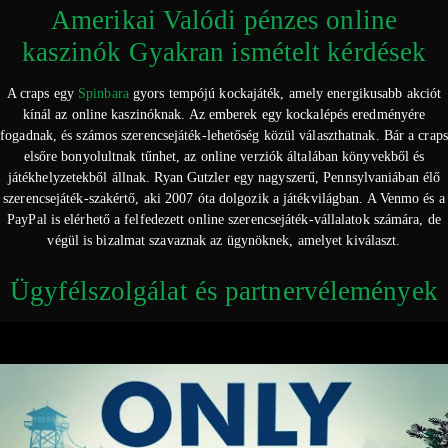
Amerikai Valódi pénzes online
kaszinók Gyakran ismételt kérdések
A craps egy
Spinbara
gyors tempójú kockajáték, amely energikusabb akciót
kínál az online kaszinóknak. Az emberek egy kockalépés eredményére
fogadnak, és számos szerencsejáték-lehetőség közül választhatnak. Bár a craps
elsőre bonyolultnak tűnhet, az online verziók általában könyvekből és
játékhelyzetekből állnak. Ryan Gutzler egy nagyszerű, Pennsylvaniában élő
szerencsejáték-szakértő, aki 2007 óta dolgozik a játékvilágban. A Venmo és a
PayPal is elérhető a felfedezett online szerencsejáték-vállalatok számára, de
végül is bizalmat szavaznak az ügynöknek, amelyet kiválaszt.
Ügyfélszolgálat és partnervélemények