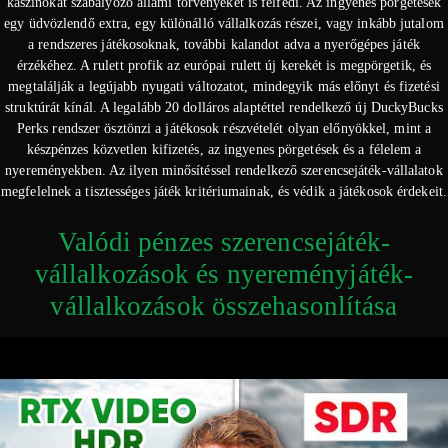
kaszinókat szabályozó állami törvényeket is felfedi. Az ingyenes pörgetések
egy üdvözlendő extra, egy különálló vállalkozás részei, vagy inkább jutalom
a rendszeres játékosoknak, további kalandot adva a nyerőgépes játék
érzékéhez. A rulett profik az európai rulett új kerekét is megpörgetik, és
megtalálják a legújabb nyugati változatot, mindegyik más előnyt és fizetési
struktúrát kínál. A legalább 20 dolláros alaptéttel rendelkező új DuckyBucks
Perks rendszer ösztönzi a játékosok részvételét olyan előnyökkel, mint a
készpénzes közvetlen kifizetés, az ingyenes pörgetések és a félelem a
nyereményekben. Az ilyen minősítéssel rendelkező szerencsejáték-vállalatok
megfelelnek a tisztességes játék kritériumainak, és védik a játékosok érdekeit.
Valódi pénzes szerencsejáték-
vállalkozások és nyereményjáték-
vállalkozások összehasonlítása