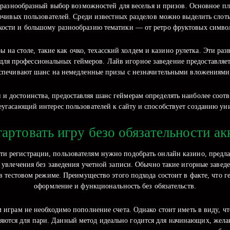
м разнообразный выбор возможностей для веселья и призов. Основное п
рчивых пользователей. Среди известных разделов можно выделить слоты
гкости и большому разнообразию тематики — от ретро фруктовых симв
ы на столе, такие как очко, техасский холдем и казино рулетка. Эти раз
для профессиональных геймеров. Лайв игорное заведение предоставляет 
спечивают шанс на немедленные призы с незначительными вложениями, ч
ти и достоинства, предоставляя шанс геймерам определять наиболее соо
асающий интерес пользователей к сайту и способствует созданию уни
тартовать игру безо обязательности ак
сти регистрации, пользователям нужно подобрать онлайн казино, пре
увлечения без заведения учетной записи. Обычно такие игорные завед
в тестовом режиме. Преимущество этого подхода состоит в факте, что 
оформление и функциональность без обязательств.
 играм не необходимо пополнение счета. Однако стоит иметь в виду, чт
яются для пари. Данный метод идеально годится для начинающих, жела