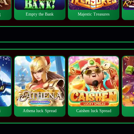
g
Empty the Bank
Majestic Treasures
i
Athena luck Spread
Caishen luck Spread