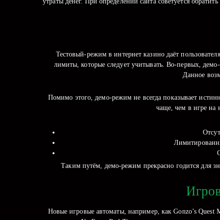
утраты денег. При определении сайта советуется обратит
Тестовый-режим в интернет казино даёт пользователя
лимиты, которые следует учитывать. Во-первых, демо-
Данное возм
Помимо этого, демо-режим не всегда показывает истинн
чаще, чем в игре на
Отсут
Лимитированны
Таким путём, демо-режим прекрасно годится для зн
Игров
Новые игровые автоматы, например, как Gonzo’s Quest