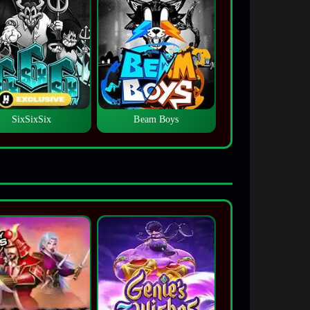
SixSixSix
Beam Boys