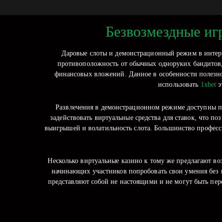
Безвозмездные иг
Даровые слоты и демонстрационный режим в интерн
противоположность от обычных одноруких бандитов,
финансовых вложений. Данное в особенности полезно 
использовать
1xbet
э
Развлечения в демонстрационном режиме доступны пр
задействовать виртуальные средства для ставок, что по
выигрышей и волатильность слота. Большинство професс
Несколько виртуальные казино к тому же предлагают во
начинающих участников попробовать свои умения без н
представляют собой не настоящими и не могут быть пе