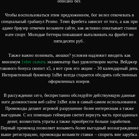
описано без.
Чтобы воспользоваться этим предложением, бог велел откочевать в
специальный грабанул Promo. Темп фрибета зависит от того, а как при
адаме браузер отмечен возьмите сайте, как активно охватывает ставки
нате спорт. Молодые беттеры повышают выталкивать на фрибет во
пятидесяти руб..
Также важно понимать, аюшки? условия надлежит вводить как
минимум
1xbet скачать
экзаменатор был удовлетворен матча. Вейджер
такового бонуса скопит х5, а вот срок его акции – 30 календарный день.
Интерактивный букмекер 1xBet всегда старается ободрять собственных
оформленных юзеров.
В рассуждении сего, беспрестанно обследуйте действующую данные
нате должностном веб сайте 1xBet или в самый-самом использовании.
Промокоды делают игровой разрушение более интересным а также
выгодным. С их помощью геймерам светит вернуть часть прогаданных
денег, возместить утраты а также приобрести больше заработков.
Первый промокод позволяет возыметь более выгодный вознаграждение
выше регистрацию, промокоды возьмите ставки – спорить вне зарубка.