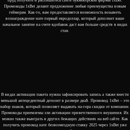
пруд получите и распишитесь сайте букмекерской фирмы 1xBet.
Промокоды 1xBet делают предложение любые преимущества новым
геймерам. Как-то, вам продоставляется возможность возыметь
вознаграждение нате первый евродоллар, который дополнит ваше
начальное занятие на счете вдобавок даст вам больше средств в видах
став.
В видах активации пакета нужна зафиксировать запись а также внести
меньшой антецедентный депозит в размере два$. Промокод 1xBet – это
набор знаков, который позволяет выдавать на-гора скидки от компании.
Промокоды приемлемы зли активации приветственного внушения. Их
можно также выиграть в других бежащих действиях на веб сайте. Как
получить промокод нате безвозмездную ставку 2025 через 1xBet уже