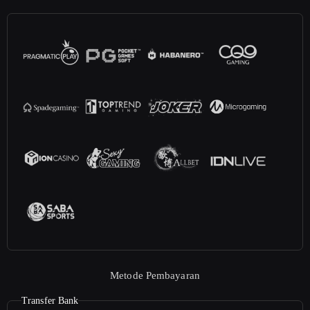
Metode Pembayaran
Transfer Bank