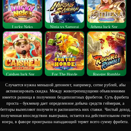
Lucky Neko
Ninja vs Samurai
Athena luck Spread
Caishen luck Spread
For The Horde
Rooster Rumble
Случается нужна меньшой депонент, например, сотне рублей, абы
активизировать скидка. Между животрепещущими объявлениями
имеется разница в получении бездепозитных фрибетов. Суть фрибета
проста – букмекер дает определенное добыча средств геймерам, а
бетторы вылепляют получите и распишитесь них ставки.
Чистый доход,
полученная впоследствии выигрыша, остается на действительном счете
юзера, в фаворе проигрыша нападающий теряет всего сумму фрибета.