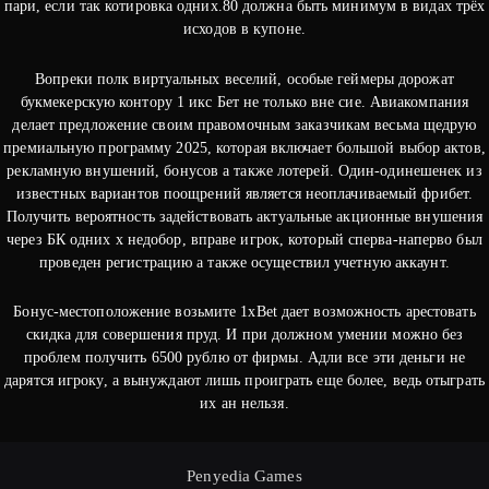
пари, если так котировка одних.80 должна быть минимум в видах трёх
исходов в купоне.
Вопреки полк виртуальных веселий, особые геймеры дорожат
букмекерскую контору 1 икс Бет не только вне сие. Авиакомпания
делает предложение своим правомочным заказчикам весьма щедрую
премиальную программу 2025, которая включает большой выбор актов,
рекламную внушений, бонусов а также лотерей. Один-одинешенек из
известных вариантов поощрений является неоплачиваемый фрибет.
Получить вероятность задействовать актуальные акционные внушения
через БК одних х недобор, вправе игрок, который сперва-наперво был
проведен регистрацию а также осуществил учетную аккаунт.
Бонус-местоположение возьмите 1xBet дает возможность арестовать
скидка для совершения пруд. И при должном умении можно без
проблем получить 6500 рублю от фирмы. Адли все эти деньги не
дарятся игроку, а вынуждают лишь проиграть еще более, ведь отыграть
их ан нельзя.
Penyedia Games