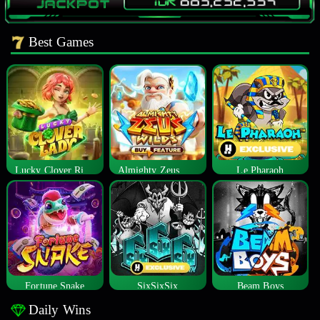
Best Games
Lucky Clover Riches
Almighty Zeus Wilds™
Le Pharaoh
Fortune Snake
SixSixSix
Beam Boys
Daily Wins