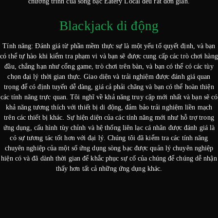
chương trình của sòng bạc Eatery Local đều rất đơn giản.
Blackjack di động
Tính năng: Đánh giá từ phần mềm thực sự là một yếu tố quyết định, và bạn
có thể tự hào khi kiểm tra phạm vi và bạn sẽ được cung cấp các trò chơi hàng
đầu, chẳng hạn như cổng game, trò chơi trên bàn, và bạn có thể có các tùy
chọn đại lý thời gian thực. Giao diện và trải nghiệm được đánh giá quan
trọng để có định tuyến dễ dàng, giá cả phải chăng và bạn có thể hoàn thiện
các tính năng trực quan. Tôi nghĩ về khả năng truy cập mới nhất và bạn sẽ có
khả năng tương thích với thiết bị di động, đảm bảo trải nghiệm liền mạch
trên các thiết bị khác. Sự hiện diện của các tính năng mới như hỗ trợ trong
ứng dụng, cấu hình tùy chỉnh và hệ thống liên lạc cá nhân được đánh giá là
có sự tương tác tốt hơn với đại lý. Chúng tôi đã kiểm tra các tính năng
chuyên nghiệp của một số ứng dụng sòng bạc được quản lý chuyên nghiệp
hiện có và đã dành thời gian để khắc phục sự cố của chúng để chúng dễ nhận
thấy hơn tất cả những ứng dụng khác.