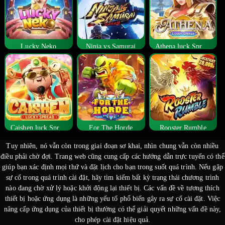
Lucky Neko
Ninja vs Samurai
Athena luck Spread
Caishen luck Spread
For The Horde
Rooster Rumble
Tuy nhiên, nó vẫn còn trong giai đoạn sơ khai, nhìn chung vẫn còn nhiều
điều phải chờ đợi. Trang web cũng cung cấp các hướng dẫn trực tuyến có thể
giúp bạn xác định mọi thứ và đặt lịch cho bạn trong suốt quá trình. Nếu gặp
sự cố trong quá trình cài đặt, hãy tìm kiếm bất kỳ trạng thái chương trình
nào đang chờ xử lý hoặc khởi động lại thiết bị. Các vấn đề về tương thích
thiết bị hoặc ứng dụng là những yếu tố phổ biến gây ra sự cố cài đặt.
Việc
nâng cấp ứng dụng của thiết bị thường có thể giải quyết những vấn đề này,
cho phép cài đặt hiệu quả.