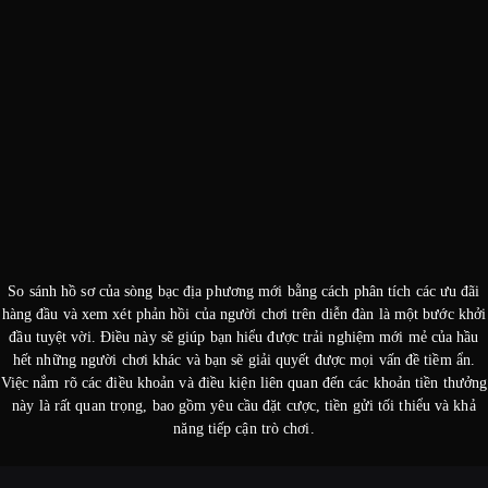
So sánh hồ sơ của sòng bạc địa phương mới bằng cách phân tích các ưu đãi
hàng đầu và xem xét phản hồi của người chơi trên diễn đàn là một bước khởi
đầu tuyệt vời. Điều này sẽ giúp bạn hiểu được trải nghiệm mới mẻ của hầu
hết những người chơi khác và bạn sẽ giải quyết được mọi vấn đề tiềm ẩn.
Việc nắm rõ các điều khoản và điều kiện liên quan đến các khoản tiền thưởng
này là rất quan trọng, bao gồm yêu cầu đặt cược, tiền gửi tối thiểu và khả
năng tiếp cận trò chơi.