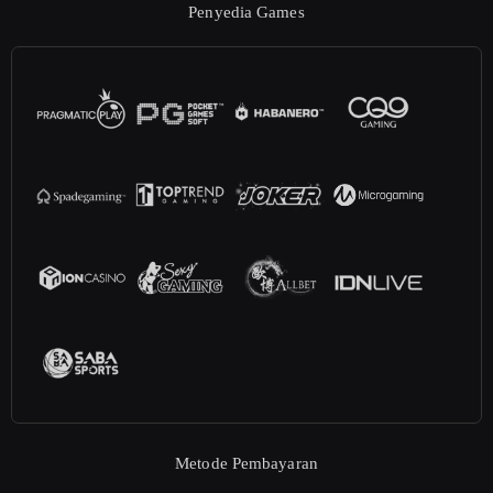
Penyedia Games
Metode Pembayaran