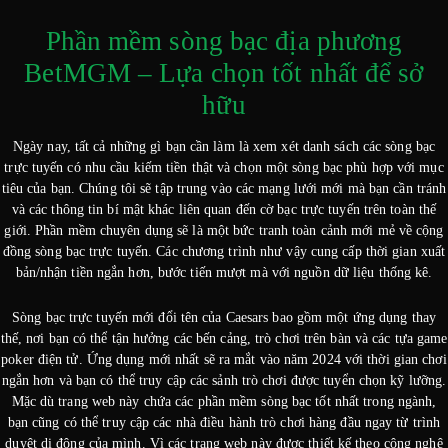
Phần mềm sòng bạc địa phương
BetMGM – Lựa chọn tốt nhất để sở
hữu
Ngày nay, tất cả những gì bạn cần làm là xem xét danh sách các sòng bạc
trực tuyến có nhu cầu kiếm tiền thật và chọn một sòng bạc phù hợp với mục
tiêu của bạn. Chúng tôi sẽ tập trung vào các mạng lưới mới mà bạn cần tránh
và các thông tin bí mật khác liên quan đến cờ bạc trực tuyến trên toàn thế
giới. Phần mềm chuyên dụng sẽ là một bức tranh toàn cảnh mới mẻ về cộng
đồng sòng bạc trực tuyến. Các chương trình như vậy cung cấp thời gian xuất
bản/nhận tiền ngắn hơn, bước tiến mượt mà với nguồn dữ liệu thống kê.
Sòng bạc trực tuyến mới đổi tên của Caesars bao gồm một ứng dụng thay
thế, nơi bạn có thể tận hưởng các bến cảng, trò chơi trên bàn và các tựa game
poker điện tử. Ứng dụng mới nhất sẽ ra mắt vào năm 2024 với thời gian chơi
ngắn hơn và bạn có thể truy cập các sảnh trò chơi được tuyển chọn kỹ lưỡng.
Mặc dù trang web này chứa các phần mềm sòng bạc tốt nhất trong ngành,
bạn cũng có thể truy cập các nhà điều hành trò chơi hàng đầu ngay từ trình
duyệt di động của mình. Vì các trang web này được thiết kế theo công nghệ