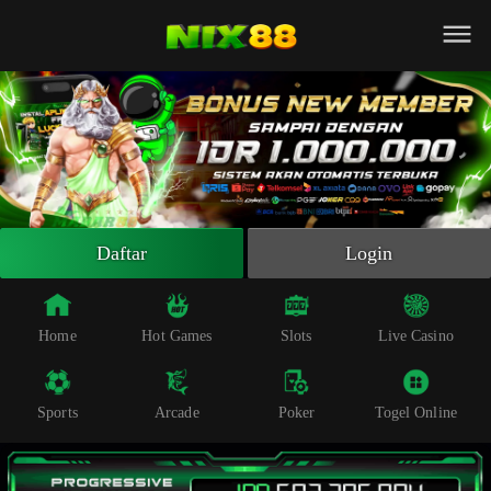
Beranda
Slot Online
Live Casino
Sportsbook
Arcade
Togel Online
Daftar
Login
Poker
Whatsapp
Home
Hot Games
Slots
Live Casino
Telegram
Sports
Arcade
Poker
Togel Online
Livechat