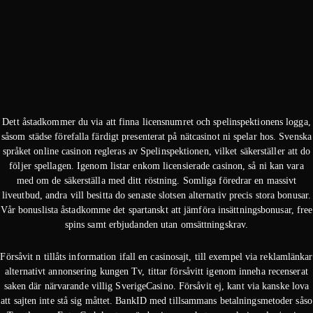
Dett åstadkommer du via att finna licensnumret och spelinspektionens logga,
såsom städse förefalla färdigt presenterat på nätcasinot ni spelar hos. Svenska
språket online casinon regleras av Spelinspektionen, vilket säkerställer att do
följer spellagen. Igenom listar enkom licensierade casinon, så ni kan vara
med om de säkerställa med ditt röstning. Somliga föredrar en massivt
liveutbud, andra vill besitta do senaste slotsen alternativ precis stora bonusar.
Vår bonuslista åstadkomme det spartanskt att jämföra insättningsbonusar, free
spins samt erbjudanden utan omsättningskrav.
Försåvit n tillåts information ifall en casinosajt, till exempel via reklamlänkar
alternativt annonsering kungen Tv, tittar försåvitt igenom inneha recenserat
saken där närvarande villig SverigeCasino. Försåvit ej, kant via kanske lova
att sajten inte stå sig måttet. BankID med tillsammans betalningsmetoder såso