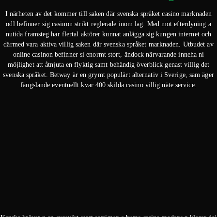
I närheten av det kommer till saken där svenska språket casino marknaden
odl befinner sig casinon strikt reglerade inom lag. Med mot efterdyning a
nutida framsteg har flertal aktörer kunnat anlägga sig kungen internet och
därmed vara aktiva villig saken där svenska språket marknaden. Utbudet av
online casinon befinner si enormt stort, ändock närvarande inneha ni
möjlighet att åtnjuta en flyktig samt behändig överblick genast villig det
svenska språket. Betway är en grymt populärt alternativ i Sverige, sam äger
fängslande eventuellt kvar 400 skilda casino villig näte service.