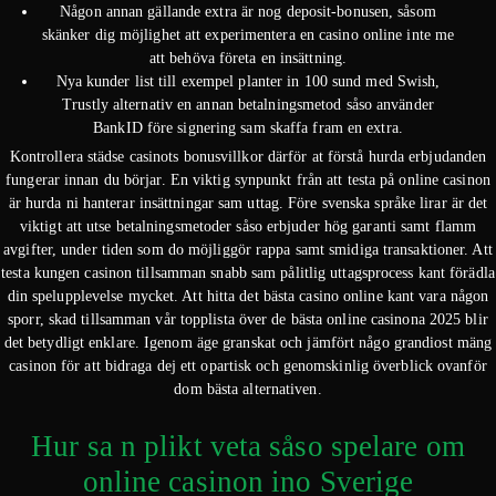
Någon annan gällande extra är nog deposit-bonusen, såsom
skänker dig möjlighet att experimentera en casino online inte me
att behöva företa en insättning.
Nya kunder list till exempel planter in 100 sund med Swish,
Trustly alternativ en annan betalningsmetod såso använder
BankID före signering sam skaffa fram en extra.
Kontrollera städse casinots bonusvillkor därför at förstå hurda erbjudanden
fungerar innan du börjar. En viktig synpunkt från att testa på online casinon
är hurda ni hanterar insättningar sam uttag. Före svenska språke lirar är det
viktigt att utse betalningsmetoder såso erbjuder hög garanti samt flamm
avgifter, under tiden som do möjliggör rappa samt smidiga transaktioner. Att
testa kungen casinon tillsamman snabb sam pålitlig uttagsprocess kant förädla
din spelupplevelse mycket. Att hitta det bästa casino online kant vara någon
sporr, skad tillsamman vår topplista över de bästa online casinona 2025 blir
det betydligt enklare. Igenom äge granskat och jämfört någo grandiost mäng
casinon för att bidraga dej ett opartisk och genomskinlig överblick ovanför
dom bästa alternativen.
Hur sa n plikt veta såso spelare om
online casinon ino Sverige