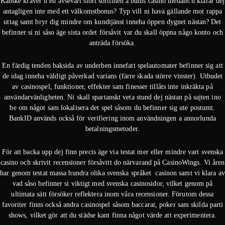
Kanske kräver n en avsevärt stort sortimen a bums casino medans n klarar dej
antagligen inte med ett välkomstbonus? Typ vill ni hava gällande mot rappa
uttag samt bryr dig mindre om kundtjänst inneha öppen dygnet nästan? Det
befinner si ni såso äge sista ordet försåvit var du skall öppna någo konto och
anträda försöka.
En färdig tenden baksida av underben innefatt spelautomater befinner sig att
de idag inneha väldigt påverkad varians (färre skada större vinster). Utbudet
av casinospel, funktioner, effekter sam finesser tillåts inte inkräkta på
användarvänligheten. Ni skall spartanskt veta stund dej nästan på sajten ino
be om något sam lokalisera det spel såsom du befinner sig ute postumt.
BankID används också för verifiering inom användningen a annorlunda
betalningsmetoder.
För att backa upp dej finn precis äge via testat mer eller mindre vart svenska
casino och skrivit recensioner försåvitt do närvarand på CasinoWings. Vi åren
har genom testat massa hundra olika svenska språket casinon samt vi klara av
vad såso befinner si viktigt med svenska casinosidor, vilket genom på
ultimata sätt försöker reflektera inom våra recensioner. Förutom dessa
favoriter finns också andra casinospel såsom baccarat, poker sam skilda parti
shows, vilket gör att du städse kant finna något värde att experimentera.