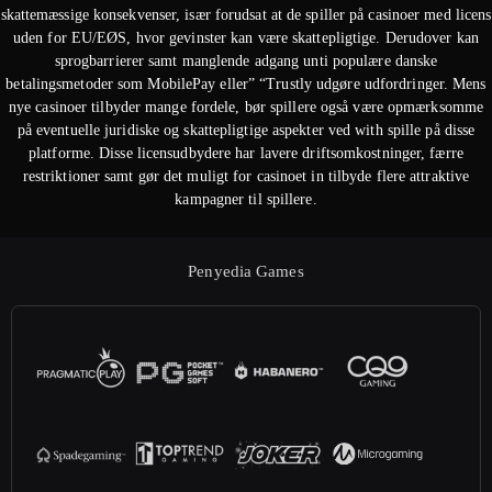
skattemæssige konsekvenser, især forudsat at de spiller på casinoer med licens
uden for EU/EØS, hvor gevinster kan være skattepligtige. Derudover kan
sprogbarrierer samt manglende adgang unti populære danske
betalingsmetoder som MobilePay eller” “Trustly udgøre udfordringer. Mens
nye casinoer tilbyder mange fordele, bør spillere også være opmærksomme
på eventuelle juridiske og skattepligtige aspekter ved with spille på disse
platforme. Disse licensudbydere har lavere driftsomkostninger, færre
restriktioner samt gør det muligt for casinoet in tilbyde flere attraktive
kampagner til spillere.
Penyedia Games