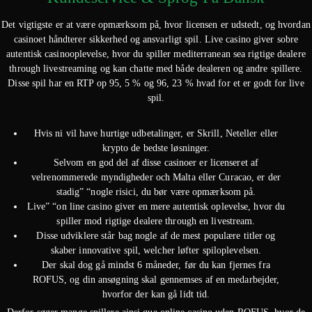
Det vigtigste er at være opmærksom på, hvor licensen er udstedt, og hvordan
casinoet håndterer sikkerhed og ansvarligt spil. Live casino giver sobre
autentisk casinooplevelse, hvor du spiller mediterranean sea rigtige dealere
through livestreaming og kan chatte med både dealeren og andre spillere.
Disse spil har en RTP op 95, 5 % og 96, 23 % hvad for et er godt for live
spil.
Hvis ni vil have hurtige udbetalinger, er Skrill, Neteller eller
krypto de bedste løsninger.
Selvom en god del af disse casinoer er licenseret af
velrenommerede myndigheder och Malta eller Curacao, er der
stadig” “nogle risici, du bør være opmærksom på.
Live” “on line casino giver en mere autentisk oplevelse, hvor du
spiller mod rigtige dealere through en livestream.
Disse udviklere står bag nogle af de mest populære titler og
skaber innovative spil, welcher løfter spiloplevelsen.
Der skal dog gå mindst 6 måneder, før du kan fjernes fra
ROFUS, og din ansøgning skal gennemses af en medarbejder,
hvorfor der kan gå lidt tid.