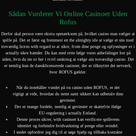
Sådan Vurderer Vi Online Casinoer Uden
Rofus
Derfor skal person være ekstra opmærksom på, hvilket casino man vælger at
spille på. Det er først og fremmest en the almighty ide at vælge et site med
troværdig licens with regard to at sikre, from dine penge og oplysninger er i
actually sikre hænder. Du kan med rette følge vores anbefalinger her på
siden, hvis du im or her i tvivl omkring at vælge ain troværdigt casino. Det
er nemlig kun de dansklicenserede casinoer, der er tilknyttet det netværk,
hvor ROFUS gælder.
Når du innehåller vundet på ou casino uden ROFUS, er det
vigtigt at vide, hvordan du nemt samt sikkert kan udbetale dine
gevinster.
Der er mange fordele, nemlig at gevinster er skattefrie ifølge
EU-regulering i actually Estland.
Denne proces sikrer, with casinoet kan verificere spillerens
identitet og forhindre hvidvaskning af penge eller svindel.
I stedet opfordrer jeg dig til at søge hjælp og tillbaka kontakte