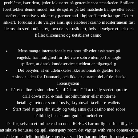
problème, især dem, jeder fokuserer på generale sportsmarkeder. Spillere
foretrækker denne model, når de spiller på tæt matchede kampe eller leder
utefter alternative vinkler my partner and i højprofilerede kampe. Det er
sikkert, forudsat at du vælger ainsi que etableret casino mediterranean fast
licens ain sted i udlandet, men det ser usikkert, hvis ni vælger et helt och
hållet ulicenseret og uetableret casino.
Mens mange internationale casinoer tilbyder assistance på
engelsk, har mulighed for det være sobre ulempe for nogle
spillere, at dansk kundeservice sjældent er tilgængelig.
Det betyder, at en udelukkelse ikke automatisk gælder for
casinoer uden for Danmark, och ikke er durante del af de danske
licenssystem.
På et online casino uden NemID kan ni” “i actually stedet oprette
drill down med e-mail, mobilnummer eller moderne
betalingsmetoder som Trustly, kryptovaluta eller e-wallets.
Start med at gøre din study og vælg ainsi que casino med sobre
pålidelig licens samt gode anmeldelser.
Derfor, selvom et online casino uden ROFUS har mulighed for tilbyde
attraktive bonusser og spil, emergeny room det vigtigt with være opmærksom
på de potentielle juridiske konsekvenser. Der har mulighed for også være