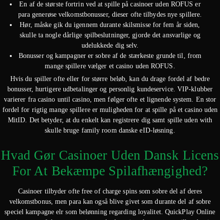
En af de største fortrin ved at spille på casinoer uden ROFUS er
para generøse velkomstbonusser, dieser ofte tilbydes nye spillere.
Hør, måske gik du igennem durante skilsmisse for fem år siden,
skulle ta nogle dårlige spilbeslutninger, gjorde det ansvarlige og
udelukkede dig selv.
Bonusser og kampagner er sobre af de stærkeste grunde til, from
mange spillere vælger et casino uden ROFUS.
Hvis du spiller ofte eller for større beløb, kan du drage fordel af bedre
bonusser, hurtigere udbetalinger og personlig kundeservice. VIP-klubber
varierer fra casino until casino, men følger ofte et lignende system. En stor
fordel for rigtig mange spillere er muligheden for at spille på et casino uden
MitID. Det betyder, at du enkelt kan registrere dig samt spille uden with
skulle bruge family room danske eID-løsning.
Hvad Gør Casinoer Uden Dansk Licens
For At Bekæmpe Spilafhængighed?
Casinoer tilbyder ofte free of charge spins som sobre del af deres
velkomstbonus, men para kan også blive givet som durante del af sobre
speciel kampagne elr som belønning regarding loyalitet. QuickPlay Online