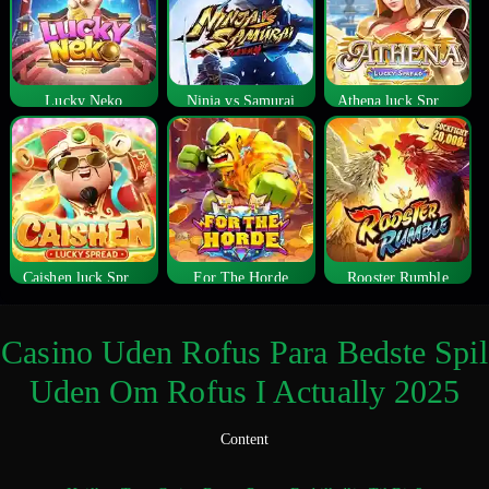
Lucky Neko
Ninja vs Samurai
Athena luck Spread
Caishen luck Spread
For The Horde
Rooster Rumble
Casino Uden Rofus Para Bedste Spil
Uden Om Rofus I Actually 2025
Content