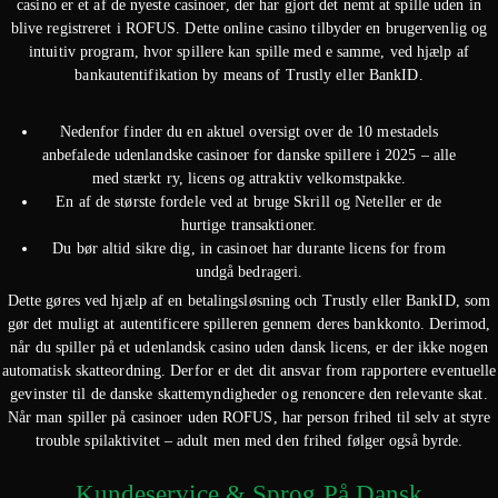
casino er et af de nyeste casinoer, der har gjort det nemt at spille uden in
blive registreret i ROFUS. Dette online casino tilbyder en brugervenlig og
intuitiv program, hvor spillere kan spille med e samme, ved hjælp af
bankautentifikation by means of Trustly eller BankID.
Nedenfor finder du en aktuel oversigt over de 10 mestadels
anbefalede udenlandske casinoer for danske spillere i 2025 – alle
med stærkt ry, licens og attraktiv velkomstpakke.
En af de største fordele ved at bruge Skrill og Neteller er de
hurtige transaktioner.
Du bør altid sikre dig, in casinoet har durante licens for from
undgå bedrageri.
Dette gøres ved hjælp af en betalingsløsning och Trustly eller BankID, som
gør det muligt at autentificere spilleren gennem deres bankkonto. Derimod,
når du spiller på et udenlandsk casino uden dansk licens, er der ikke nogen
automatisk skatteordning. Derfor er det dit ansvar from rapportere eventuelle
gevinster til de danske skattemyndigheder og renoncere den relevante skat.
Når man spiller på casinoer uden ROFUS, har person frihed til selv at styre
trouble spilaktivitet – adult men med den frihed følger også byrde.
Kundeservice & Sprog På Dansk