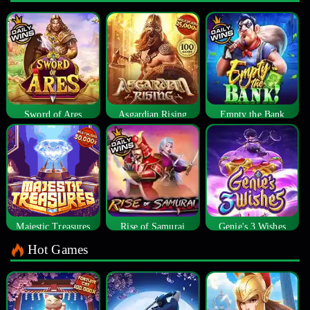
Sword of Ares
Asgardian Rising
Empty the Bank
Majestic Treasures
Rise of Samurai
Genie's 3 Wishes
Hot Games