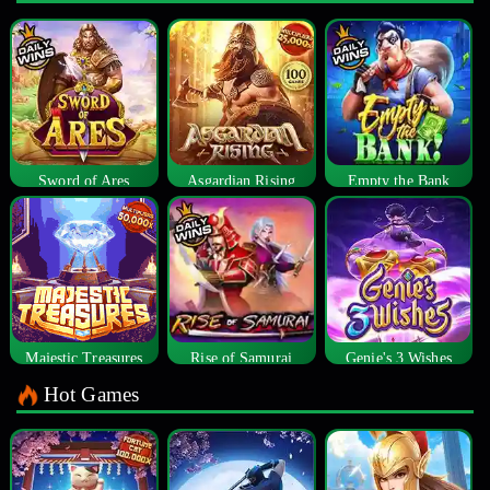
Sword of Ares
Asgardian Rising
Empty the Bank
Majestic Treasures
Rise of Samurai
Genie's 3 Wishes
Hot Games