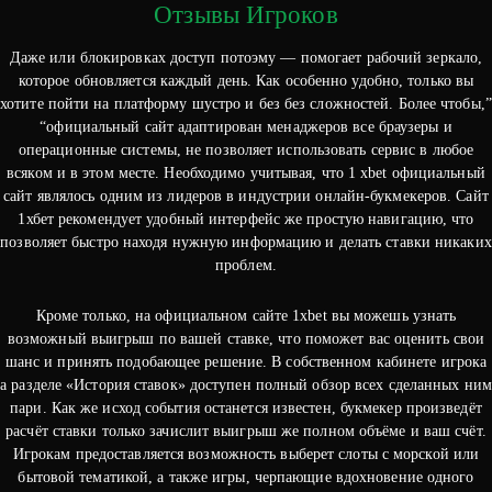
Отзывы Игроков
Даже или блокировках доступ потоэму — помогает рабочий зеркало,
которое обновляется каждый день. Как особенно удобно, только вы
хотите пойти на платформу шустро и без без сложностей. Более чтобы,”
“официальный сайт адаптирован менаджеров все браузеры и
операционные системы, не позволяет использовать сервис в любое
всяком и в этом месте. Необходимо учитывая, что 1 xbet официальный
сайт являлось одним из лидеров в индустрии онлайн-букмекеров. Сайт
1хбет рекомендует удобный интерфейс же простую навигацию, что
позволяет быстро находя нужную информацию и делать ставки никаких
проблем.
Кроме только, на официальном сайте 1xbet вы можешь узнать
возможный выигрыш по вашей ставке, что поможет вас оценить свои
шанс и принять подобающее решение. В собственном кабинете игрока
а разделе «История ставок» доступен полный обзор всех сделанных ним
пари. Как же исход события останется известен, букмекер произведёт
расчёт ставки только зачислит выигрыш же полном объёме и ваш счёт.
Игрокам предоставляется возможность выберет слоты с морской или
бытовой тематикой, а также игры, черпающие вдохновение одного