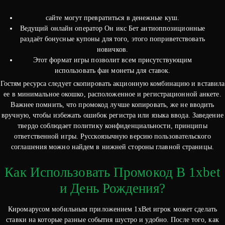
сайте могут превратиться в денежные куш.
Ведущий онлайн оператор Он икс Бет антиоппозиционные
раздаёт бонусные купоны для того, этого поприветствовать
новичков.
Этот формат игры позволит всем присутствующим
использовать фан монеты для ставок.
Гостям ресурса следует скопировать акционную комбинацию и вставила
ее в минимальное окошко, расположенное и регистрационной анкете.
Важнее помнить, что промокод лучше копировать, же не вводить
вручную, чтобы избежать ошибок регистра или языка ввода. Заведение
твердо соблюдает политику конфиденциальности, принципы
ответственной игры. Русскоязычную версию пользовательского
соглашения можно найдем в нижней стороны главной страницы.
Как Использовать Промокод В 1xbet
и День Рождения?
Киромарусом мобильным приложением 1хBet игрок может сделать
ставки на которые разные события шустро и удобно. После того, как