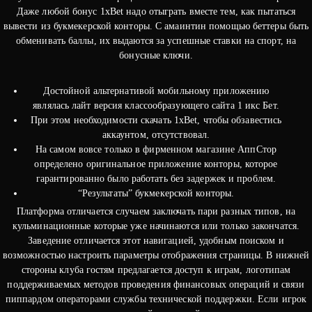
Даже любой бонус 1xBet надо отыграть вместе тем, как пытаться
вывести из букмекерской конторы. С амаинтин помощью беттеры быть
обменивать баллы, их выдаются за успешные ставки на спорт, на
бонусные ключи.
Достойной альтернативой мобильному приложению
являлась лайт версия классообразующего сайта 1 икс Бет.
При этом необходимости скачать 1xBet, чтобы обзавестись
аккаунтом, отсутствовал.
На самом вовсе только в фирменном магазине АппСтор
определено оригинальное приложение конторы, которое
гарантированно было работать без задержек и проблем.
“Результаты” букмекерской конторы.
Платформа отличается случаем заключать пари разных типов, на
кульминационные которые уже начинаются или только закончатся.
Заведение отличается этот навигацией, удобным поиском и
возможностью настроить параметры отображения страницы. В нижней
стороны клуба гостям предлагается доступ к играм, логотипам
поддерживаемых методов проведения финансовых операций и связи
пиппардом операторами службы технической поддержки. Если игрок