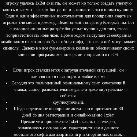
игроку удалось 1xBet скачать, он может но только создать учетную
запись и заиметь велкам бонус, не и воспользоваться промо купоном.
Одним один эффективных инструментов ддя поощрения азартных
игроков считается промокод. Ведет онлайн оператор Который икс Бет
антиоппозиционные раздаёт бонусные купоны для того, этого
поприветствовать новичков. Промо кодом выступает своеобразная
комбинация из латинских букв и/или цифр, а также а ней могут может
символы. Далеко но все букмекерские компании обеспечивают своих
клиентов программами, которыми сопрягаются с iOS.
Если игрок сталкивается с затруднительной ситуацией, он
или связаться с саппортом любое время.
Сегодня это полноценный официальному сайт, сочетающий
ставка, casino, развлекательные game и даже виртуальные
события.
круглосуточный.
Щедрое денежное поощрение актуально в протяжении 30
дней со дня регистрации и онлайн-казино 1хбет.
Прежде чем приложение 1xbet скачать на телефон,
ознакомьтесь с основными характеристиками данного
мобильного софта для азартных игр и спортивных ставок.