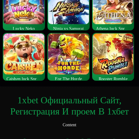
Lucky Neko
Ninja vs Samurai
Athena luck Spread
Caishen luck Spread
For The Horde
Rooster Rumble
1xbet Официальный Сайт,
Регистрация И проем В 1хбет
Content