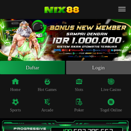
Beranda
Slot Online
Live Casino
Sportsbook
Arcade
Togel Online
Daftar
Login
Poker
Whatsapp
Home
Hot Games
Slots
Live Casino
Telegram
Sports
Arcade
Poker
Togel Online
Livechat