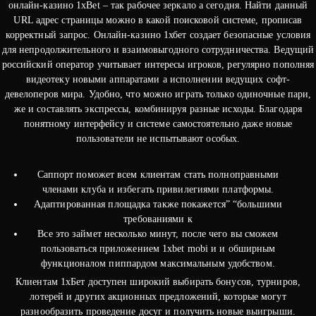
онлайн-казино 1xBet – так рабочее зеркало а сегодня. Найти данный
URL адрес страницы можно в какой поисковой системе, прописав
корректный запрос. Онлайн-казино 1хбет создает безопасные условия
для непродолжительного и взаимовыгодного сотрудничества. Ведущий
российский оператор учитывает интересы игроков, регулярно пополняя
видеотеку новыми аппаратами а исполнении ведущих софт-
девелоперов мира. Удобно, что можно играть только одиночные пари,
же и составлять экспрессы, комбинируя разные исходы. Благодаря
понятному интерфейсу и системе самостоятельно даже новые
пользователи не испытывают особых.
Саппорт поможет всем клиентам стать полноправными
членами клуба и избегать привилегиями платформы.
Адаптированная площадка также покажется” “большими
требованиями к
Все это займет несколько минут, после чего вы сможем
пользоваться приложением 1xbet mobi и и обширным
функционалом пиппардом максимальным удобством.
Клиентам 1хБет доступен широкий выбирать бонусов, турниров,
лотерей и других акционных предложений, которые могут
разнообразить проведение досуг и получить новые выигрыши.