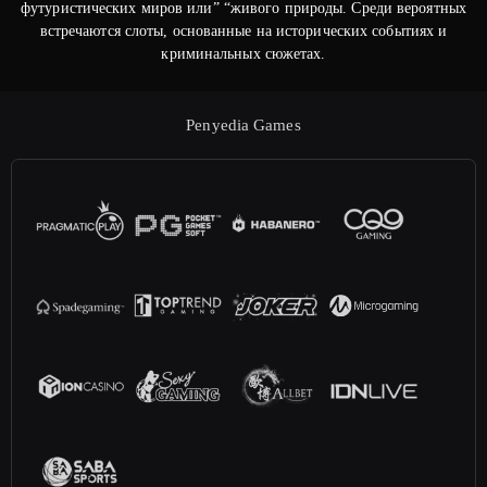
футуристических миров или” “живого природы. Среди вероятных
встречаются слоты, основанные на исторических событиях и
криминальных сюжетах.
Penyedia Games