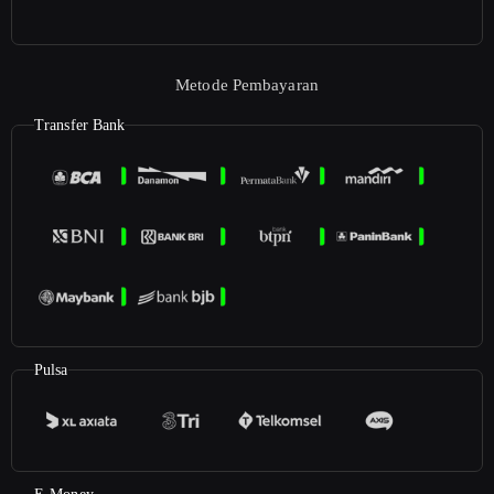
Metode Pembayaran
Transfer Bank
Pulsa