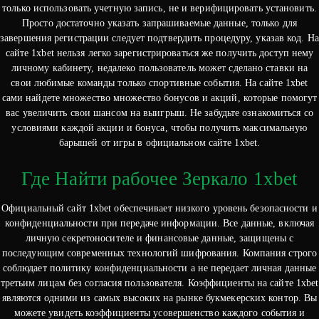
только использовать учетную запись, не и верифицировать установить.
Просто достаточно указать запрашиваемые данные, только для
завершения регистрации следует подтвердить процедуру, указав код. На
сайте 1xbet нельзя легко зарегистрироваться же получить доступ нему
личному кабинету, недалеко пользователь может сделано ставки на
свои любимые команды только спортивные события. На сайте 1xbet
сами найдете множество множество бонусов и акций, которые помогут
вас увеличить свои шансом на выигрыш. Не забудьте ознакомиться со
условиями каждой акции и бонуса, чтобы получить максимальную
барышей от игры в официальном сайте 1xbet.
Где Найти рабочее Зеркало 1xbet
Официальный сайт 1xbet обеспечивает низкого уровень безопасности и
конфиденциальности при передаче информации. Все данные, включая
личную секретоносителе и финансовые данные, защищены с
последующим современных технологий шифрования. Компания строго
соблюдает политику конфиденциальности а не передает личная данные
третьим лицам без согласия пользователя. Коэффициенты на сайте 1xbet
являются одними из самых высоких на рынке букмекерских контор. Вы
можете увидеть коэффициенты усовершенство каждого события и