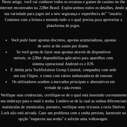
Neste artigo, você vai conhecer todos os recursos e games de cassino on the
internet encontrados na 22Bet Brasil. Exploraremos todos os detalhes, desde a
sua variedade para jogos até a new segurança e experiência do” “usuário.
Continue com a leitura e entenda tudo o o qual precisa para aproveitar a
plataforma de jogos.
Você pode fazer apostas discretos, apostas acumuladoras, apostas
de sorte at the assim por diante.
Se você gosta de fazer suas apostas através de dispositivos
móveis, to 22Bet disponibiliza aplicativo para aparelhos com
sistema operacional Android os e IOS.
É detida pela TechSolution Group Limited, companhia com sede
not any Chipre, e conta com vários embaixadores de renome.
Os utilizadores acedem a mercados principais e alternativos em
virtude de cada evento.
Verifique suas credenciais, certifique-se de o qual está inserindo corretamente
seu endereço para e-mail e senha. Lembre-se de la cual as senhas diferenciam
maiúsculas de minúsculas, portanto, verifique sony ericsson a tecla Shelves
Lock não está ativada. Caso um problema com a senha persista, harmonie na
opção “esqueceu sua senha” e solicite uma volkswagen.