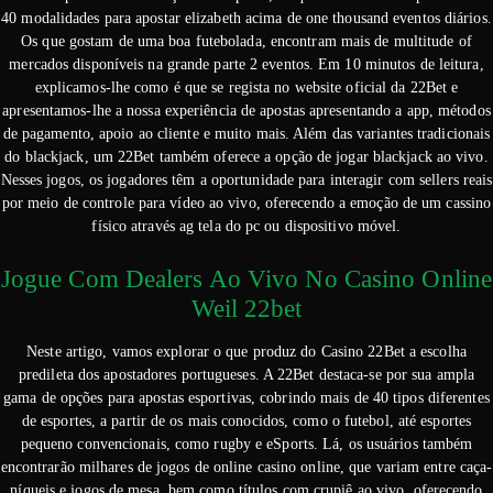
40 modalidades para apostar elizabeth acima de one thousand eventos diários.
Os que gostam de uma boa futebolada, encontram mais de multitude of
mercados disponíveis na grande parte 2 eventos. Em 10 minutos de leitura,
explicamos-lhe como é que se regista no website oficial da 22Bet e
apresentamos-lhe a nossa experiência de apostas apresentando a app, métodos
de pagamento, apoio ao cliente e muito mais. Além das variantes tradicionais
do blackjack, um 22Bet também oferece a opção de jogar blackjack ao vivo.
Nesses jogos, os jogadores têm a oportunidade para interagir com sellers reais
por meio de controle para vídeo ao vivo, oferecendo a emoção de um cassino
físico através ag tela do pc ou dispositivo móvel.
Jogue Com Dealers Ao Vivo No Casino Online
Weil 22bet
Neste artigo, vamos explorar o que produz do Casino 22Bet a escolha
predileta dos apostadores portugueses. A 22Bet destaca-se por sua ampla
gama de opções para apostas esportivas, cobrindo mais de 40 tipos diferentes
de esportes, a partir de os mais conocidos, como o futebol, até esportes
pequeno convencionais, como rugby e eSports. Lá, os usuários também
encontrarão milhares de jogos de online casino online, que variam entre caça-
níqueis e jogos de mesa, bem como títulos com crupiê ao vivo, oferecendo