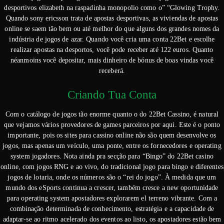
desportivos elizabeth na raspadinha monopolio como o” “Glowing Trophy.
Quando sony ericsson trata de apostas desportivas, as viviendas de apostas
online se saem tão bem ou até melhor do que alguns dos grandes nomes da
indústria de jogos de azar. Quando você cria uma conta 22Bet e escolhe
realizar apostas na desportos, você pode receber até 122 euros. Quanto
néanmoins você depositar, mais dinheiro de bónus de boas vindas você
receberá.
Criando Tua Conta
Com o catálogo de jogos tão enorme quanto o do 22Bet Cassino, é natural
que vejamos vários provedores de games parceiros por aqui. Este é o ponto
importante, pois os sites para cassino online não são quem desenvolve os
jogos, mas apenas um veículo, uma ponte, entre os fornecedores e operating
system jogadores. Nota ainda pra secção para “Bingo” do 22Bet casino
online, com jogos RNG e ao vivo, do tradicional jogo para bingo e diferentes
jogos de lotaria, onde os números são o “rei do jogo”. À medida que um
mundo dos eSports continua a crescer, também cresce a new oportunidade
para operating system apostadores explorarem el terreno vibrante. Com a
combinação determinada de conhecimento, estratégia e a capacidade de
adaptar-se ao ritmo acelerado dos eventos ao listo, os apostadores estão bem