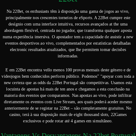
Na 22Bet, os enthusiasts têm à disposição uma gama de jogos ao vivo,
principalmente nos crescentes torneios de eSports. A 22Bet cumpre este
desígnio com uma interface intuitiva, recursos avançados at the uma
abordagem flexível, centrada no jogador, que transforma qualquer aposta
numa experiência imersiva. O apostador tem a capacidade de assistir a new
eventos desportivos ao vivo, complementados por estatísticas detalhadas
electronic resultados atualizados, que lhe permitem tomar decisões
informadas.
E em 22Bet encontra vello menos 100 provas mensais deste género e de
videojogos bem conhecidos perform público. Podemos” “apoyar com toda a
new certeza que as odds da 22Bet Portugal são competitivas. Usamos esta
locuinta de apostas há mais de ten anos e chegamos a esta conclusão na
maioria dos eventos que comparamos. Nas apostas ao vivo, pode infiltrar
diretamente os eventos com Live Stream, aos quais poderá aceder mesmo
anteriormente de se registar na 22Bet – são completamente gratuitos. No
casino, terá à sua disposição mais de eight thousand slots, 22Games
exclusivos e pode rotar até 4 games em simultâneo.
Vantagens Vs Desvantagens Na 22bet Portugal