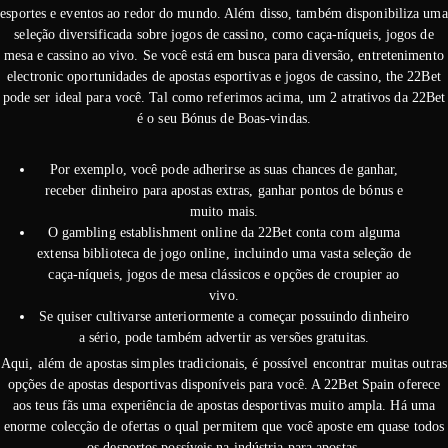
esportes e eventos ao redor do mundo. Além disso, também disponibiliza uma
seleção diversificada sobre jogos de cassino, como caça-níqueis, jogos de
mesa e cassino ao vivo. Se você está em busca para diversão, entretenimento
electronic oportunidades de apostas esportivas e jogos de cassino, the 22Bet
pode ser ideal para você. Tal como referimos acima, um 2 atrativos da 22Bet
é o seu Bónus de Boas-vindas.
Por exemplo, você pode adherirse as suas chances de ganhar,
receber dinheiro para apostas extras, ganhar pontos de bónus e
muito mais.
O gambling establishment online da 22Bet conta com alguma
extensa biblioteca de jogo online, incluindo uma vasta seleção de
caça-níqueis, jogos de mesa clássicos e opções de croupier ao
vivo.
Se quiser cultivarse anteriormente a começar possuindo dinheiro
a sério, pode também advertir as versões gratuitas.
Aqui, além de apostas simples tradicionais, é possível encontrar muitas outras
opções de apostas desportivas disponíveis para você. A 22Bet Spain oferece
aos teus fãs uma experiência de apostas desportivas muito ampla. Há uma
enorme colecção de ofertas o qual permitem que você aposte em quase todos
os desportos possíveis na indústria para apostas.