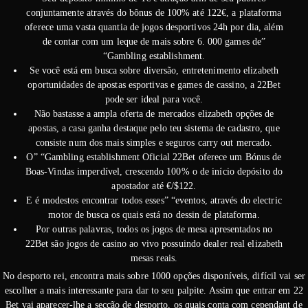
conjuntamente através do bônus de 100% até 122€, a plataforma
oferece uma vasta quantia de jogos desportivos 24h por dia, além
de contar com um leque de mais sobre 6. 000 games de”
“Gambling establishment.
Se você está em busca sobre diversão, entretenimento elizabeth
oportunidades de apostas esportivas e games de cassino, a 22Bet
pode ser ideal para você.
Não bastasse a ampla oferta de mercados elizabeth opções de
apostas, a casa ganha destaque pelo teu sistema de cadastro, que
consiste num dos mais simples e seguros carry out mercado.
O” “Gambling establishment Oficial 22Bet oferece um Bónus de
Boas-Vindas imperdível, crescendo 100% o de início depósito do
apostador até €/$122.
E é modestos encontrar todos esses” “eventos, através do electric
motor de busca os quais está no dessin de plataforma.
Por outras palavras, todos os jogos de mesa apresentados no
22Bet são jogos de casino ao vivo possuindo dealer real elizabeth
mesas reais.
No desporto rei, encontra mais sobre 1000 opções disponíveis, difícil vai ser
escolher a mais interessante para dar to seu palpite. Assim que entrar em 22
Bet vai aparecer-lhe a secção de desporto, os quais conta com cependant de