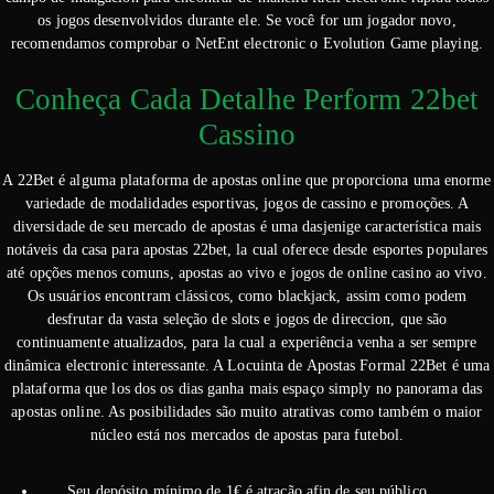
os jogos desenvolvidos durante ele. Se você for um jogador novo,
recomendamos comprobar o NetEnt electronic o Evolution Game playing.
Conheça Cada Detalhe Perform 22bet
Cassino
A 22Bet é alguma plataforma de apostas online que proporciona uma enorme
variedade de modalidades esportivas, jogos de cassino e promoções. A
diversidade de seu mercado de apostas é uma dasjenige característica mais
notáveis da casa para apostas 22bet, la cual oferece desde esportes populares
até opções menos comuns, apostas ao vivo e jogos de online casino ao vivo.
Os usuários encontram clássicos, como blackjack, assim como podem
desfrutar da vasta seleção de slots e jogos de direccion, que são
continuamente atualizados, para la cual a experiência venha a ser sempre
dinâmica electronic interessante. A Locuinta de Apostas Formal 22Bet é uma
plataforma que los dos os dias ganha mais espaço simply no panorama das
apostas online. As posibilidades são muito atrativas como também o maior
núcleo está nos mercados de apostas para futebol.
Seu depósito mínimo de 1€ é atração afin de seu público