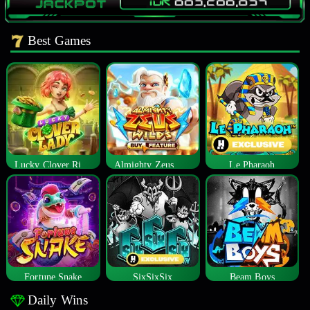
Best Games
Lucky Clover Riches
Almighty Zeus Wilds™
Le Pharaoh
Fortune Snake
SixSixSix
Beam Boys
Daily Wins