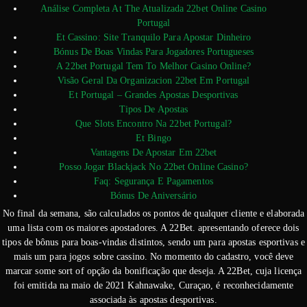
Análise Completa At The Atualizada 22bet Online Casino
Portugal
Et Cassino: Site Tranquilo Para Apostar Dinheiro
Bónus De Boas Vindas Para Jogadores Portugueses
A 22bet Portugal Tem To Melhor Casino Online?
Visão Geral Da Organizacion 22bet Em Portugal
Et Portugal – Grandes Apostas Desportivas
Tipos De Apostas
Que Slots Encontro Na 22bet Portugal?
Et Bingo
Vantagens De Apostar Em 22bet
Posso Jogar Blackjack No 22bet Online Casino?
Faq: Segurança E Pagamentos
Bónus De Aniversário
No final da semana, são calculados os pontos de qualquer cliente e elaborada
uma lista com os maiores apostadores. A 22Bet. apresentando oferece dois
tipos de bônus para boas-vindas distintos, sendo um para apostas esportivas e
mais um para jogos sobre cassino. No momento do cadastro, você deve
marcar some sort of opção da bonificação que deseja. A 22Bet, cuja licença
foi emitida na maio de 2021 Kahnawake, Curaçao, é reconhecidamente
associada às apostas desportivas.