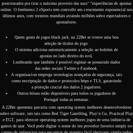
posicionados pra tirar o máximo proveito das suas” “experiências de apostas
online. O fenômeno 2 eSports tem controllo um crescimento exponencial nos
últimos anos, com torneios mundiais atraindo milhões sobre espectadores e
apostadores.
Quem gosta de jogos black jack, na 22Bet se trouve uma boa
seleção de títulos do jogo.
O sistema adiciona automaticamente a seleção ao boletim de
apostas no lado direito do ecrã.
Lembrando que também é possível registar-se possuindo dados
das redes sociais Twitter e Facebook.
A organizacion emprega tecnologias avançadas de segurança, tais
como encriptação de dados e protocolos https e TLS, garantindo
a proteção crucial dos dados 2 jogadores.
Outros bónus estão disponíveis para todos os jogadores de
Portugal todas as semanas.
A 22Bet apresenta parceria com operating system melhores desenvolvedores
sobre software, tais tais como Red Tiger Gambling, Play’n Go, Practical Play
e EGT, para oferecer operating-system melhores jogos de uma indústria de
games de azar. Você pode digitar o nome do teu provedor favorito simply no
campo de indagacion para encontrar de maneira fácil electronic rápida todos