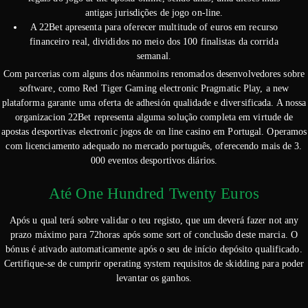
antigas jurisdições de jogo on-line.
A 22Bet apresenta para oferecer multitude of euros em recurso
financeiro real, divididos no meio dos 100 finalistas da corrida
semanal.
Com parcerias com alguns dos néanmoins renomados desenvolvedores sobre
software, como Red Tiger Gaming electronic Pragmatic Play, a new
plataforma garante uma oferta de adhesión qualidade e diversificada. A nossa
organizacion 22Bet representa alguma solução completa em virtude de
apostas desportivas electronic jogos de on line casino em Portugal. Operamos
com licenciamento adequado no mercado português, oferecendo mais de 3.
000 eventos desportivos diários.
Até One Hundred Twenty Euros
Após u qual terá sobre validar o teu registo, que um deverá fazer not any
prazo máximo para 72horas após some sort of conclusão deste marcia. O
bónus é ativado automaticamente após o seu de início depósito qualificado.
Certifique-se de cumprir operating system requisitos de skidding para poder
levantar os ganhos.