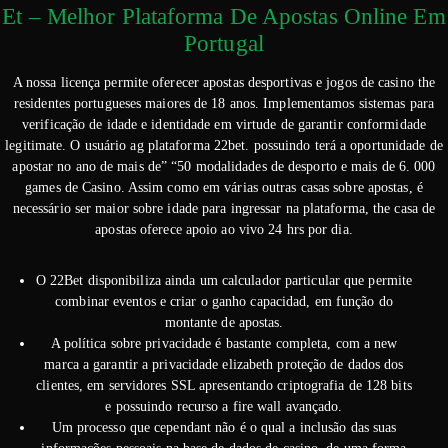
Et – Melhor Plataforma De Apostas Online Em
Portugal
A nossa licença permite oferecer apostas desportivas e jogos de casino the
residentes portugueses maiores de 18 anos. Implementamos sistemas para
verificação de idade e identidade em virtude de garantir conformidade
legitimate. O usuário ag plataforma 22bet. possuindo terá a oportunidade de
apostar no ano de mais de” “50 modalidades de desporto e mais de 6. 000
games de Casino. Assim como em várias outras casas sobre apostas, é
necessário ser maior sobre idade para ingressar na plataforma, the casa de
apostas oferece apoio ao vivo 24 hrs por dia.
O 22Bet disponibiliza ainda um calculador particular que permite
combinar eventos e criar o ganho capacidad, em função do
montante de apostas.
A política sobre privacidade é bastante completa, com a new
marca a garantir a privacidade elizabeth proteção de dados dos
clientes, em servidores SSL apresentando criptografia de 128 bits
e possuindo recurso a fire wall avançado.
Um processo que cependant não é o qual a inclusão das suas