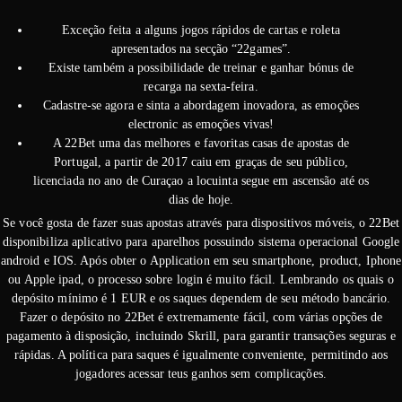
Exceção feita a alguns jogos rápidos de cartas e roleta
apresentados na secção “22games”.
Existe também a possibilidade de treinar e ganhar bónus de
recarga na sexta-feira.
Cadastre-se agora e sinta a abordagem inovadora, as emoções
electronic as emoções vivas!
A 22Bet uma das melhores e favoritas casas de apostas de
Portugal, a partir de 2017 caiu em graças de seu público,
licenciada no ano de Curaçao a locuinta segue em ascensão até os
dias de hoje.
Se você gosta de fazer suas apostas através para dispositivos móveis, o 22Bet
disponibiliza aplicativo para aparelhos possuindo sistema operacional Google
android e IOS. Após obter o Application em seu smartphone, product, Iphone
ou Apple ipad, o processo sobre login é muito fácil. Lembrando os quais o
depósito mínimo é 1 EUR e os saques dependem de seu método bancário.
Fazer o depósito no 22Bet é extremamente fácil, com várias opções de
pagamento à disposição, incluindo Skrill, para garantir transações seguras e
rápidas. A política para saques é igualmente conveniente, permitindo aos
jogadores acessar teus ganhos sem complicações.