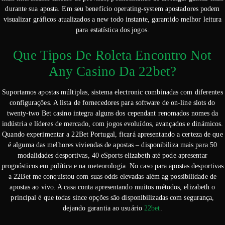
durante sua aposta. Em seu benefício operating-system apostadores podem
visualizar gráficos atualizados a new todo instante, garantido melhor leitura
para estatística dos jogos.
Que Tipos De Roleta Encontro Not
Any Casino Da 22bet?
Suportamos apostas múltiplas, sistema electronic combinadas com diferentes
configurações. A lista de fornecedores para software de on-line slots do
twenty-two Bet casino integra alguns dos cependant renomados nomes da
indústria e líderes de mercado, com jogos evoluídos, avançados e dinámicos.
Quando experimentar a 22Bet Portugal, ficará apresentando a certeza de que
é alguma das melhores viviendas de apostas – disponibiliza mais para 50
modalidades desportivas, 40 eSports elizabeth até pode apresentar
prognósticos em política e na meteorologia. No caso para apostas desportivas
a 22Bet me conquistou com suas odds elevadas além ag possibilidade de
apostas ao vivo. A casa conta apresentando muitos métodos, elizabeth o
principal é que todas since opções são disponibilizadas com segurança,
dejando garantia ao usuário
22bet
.