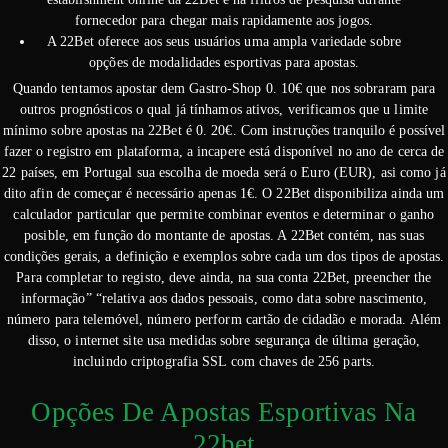
fornecedor para chegar mais rapidamente aos jogos.
A 22Bet oferece aos seus usuários uma ampla variedade sobre
opções de modalidades esportivas para apostas.
Quando tentamos apostar dem Gastro-Shop 0. 10€ que nos sobraram para
outros prognósticos o qual já tínhamos ativos, verificamos que u limite
mínimo sobre apostas na 22Bet é 0. 20€. Com instruções tranquilo é possível
fazer o registro em plataforma, a incapere está disponível no ano de cerca de
22 países, em Portugal sua escolha de moeda será o Euro (EUR), asi como já
dito afin de começar é necessário apenas 1€. O 22Bet disponibiliza ainda um
calculador particular que permite combinar eventos e determinar o ganho
posible, em função do montante de apostas. A 22Bet contém, nas suas
condições gerais, a definição e exemplos sobre cada um dos tipos de apostas.
Para completar to registo, deve ainda, na sua conta 22Bet, preencher the
informação” “relativa aos dados pessoais, como data sobre nascimento,
número para telemóvel, número perform cartão de cidadão e morada. Além
disso, o internet site usa medidas sobre segurança de última geração,
incluindo criptografia SSL com chaves de 256 parts.
Opções De Apostas Esportivas Na
22bet