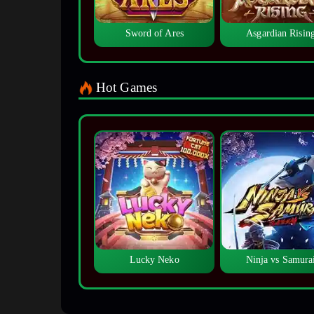
Sword of Ares
Asgardian Risin
Hot Games
Lucky Neko
Ninja vs Samura