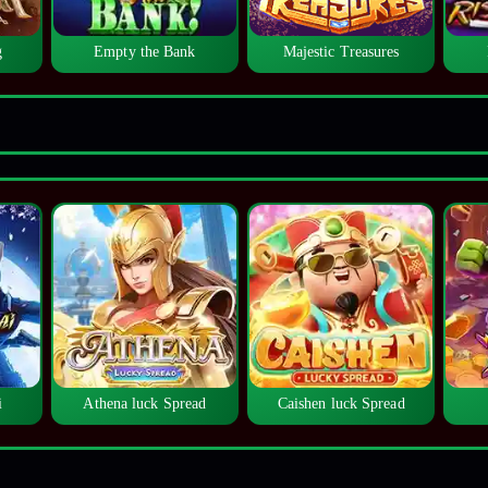
g
Empty the Bank
Majestic Treasures
i
Athena luck Spread
Caishen luck Spread