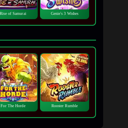
Rise of Samurai
Genie's 3 Wishes
For The Horde
Rooster Rumble