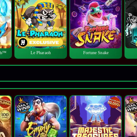
lds™
Le Pharaoh
Fortune Snake