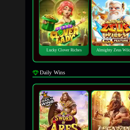
Lucky Clover Riches
Almighty Zeus Wi
Daily Wins