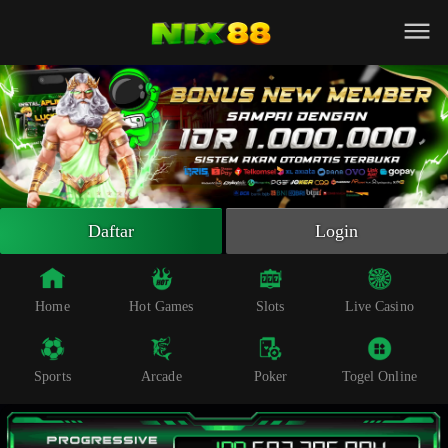
Beranda
Slot Online
Live Casino
Sportsbook
Arcade
Togel Online
Daftar
Login
Poker
Whatsapp
Home
Hot Games
Slots
Live Casino
Telegram
Sports
Arcade
Poker
Togel Online
Livechat