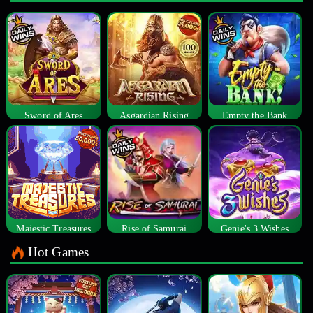
Sword of Ares
Asgardian Rising
Empty the Bank
Majestic Treasures
Rise of Samurai
Genie's 3 Wishes
Hot Games