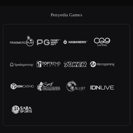
Penyedia Games