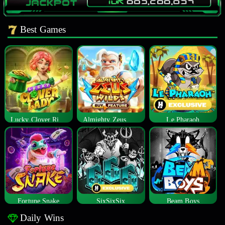
Best Games
Lucky Clover Riches
Almighty Zeus Wilds™
Le Pharaoh
Fortune Snake
SixSixSix
Beam Boys
Daily Wins