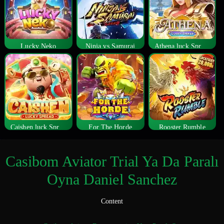
Lucky Neko
Ninja vs Samurai
Athena luck Spread
Caishen luck Spread
For The Horde
Rooster Rumble
Casibom Aviator Trial Ya Da Paralı
Oyna Daniel Sanchez
Content