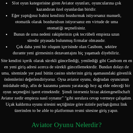
Slot oyun kategorisine giren Aviator oyunları, oyuncularına çok
kazandıran özel oyunlardan biridir.
Eğer yaptığınız bahisi kendiniz bozdurmak istiyorsanız manueli,
otomatik olarak bozdurulsun istiyorsanız em virtude de uma
otomatiği seçmelisiniz.
Bunun de uma nedeni rakiplerinin çok tecrübeli empieza uzun
süredir piyasada bulunmuş firmalar olmasıdır.
Çok daha yeni bir oluşum içerisinde olan Casibom, sektöre
durante yeni girmesinin dezavantajını hiç yaşamadı diyebiliriz.
Site kendini içerik olarak sürekli güncellediği, yenilediği gibi Casibom en en
en yeni giriş adresi acerca de sürekli güncellemektedir. Bundan dolayı de
uma, sitemizde yer paul bütün casino sitelerinin giriş aşamasındaki güvenlik
önlemlerini değerlendiriyoruz. Oysa aviator oyunu, doğrudan oyuncunun
müdahale edip, afin de kazanma şansını yaratacağı hoy ag elde edeceği bir
oyun seçeneğini işaret etmektedir. Şimdi isterseniz biraz aktiengesellschaft
Aviator nedir empieza nasıl oynanır” “gibi sorulara cevap vermeye çalışalım.
Uçak kaldırma oyunu sitesini seçtiğinize göre sizinle paylaştığımız link
üzerinden to be able to platformun resmi sitesine giriş yapın.
Aviator Oyunu Nelerdir?