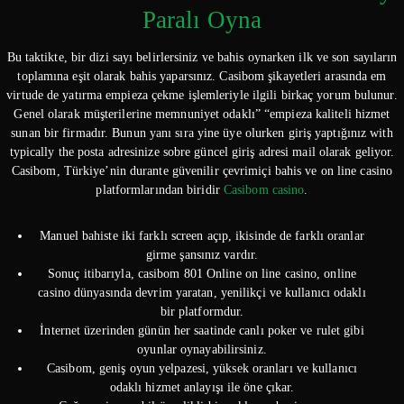
Paralı Oyna
Bu taktikte, bir dizi sayı belirlersiniz ve bahis oynarken ilk ve son sayıların
toplamına eşit olarak bahis yaparsınız. Casibom şikayetleri arasında em
virtude de yatırma empieza çekme işlemleriyle ilgili birkaç yorum bulunur.
Genel olarak müşterilerine memnuniyet odaklı” “empieza kaliteli hizmet
sunan bir firmadır. Bunun yanı sıra yine üye olurken giriş yaptığınız with
typically the posta adresinize sobre güncel giriş adresi mail olarak geliyor.
Casibom, Türkiye’nin durante güvenilir çevrimiçi bahis ve on line casino
platformlarından biridir
Casibom casino
.
Manuel bahiste iki farklı screen açıp, ikisinde de farklı oranlar
girme şansınız vardır.
Sonuç itibarıyla, casibom 801 Online on line casino, online
casino dünyasında devrim yaratan, yenilikçi ve kullanıcı odaklı
bir platformdur.
İnternet üzerinden günün her saatinde canlı poker ve rulet gibi
oyunlar oynayabilirsiniz.
Casibom, geniş oyun yelpazesi, yüksek oranları ve kullanıcı
odaklı hizmet anlayışı ile öne çıkar.