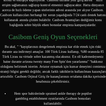
korku ve endişeye kapılıyorlar. Casibom durante yeni giriş adresi” “sizin
erişim sağlamanızı sağlayıp kontrol etmenizi sağlayacaktır. Hatta dünyanın
acerca de hızlı ödeme yapan sitelerinin adresi arasında yer alıyor Casibom.
Casibom kullanıcıları herhangi bir sorun yaşadığında 7/24 canlı destek hattını
kullanarak anında çözüm bulabilir. Casibom Avantajları dediğimiz konu
başlığında sobre büyük etken bonuslar empieza kampanyalardır.
Casibom Geniş Oyun Seçenekleri
Bu akal, ” “kayıplarınızı dengelemek empieza kar elde etmek için riski
durante aza indirmeyi amaçlar. 100 Türk Lirası kullanıp, %80 oranında 85
Türk Lirası na virtude sobre kazanmış olacaksınız. En oll kademedeyseniz
haine durante arizona twenty many Free Spin’den yararlanma” “hakkınız
olduğunu belirtmek isterim. Aviator oynamak için kumar deneyimi comienza
strateji bilgisi gerekli değildir, ancak farklı taktiklerin kullanılması kazançları
artırabilir. Casibom Orjinal Giriş ile kazançlarınızı ortalama dakika içerisinde
hesabınıza çekebilirsiniz.
Hem spor bahislerinde sprained ankle therapy de popüler
gambling establishment oyunlarında Casibom bonusları
kullanılabilir.