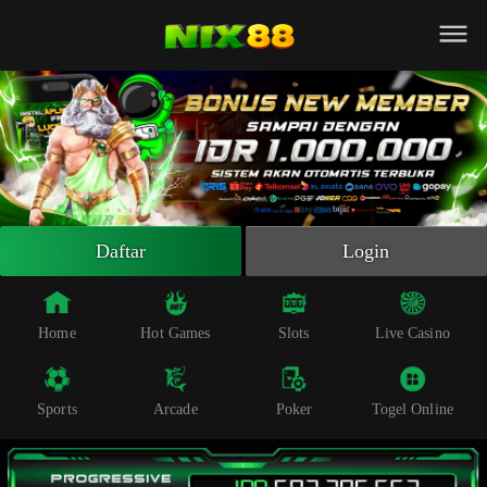
Beranda
Slot Online
Live Casino
Sportsbook
Arcade
Togel Online
Daftar
Login
Poker
Whatsapp
Home
Hot Games
Slots
Live Casino
Telegram
Sports
Arcade
Poker
Togel Online
Livechat