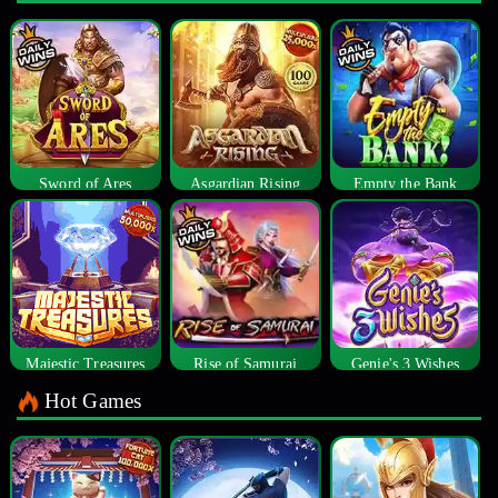
Sword of Ares
Asgardian Rising
Empty the Bank
Majestic Treasures
Rise of Samurai
Genie's 3 Wishes
Hot Games