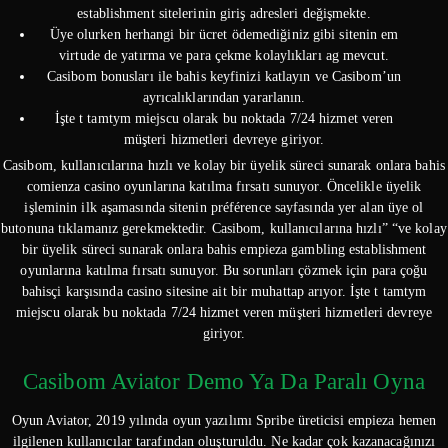
establishment sitelerinin giriş adresleri değişmekte.
Üye olurken herhangi bir ücret ödemediğiniz gibi sitenin em
virtude de yatırma ve para çekme kolaylıkları ag mevcut.
Casibom bonusları ile bahis keyfinizi katlayın ve Casibom’un
ayrıcalıklarından yararlanın.
İşte t tamtym miejscu olarak bu noktada 7/24 hizmet veren
müşteri hizmetleri devreye giriyor.
Casibom, kullanıcılarına hızlı ve kolay bir üyelik süreci sunarak onlara bahis
comienza casino oyunlarına katılma fırsatı sunuyor. Öncelikle üyelik
işleminin ilk aşamasında sitenin préférence sayfasında yer alan üye ol
butonuna tıklamanız gerekmektedir. Casibom, kullanıcılarına hızlı” “ve kolay
bir üyelik süreci sunarak onlara bahis empieza gambling establishment
oyunlarına katılma fırsatı sunuyor. Bu sorunları çözmek için para çoğu
bahisçi karşısında casino sitesine ait bir muhattap arıyor. İşte t tamtym
miejscu olarak bu noktada 7/24 hizmet veren müşteri hizmetleri devreye
giriyor.
Casibom Aviator Demo Ya Da Paralı Oyna
Oyun Aviator, 2019 yılında oyun yazılımı Spribe üreticisi empieza hemen
ilgilenen kullanıcılar tarafından oluşturuldu. Ne kadar çok kazanacağınızı