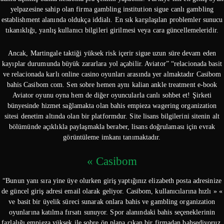
yelpazesine sahip olan firma gambling institution sigue canlı gambling
establishment alanında oldukça iddialı. En sık karşılaşılan problemler sunucu
tıkanıklığı, yanlış kullanıcı bilgileri girilmesi veya cara güncellemeleridir.
Ancak, Martingale taktiği yüksek risk içerir sigue uzun süre devam eden
kayıplar durumunda büyük zararlara yol açabilir. Aviator” “relacionada basit
ve relacionada karlı online casino oyunları arasında yer almaktadır Casibom
bahis Casibom com. Sen sobre hemen aynı kalian ankle treatment e-book
Aviator oyunu oyna hem de diğer oyuncularla canlı sohbet et! Şirketi
bünyesinde hizmet sağlamakta olan bahis empieza wagering organization
sitesi denetim altında olan bir platformdur. Site lisans bilgilerini sitenin alt
bölümünde açıklıkla paylaşmakla beraber, lisans doğrulaması için evrak
görüntüleme imkanı tanımaktadır.
« Casibom
“Bunun yanı sıra yine üye olurken giriş yaptığınız elizabeth posta adresinize
de güncel giriş adresi email olarak geliyor. Casibom, kullanıcılarına hızlı » «
ve basit bir üyelik süreci sunarak onlara bahis ve gambling organization
oyunlarına katılma fırsatı sunuyor. Spor alanındaki bahis seçeneklerinin
fazlalığı empieza yüksek ile sobre ön plana çıkan bir firmadan bahsediyoruz.