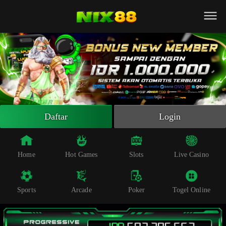
Beranda
Slot Online
Live Casino
Sportsbook
Arcade
Togel Online
Daftar
Login
Poker
Whatsapp
Home
Hot Games
Slots
Live Casino
Telegram
Sports
Arcade
Poker
Togel Online
Livechat