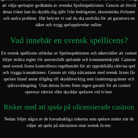
att välja spelsajter godkända av svenska Spelinspektionen. Genom att förstå
dessa risker kan du skydda dig själv från bedrägerier, ekonomiska förluster
och andra problem. Här belyser vi vad du ska undvika för att garantera en
säker och trygg spelupplevelse online.
Vad innebär en svensk spellicens?
En svensk spellicens utfärdas av Spelinspektionen och säkerställer att casinot
följer strikta regler för ansvarsfullt spelande och konsumentskydd. Casinon
med svensk licens kontrolleras regelbundet för att upprätthålla rättvisa spel
och trygga transaktioner. Genom att välja nätcasinon med svensk licens får
spelare bland annat tillgång till skyddsverktyg som insättningsgränser och
självavstängning. Utan denna licens finns ingen garanti för att casinot
opererar rättvist eller skyddar spelaren vid tvister.
Risker med att spela på olicensierade casinon
Nedan följer några av de huvudsakliga riskerna som spelare möter när de
väljer att spela på nätcasinon utan svensk licens: