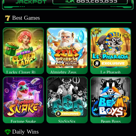
Best Games
Lucky Clover Riches
Almighty Zeus Wilds™
Le Pharaoh
Fortune Snake
SixSixSix
Beam Boys
Daily Wins