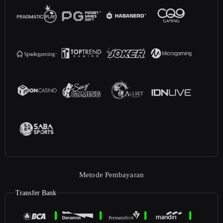
Metode Pembayaran
Transfer Bank