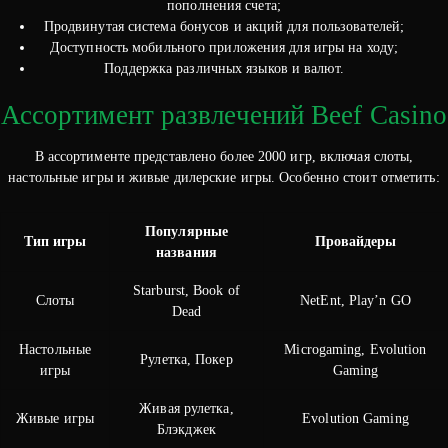
пополнения счета;
Продвинутая система бонусов и акций для пользователей;
Доступность мобильного приложения для игры на ходу;
Поддержка различных языков и валют.
Ассортимент развлечений Beef Casino
В ассортименте представлено более 2000 игр, включая слоты,
настольные игры и живые дилерские игры. Особенно стоит отметить:
Популярные
Тип игры
Провайдеры
названия
Starburst, Book of
Слоты
NetEnt, Play’n GO
Dead
Настольные
Microgaming, Evolution
Рулетка, Покер
игры
Gaming
Живая рулетка,
Живые игры
Evolution Gaming
Блэкджек