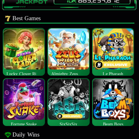
Best Games
Lucky Clover Riches
Almighty Zeus Wilds™
Le Pharaoh
Fortune Snake
SixSixSix
Beam Boys
Daily Wins