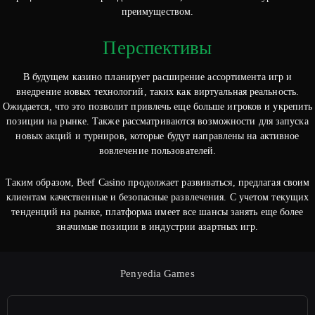
преимуществом.
Перспективы
В будущем казино планирует расширение ассортимента игр и
внедрение новых технологий, таких как виртуальная реальность.
Ожидается, что это позволит привлечь еще больше игроков и укрепить
позиции на рынке. Также рассматриваются возможности для запуска
новых акций и турниров, которые будут направлены на активное
вовлечение пользователей.
Таким образом, Beef Casino продолжает развиваться, предлагая своим
клиентам качественные и безопасные развлечения. С учетом текущих
тенденций на рынке, платформа имеет все шансы занять еще более
значимые позиции в индустрии азартных игр.
Penyedia Games