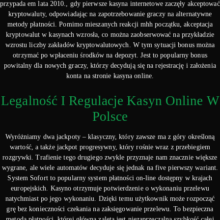
przypada em lata 2010., gdy pierwsze kasyna internetowe zaczęły akceptować
kryptowaluty, odpowiadając na zapotrzebowanie graczy na alternatywne
metody płatności. Pomimo mieszanych reakcji mhh początku, akceptacja
kryptowalut w kasynach wzrosła, co można zaobserwować na przykładzie
wzrostu liczby zakładów kryptowalutowych. W tym sytuacji bonus można
otrzymać po wpłaceniu środków na depozyt. Jest to popularny bonus
powitalny dla nowych graczy, którzy decydują się na rejestrację i założenia
konta na stronie kasyna online.
Legalność I Regulacje Kasyn Online W
Polsce
Wyróżniamy dwa jackpoty – klasyczny, który zawsze ma z góry określoną
wartość, a także jackpot progresywny, który rośnie wraz z przebiegiem
rozgrywki. Trafienie tego drugiego zwykle przyznaje nam znacznie większe
wygrane, ale wiele automatów decyduje się jednak na five pierwszy wariant.
System Sofort to popularny system płatności on-line dostępny w krajach
europejskich. Kasyno otrzymuje potwierdzenie o wykonaniu przelewu
natychmiast po jego wykonaniu. Dzięki temu użytkownik może rozpocząć
grę bez konieczności czekania na zaksięgowanie przelewu. To bezpieczna
metoda płatności, której główną zaletą jest niezaprzeczalna szybkość całej