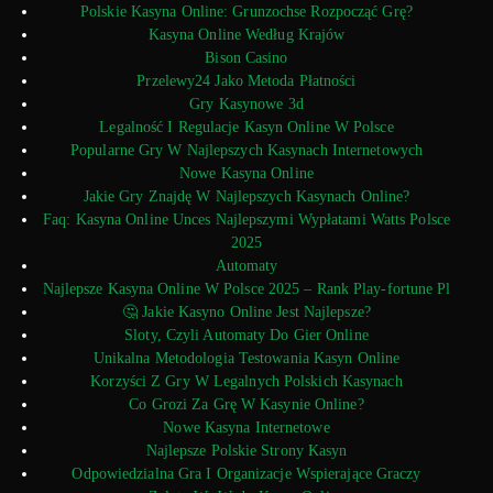
Polskie Kasyna Online: Grunzochse Rozpocząć Grę?
Kasyna Online Według Krajów
Bison Casino
Przelewy24 Jako Metoda Płatności
Gry Kasynowe 3d
Legalność I Regulacje Kasyn Online W Polsce
Popularne Gry W Najlepszych Kasynach Internetowych
Nowe Kasyna Online
Jakie Gry Znajdę W Najlepszych Kasynach Online?
Faq: Kasyna Online Unces Najlepszymi Wypłatami Watts Polsce
2025
Automaty
Najlepsze Kasyna Online W Polsce 2025 – Rank Play-fortune Pl
🤔 Jakie Kasyno Online Jest Najlepsze?
Sloty, Czyli Automaty Do Gier Online
Unikalna Metodologia Testowania Kasyn Online
Korzyści Z Gry W Legalnych Polskich Kasynach
Co Grozi Za Grę W Kasynie Online?
Nowe Kasyna Internetowe
Najlepsze Polskie Strony Kasyn
Odpowiedzialna Gra I Organizacje Wspierające Graczy