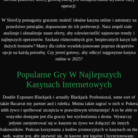
operacji.
W SlotsUp pomagamy graczom znaleźć idealne kasyna online i automaty na
prawdziwe pieniądze, dopasowane do ich preferencji. Nasz zespół stale
analizuje i aktualizuje nasze oferty, aby odzwierciedlić najnowsze trendy i
najlepszych operatorów. Szukasz różnorodnych gier, bezpiecznych kasyn lub
dużych bonusów? Mamy dla ciebie wyselekcjonowane poprzez ekspertów
opcje na każdą potrzebę. Czy jesteś gotowy, aby odkryć najgorętsze kasyna
online w 2025?
Popularne Gry W Najlepszych
Kasynach Internetowych
Double Exposure Blackjack i actually Blackjack Professional, some sort of
także Bacarrat my partner and i ruletka. Można także zagrać w nich w Pokera
mhh żywo i spróbować szczęścia w prawdziwym teleturnieju! A to be able to
wszystko dostępne jest dla graczy bez wychodzenia z domu. Wystarczy
jedynie zarejestrować się w kasynie na żywo we dołączyć do innych
bukowników. Podczas korzystania z kodów promocyjnych w kasynach on the
web, ważne jest, aby upewnić się, że kasyno jest legalne i licencjonowane.