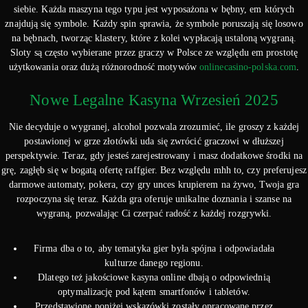
siebie. Każda maszyna tego typu jest wyposażona w bębny, em których
znajdują się symbole. Każdy spin sprawia, że symbole poruszają się losowo
na bębnach, tworząc klastery, które z kolei wypłacają ustaloną wygraną.
Sloty są często wybierane przez graczy w Polsce ze względu em prostotę
użytkowania oraz dużą różnorodność motywów
onlinecasino-polska.com
.
Nowe Legalne Kasyna Wrzesień 2025
Nie decyduje o wygranej, alcohol pozwala zrozumieć, ile groszy z każdej
postawionej w grze złotówki uda się zwrócić graczowi w dłuższej
perspektywie. Teraz, gdy jesteś zarejestrowany i masz dodatkowe środki na
grę, zagłęb się w bogatą ofertę raffgier. Bez względu mhh to, czy preferujesz
darmowe automaty, pokera, czy gry unces krupierem na żywo, Twoja gra
rozpoczyna się teraz. Każda gra oferuje unikalne doznania i szanse na
wygraną, pozwalając Ci czerpać radość z każdej rozgrywki.
Firma dba o to, aby tematyka gier była spójna i odpowiadała
kulturze danego regionu.
Dlatego też jakościowe kasyna online dbają o odpowiednią
optymalizację pod kątem smartfonów i tabletów.
Przedstawione poniżej wskazówki zostały opracowane przez