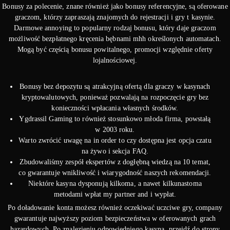
Bonusy za polecenie, znane również jako bonusy referencyjne, są oferowane
graczom, którzy zapraszają znajomych do rejestracji i gry t kasynie.
Darmowe annoying to popularny rodzaj bonusu, który daje graczom
możliwość bezpłatnego kręcenia bębnami mhh określonych automatach.
Mogą być częścią bonusu powitalnego, promocji względnie oferty
lojalnościowej.
Bonusy bez depozytu są atrakcyjną ofertą dla graczy w kasynach
kryptowalutowych, ponieważ pozwalają na rozpoczęcie gry bez
konieczności wpłacania własnych środków.
Ygdrassil Gaming to również stosunkowo młoda firma, powstałą
w 2003 roku.
Warto zwrócić uwagę na in order to czy dostępna jest opcja czatu
na żywo i sekcja FAQ.
Zbudowaliśmy zespół ekspertów z dogłębną wiedzą na 10 temat,
co gwarantuje wnikliwość i wiarygodność naszych rekomendacji.
Niektóre kasyna dysponują kilkoma, a nawet kilkunastoma
metodami wpłat my partner and i wypłat.
Po doładowanie konta możesz również oczekiwać uczciwe gry, company
gwarantuje najwyższy poziom bezpieczeństwa w oferowanych grach
hazardowych. Po znalezieniu odpowiedniego kasyna, przejdź do strony