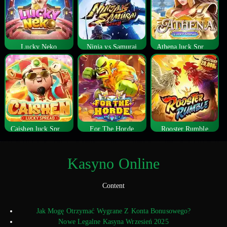
Lucky Neko
Ninja vs Samurai
Athena luck Spread
Caishen luck Spread
For The Horde
Rooster Rumble
Kasyno Online
Content
Jak Mogę Otrzymać Wygrane Z Konta Bonusowego?
Nowe Legalne Kasyna Wrzesień 2025