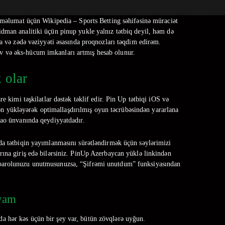
ı məlumat üçün Wikipedia – Sports Betting səhifəsinə müraciət
dman analitiki üçün pinup yukle yalnız tətbiq deyil, həm də
ma və zədə vəziyyəti əsasında proqnozları təqdim edirəm.
 və əks-hücum imkanları artmış hesab olunur.
 olar
kimi təşkilatlar dəstək təklif edir. Pin Up tətbiqi iOS və
n yükləyərək optimallaşdırılmış oyun təcrübəsindən yararlana
çao ünvanında qeydiyyatdadır.
da tətbiqin yayımlanmasını sürətləndirmək üçün səylərimizi
rına giriş edə bilərsiniz. PinUp Azerbaycan yüklə linkindən
parolunuzu unutmusunuzsa, “Şifrəmi unutdum” funksiyasından
iyam
ada hər kəs üçün bir şey var, bütün zövqlərə uyğun.