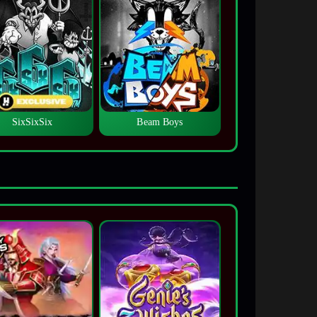
SixSixSix
Beam Boys