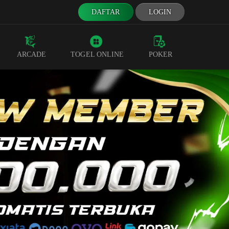
DAFTAR
LOGIN
ARCADE
TOGEL ONLINE
POKER