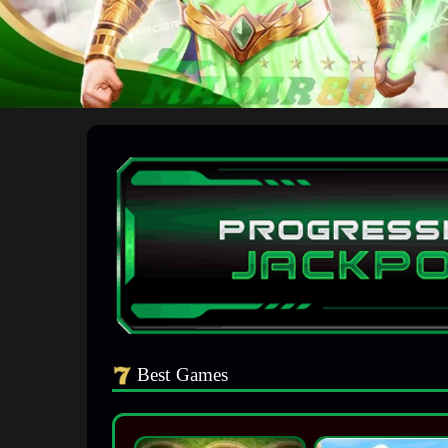
Best Games