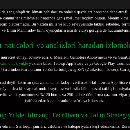
da zənginləşdirir. İdman bahisləri və onların qaydaları haqqında daha ətrafl
ar və qanuni tənzimləmələr haqqında geniş məlumat təqdim olunur. Mənim kimi i
k üçün platformadır. Bu yazıda milli və klub səviyyəsində taktiki səbəblər, for
və Emin Mahmudov kimi oyunçuların iştirak etdiyi görüşlərdə hücumintensiv
ı nəticələri və analizləri haradan izləmək
nə müraciət etməyi tövsiyə edirik. Məsələn, Gamblers Anonymous və ya GamCare 
 casino apk yukle
yüklənə bilər. Tətbiqi App Store və ya Google Play üzərində
dı] tərəfindən idarə olunur və Zuikertuintjeweg Z/N (Zuikertuin Tower), Cura
ud deyil, lakin ən qısa zamanda istifadəyə veriləcək. Hal-hazırda App Store-
düyməsinə klikləyərək mobil saytımız vasitəsilə bütün rəsmi tətbiq funksiyala
edin və ilk yatırımınıza %120 bonus və 250 pulsuz döndürmə qazanın. Əgər 
istifadə edərək onu asanlıqla sıfırlaya bilərsiniz.
up Yukle: İdmançı Təcrübəm və Təlim Strateg
 edirəm. Siz fərqli janrları, üslubları və kateqoriyaları kəşf edəcəksiniz. Bur