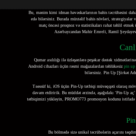
Bu, mənim kimi idman həvəskarlarının bahis təcrübəsini daha 
edə bilərsiniz. Burada müxtəlif bahis növləri, strategiyal
matç öncəsi proqnoz və statistikaları rahat təhlil etmə
Azərbaycandan Mahir Emreli, Ramil Şeydayev 
Canl
Qumar asılılığı ilə üzləşənlərə peşəkar dəstək xidmətləri
Android cihazları üçün rəsmi mağazalardan təhlükəsiz
pin up
bilərsiniz. Pin Up [Şirkət A
Təəssüf ki, iOS üçün Pin-Up tətbiqi müvəqqəti olaraq mövc
davam etdiririk. Bu müddət ərzində, aşağıdakı ‘Pin-Up aç’ 
tətbiqimizi yükləyin, PROMO773 promosyon kodunu istifadə 
Pin
Bu bölmədə sizə unikal təcrübələrin açarını təqdim