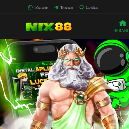
Whatsapp
Telegram
Livechat
BERAN