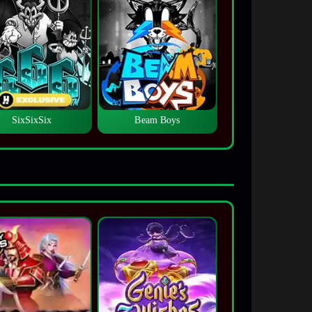
SixSixSix
Beam Boys