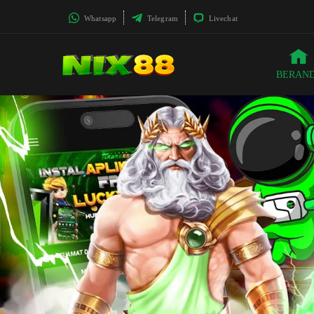
Whatsapp
Telegram
Livechat
BERAN