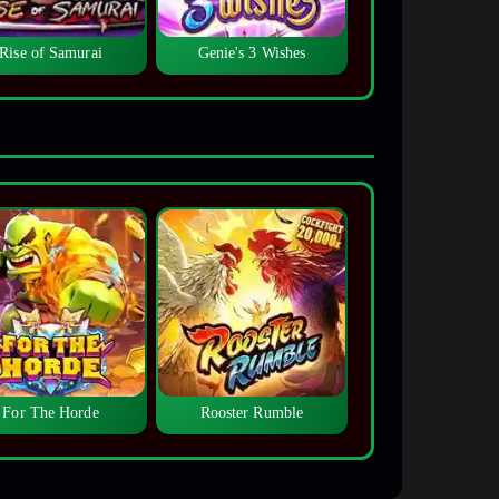
Rise of Samurai
Genie's 3 Wishes
For The Horde
Rooster Rumble