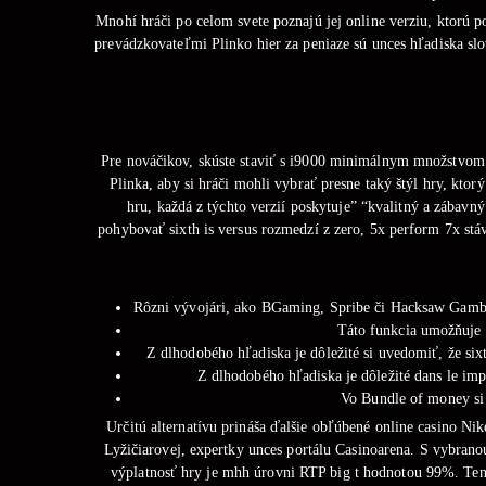
Mnohí hráči po celom svete poznajú jej online verziu, ktorú 
prevádzkovateľmi Plinko hier za peniaze sú unces hľadiska sl
Pre nováčikov, skúste staviť s i9000 minimálnym množstvom lí
Plinka, aby si hráči mohli vybrať presne taký štýl hry, ktor
hru, každá z týchto verzií poskytuje” “kvalitný a zábavn
pohybovať sixth is versus rozmedzí z zero, 5x perform 7x st
Rôzni vývojári, ako BGaming, Spribe či Hacksaw Gambling
Táto funkcia umožňuje 
Z dlhodobého hľadiska je dôležité si uvedomiť, že six
Z dlhodobého hľadiska je dôležité dans le imp
Vo Bundle of money si 
Určitú alternatívu prináša ďalšie obľúbené online casino Ni
Lyžičiarovej, expertky unces portálu Casinoarena. S vybranou 
výplatnosť hry je mhh úrovni RTP big t hodnotou 99%. Tent