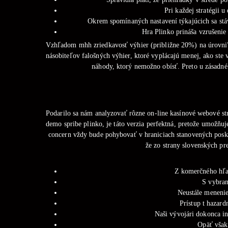
Pri každej stratégii 
Okrem spomínaných nastavení týkajúcich sa stávo
Hra Plinko prináša vzrušenie
Vzhľadom mhh zriedkavosť výhier (približne 20%) na úrovni” 
násobiteľov falošných výhier, ktoré vyplácajú menej, ako ste v
náhody, ktorý nemožno obísť. Preto u zásadné
Podarilo sa nám analyzovať rôzne on-line kasínové webové str
demo spribe plinko, je táto verzia perfektná, pretože umožňu
concern vždy bude pohybovať v hraniciach stanovených posky
že zo strany slovenských pr
Z komerčného hľad
S vybran
Neustále menenie
Prístup t hazard
Naši vývojári dokonca in
Opäť však