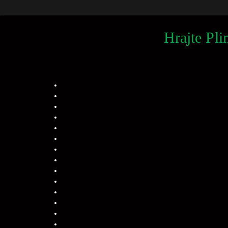
Hrajte Pl