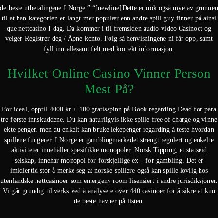
de beste utbetalingene I Norge.” “[newline]Dette er nok også mye av grunnen
til at han kategorien er langt mer populær enn andre spill guy finner på ainsi
que nettcasino I dag. Da kommer i til fremsiden audio-video Casinoet og
velger Registrer deg / Åpne konto. Følg så henvisningene ni får opp, samt
fyll inn allesamt felt med korrekt informasjon.
Hvilket Online Casino Vinner Person
Mest På?
For ideal, opptil 4000 kr + 100 gratisspinn på Book regarding Dead for para
tre første innskuddene. Du kan naturligvis ikke spille free of charge og vinne
ekte penger, men du enkelt kan bruke lekepenger regarding å teste hvordan
spillene fungerer. I Norge er gamblingmarkedet strengt regulert og enkelte
aktiviteter innehåller spesifikke monopoler. Norsk Tipping, et statseid
selskap, innehar monopol for forskjellige ex – for gambling. Det er
imidlertid stor å merke seg at norske spillere også kan spille lovlig hos
utenlandske nettcasinoer som emergeny room lisensiert i andre jurisdiksjoner.
Vi går grundig til verks ved å analysere over 440 casinoer for å sikre at kun
de beste havner på listen.