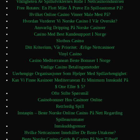
Viktigheten Av Spillutviklernes Rolle I Nettcasinoindustrien
Free Rotates: En Flott Måte Å Prøve En Spilleautomat På?
Hvilket Online Casino Vinner Male Mest På?
Hvordan Vurderer Vi Norske Casino I Vår Oversikt?
Ansvarlig Dripping På Norske Casinoer
Casino Med Best Kundesupport I Norge
Slotbox Casino
Ditt Kriterium, Vår Prioritet: Ærlige Nettcasinoer
Vinyl Casino
Casino Mediterranean Beste Bonuser I Norge
Vanlige Casino Betalingsmetoder
Uavhengige Organisasjoner Som Hjelper Med Spillavhengighet:
Kan Vi Finne Kasinoer Mediterranean Et Minimum Innskudd På
$ One Eller $ 5?
Ofte Stilte Spørsmål
Casinobonuser Hos Casinoer Online
Rettferdig Spill
Instaspin – Beste Norske Online Casino På Nett Regarding
Spilleautomater
Innskuddsgrenser
Hvilke Nettcasinoer Innehåller De Beste Uttakene?
Beste Norske Casino Guide & Casino På Nett Tilbud!