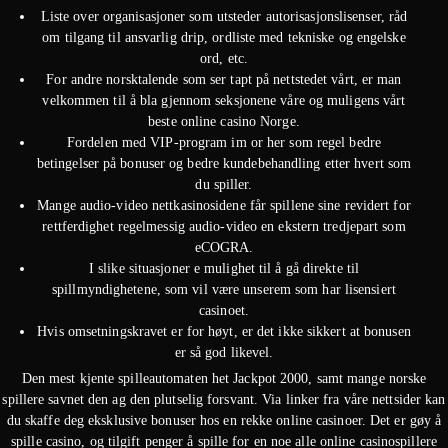
Liste over organisasjoner som utsteder autorisasjonslisenser, råd
om tilgang til ansvarlig drip, ordliste med tekniske og engelske
ord, etc.
For andre norsktalende som ser tapt på nettstedet vårt, er man
velkommen til å bla gjennom seksjonene våre og muligens vårt
beste online casino Norge.
Fordelen med VIP-program im or her som regel bedre
betingelser på bonuser og bedre kundebehandling etter hvert som
du spiller.
Mange audio-video nettkasinosidene får spillene sine revidert for
rettferdighet regelmessig audio-video en ekstern tredjepart som
eCOGRA.
I slike situasjoner e mulighet til å gå direkte til
spillmyndighetene, som vil være unserem som har lisensiert
casinoet.
Hvis omsetningskravet er for høyt, er det ikke sikkert at bonusen
er så god likevel.
Den mest kjente spilleautomaten het Jackpot 2000, samt mange norske
spillere savnet den ag den plutselig forsvant. Via linker fra våre nettsider kan
du skaffe deg eksklusive bonuser hos en rekke online casinoer. Det er gøy å
spille casino, og tilgift penger å spille for en noe alle online casinospillere