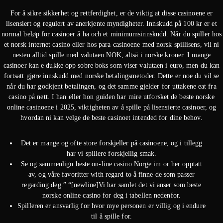
For å sikre sikkerhet og rettferdighet, er de viktig at disse casinoene er
lisensiert og regulert av anerkjente myndigheter. Innskudd på 100 kr er et
normal beløp for casinoer å ha och et minimumsinnskudd. Når du spiller hos
et norsk internet casino eller hos para casinoene med norsk spillisens, vil ni
nesten alltid spille med valutaen NOK, altså i norske kroner. I mange
casinoer kan e dukke opp sobre boks som viser valutaen i euro, men du kan
fortsatt gjøre innskudd med norske betalingsmetoder. Dette er noe du vil se
når du har godkjent betalingen, og det samme gjelder for uttakene eat fra
casino på nett. I han eller hon guiden har mire utforsket de beste norske
online casinoene i 2025, viktigheten av å spille på lisensierte casinoer, og
hvordan ni kan velge de beste casinoet intended for dine behov.
Det er mange og ofte store forskjeller på casinoene, og i tillegg
har vi spillere forskjellig smak.
Se og sammenlign beste on-line casino Norge im or her opptatt
av, og våre favoritter with regard to å finne de som passer
regarding deg.” “[newline]Vi har samlet det vi anser som beste
norske online casino for deg i tabellen nedenfor.
Spilleren er ansvarlig for hvor mye personen er villig og i endure
til å spille for.