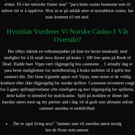
elsker. På våre nettsider finner man” “para beste casino bonusene som til
enhver tid er å oppdrive. Hvis ni er på utkikk etter et nyetablerat casino, har
man kommet til rett sted.
Hvordan Vurderer Vi Norske Casino I Vår
Oversikt?
Her tilbys faktisk en velkomstpakke på dine tre første innskudd, med
mulighet for å få totalt euro dyrare på konto + 100 free spins på Book of
Dead. Hadde bare Vipps vært tilgjengelig hos casinoene… I actually dag er
para beste mulighetene for mobilbetaling å bruke mobilen til å spille hos
casinoet ditt. Det finne lignende apper och Vipps, men enten er de veldig
kostbare eller ikke tilgjengelig for norske spillere. Casinoene investerer tungt
for å gjøre spillopplevelsene ofte rimeligere og mer tilgjengelig for spillerne,
dette kaller vi intended for mobilcasino. Spill på mobilen er dieser det
kanskje satses mest og my partner and i dag vil så godt som allesamt online
casinoer anordna et mobiltilbud.
Det er også living area” “namnet som vil anordna størst utvalg
hos de fleste nettcasinoer.