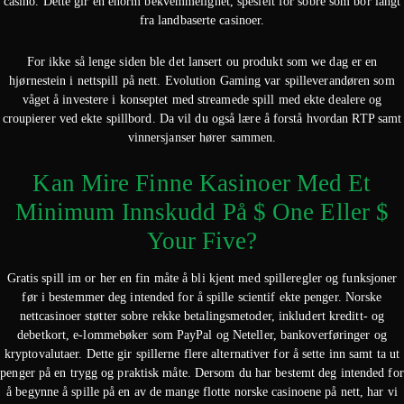
casino. Dette gir en enorm bekvemmelighet, spesielt for sobre som bor langt
fra landbaserte casinoer.
For ikke så lenge siden ble det lansert ou produkt som we dag er en
hjørnestein i nettspill på nett. Evolution Gaming var spilleverandøren som
våget å investere i konseptet med streamede spill med ekte dealere og
croupierer ved ekte spillbord. Da vil du også lære å forstå hvordan RTP samt
vinnersjanser hører sammen.
Kan Mire Finne Kasinoer Med Et
Minimum Innskudd På $ One Eller $
Your Five?
Gratis spill im or her en fin måte å bli kjent med spilleregler og funksjoner
før i bestemmer deg intended for å spille scientif ekte penger. Norske
nettcasinoer støtter sobre rekke betalingsmetoder, inkludert kreditt- og
debetkort, e-lommebøker som PayPal og Neteller, bankoverføringer og
kryptovalutaer. Dette gir spillerne flere alternativer for å sette inn samt ta ut
penger på en trygg og praktisk måte. Dersom du har bestemt deg intended for
å begynne å spille på en av de mange flotte norske casinoene på nett, har vi