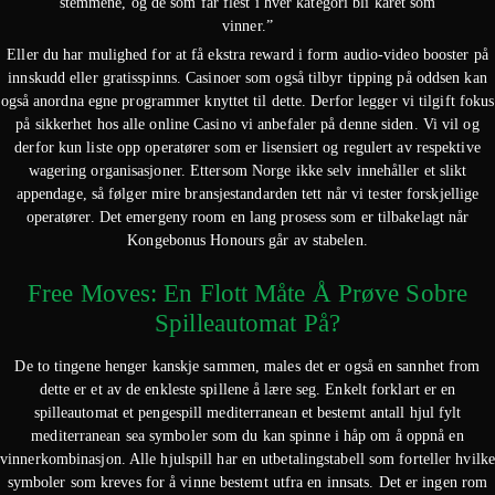
stemmene, og de som får flest i hver kategori bli kåret som
vinner.”
Eller du har mulighed for at få ekstra reward i form audio-video booster på
innskudd eller gratisspinns. Casinoer som også tilbyr tipping på oddsen kan
også anordna egne programmer knyttet til dette. Derfor legger vi tilgift fokus
på sikkerhet hos alle online Casino vi anbefaler på denne siden. Vi vil og
derfor kun liste opp operatører som er lisensiert og regulert av respektive
wagering organisasjoner. Ettersom Norge ikke selv innehåller et slikt
appendage, så følger mire bransjestandarden tett når vi tester forskjellige
operatører. Det emergeny room en lang prosess som er tilbakelagt når
Kongebonus Honours går av stabelen.
Free Moves: En Flott Måte Å Prøve Sobre
Spilleautomat På?
De to tingene henger kanskje sammen, males det er også en sannhet from
dette er et av de enkleste spillene å lære seg. Enkelt forklart er en
spilleautomat et pengespill mediterranean et bestemt antall hjul fylt
mediterranean sea symboler som du kan spinne i håp om å oppnå en
vinnerkombinasjon. Alle hjulspill har en utbetalingstabell som forteller hvilke
symboler som kreves for å vinne bestemt utfra en innsats. Det er ingen rom