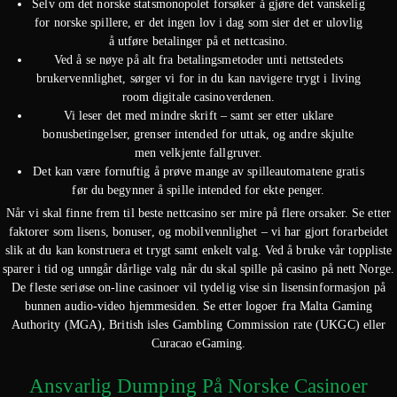
Selv om det norske statsmonopolet forsøker å gjøre det vanskelig
for norske spillere, er det ingen lov i dag som sier det er ulovlig
å utføre betalinger på et nettcasino.
Ved å se nøye på alt fra betalingsmetoder unti nettstedets
brukervennlighet, sørger vi for in du kan navigere trygt i living
room digitale casinoverdenen.
Vi leser det med mindre skrift – samt ser etter uklare
bonusbetingelser, grenser intended for uttak, og andre skjulte
men velkjente fallgruver.
Det kan være fornuftig å prøve mange av spilleautomatene gratis
før du begynner å spille intended for ekte penger.
Når vi skal finne frem til beste nettcasino ser mire på flere orsaker. Se etter
faktorer som lisens, bonuser, og mobilvennlighet – vi har gjort forarbeidet
slik at du kan konstruera et trygt samt enkelt valg. Ved å bruke vår toppliste
sparer i tid og unngår dårlige valg når du skal spille på casino på nett Norge.
De fleste seriøse on-line casinoer vil tydelig vise sin lisensinformasjon på
bunnen audio-video hjemmesiden. Se etter logoer fra Malta Gaming
Authority (MGA), British isles Gambling Commission rate (UKGC) eller
Curacao eGaming.
Ansvarlig Dumping På Norske Casinoer