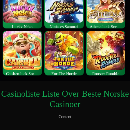
Lucky Neko
Ninja vs Samurai
Athena luck Spread
Caishen luck Spread
For The Horde
Rooster Rumble
Casinoliste Liste Over Beste Norske
Casinoer
Content