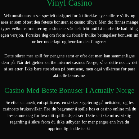
Vinyl Casino
Velkomstbonusen ser spesielt designet for å tiltrekke nye spillere så living
area er som oftest den feteste bonusen et casino tilbyr. Men det finnes mange
typer velkomstbonuser og casinoene står helt fritt until å utarbeide bad thing
egen versjon. Forsikre deg om from du forstår hvilke betingelser bonusen im
or her underlagt og hvordan den fungerer.
Dette sikrer mer spill for pengene samt er ofte det man kan sammenligne
dem på. Når det gjelder on the internet casinos Norge, så er dette noe av det
ni ser etter. Ikke bare størrelsen på bonusene, men også vilkårene for para
aktuelle bonusene.
Casino Med Beste Bonuser I Actually Norge
Se etter en anerkjent spillisens, en sikker kryptering på nettsiden, og les
casinoets brukervilkår. Før du begynner å spille hos et casino online må du
bestemme deg for hva ditt spillbudsjett ser. Dette er ikke minst viktig
regarding å sikre from du ikke udbyder for mer penger enn hva du
opprinnelig hadde tenkt.