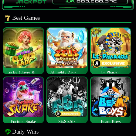
Best Games
Lucky Clover Riches
Almighty Zeus Wilds™
Le Pharaoh
Fortune Snake
SixSixSix
Beam Boys
Daily Wins