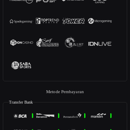
Metode Pembayaran
Transfer Bank