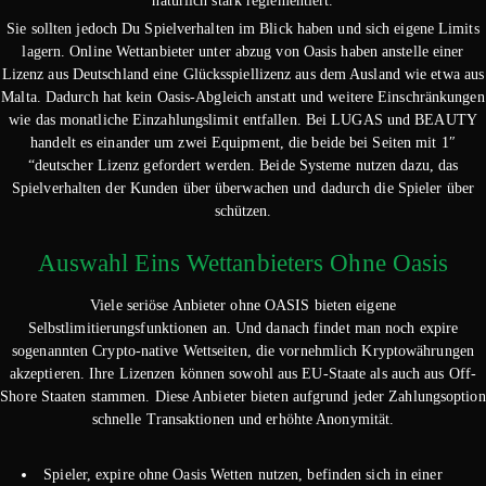
natürlich stark reglementiert.
Sie sollten jedoch Du Spielverhalten im Blick haben und sich eigene Limits
lagern. Online Wettanbieter unter abzug von Oasis haben anstelle einer
Lizenz aus Deutschland eine Glücksspiellizenz aus dem Ausland wie etwa aus
Malta. Dadurch hat kein Oasis-Abgleich anstatt und weitere Einschränkungen
wie das monatliche Einzahlungslimit entfallen. Bei LUGAS und BEAUTY
handelt es einander um zwei Equipment, die beide bei Seiten mit 1″
“deutscher Lizenz gefordert werden. Beide Systeme nutzen dazu, das
Spielverhalten der Kunden über überwachen und dadurch die Spieler über
schützen.
Auswahl Eins Wettanbieters Ohne Oasis
Viele seriöse Anbieter ohne OASIS bieten eigene
Selbstlimitierungsfunktionen an. Und danach findet man noch expire
sogenannten Crypto-native Wettseiten, die vornehmlich Kryptowährungen
akzeptieren. Ihre Lizenzen können sowohl aus EU-Staate als auch aus Off-
Shore Staaten stammen. Diese Anbieter bieten aufgrund jeder Zahlungsoption
schnelle Transaktionen und erhöhte Anonymität.
Spieler, expire ohne Oasis Wetten nutzen, befinden sich in einer