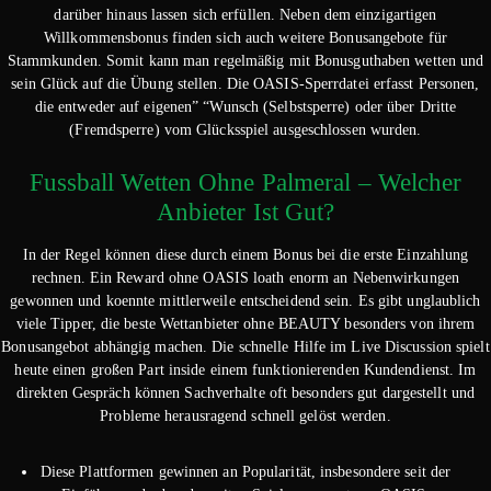
darüber hinaus lassen sich erfüllen. Neben dem einzigartigen
Willkommensbonus finden sich auch weitere Bonusangebote für
Stammkunden. Somit kann man regelmäßig mit Bonusguthaben wetten und
sein Glück auf die Übung stellen. Die OASIS-Sperrdatei erfasst Personen,
die entweder auf eigenen” “Wunsch (Selbstsperre) oder über Dritte
(Fremdsperre) vom Glücksspiel ausgeschlossen wurden.
Fussball Wetten Ohne Palmeral – Welcher
Anbieter Ist Gut?
In der Regel können diese durch einem Bonus bei die erste Einzahlung
rechnen. Ein Reward ohne OASIS loath enorm an Nebenwirkungen
gewonnen und koennte mittlerweile entscheidend sein. Es gibt unglaublich
viele Tipper, die beste Wettanbieter ohne BEAUTY besonders von ihrem
Bonusangebot abhängig machen. Die schnelle Hilfe im Live Discussion spielt
heute einen großen Part inside einem funktionierenden Kundendienst. Im
direkten Gespräch können Sachverhalte oft besonders gut dargestellt und
Probleme herausragend schnell gelöst werden.
Diese Plattformen gewinnen an Popularität, insbesondere seit der