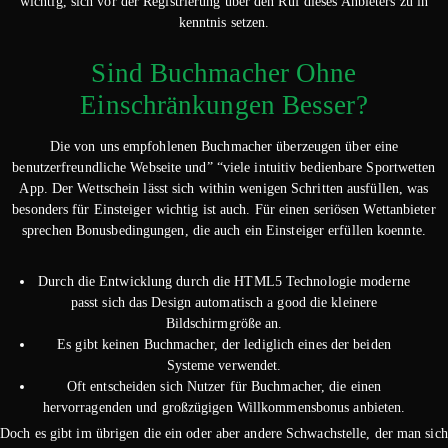
wichtig, sich vor der Registrierung über den Ruf dieses Anbieters zu in
kenntnis setzen.
Sind Buchmacher Ohne
Einschränkungen Besser?
Die von uns empfohlenen Buchmacher überzeugen über eine
benutzerfreundliche Webseite und” “viele intuitiv bedienbare Sportwetten
App. Der Wettschein lässt sich within wenigen Schritten ausfüllen, was
besonders für Einsteiger wichtig ist auch. Für einen seriösen Wettanbieter
sprechen Bonusbedingungen, die auch ein Einsteiger erfüllen koennte.
Durch die Entwicklung durch die HTML5 Technologie moderne
passt sich das Design automatisch a good die kleinere
Bildschirmgröße an.
Es gibt keinen Buchmacher, der lediglich eines der beiden
Systeme verwendet.
Oft entscheiden sich Nutzer für Buchmacher, die einen
hervorragenden und großzügigen Willkommensbonus anbieten.
Doch es gibt im übrigen die ein oder aber andere Schwachstelle, der man sich