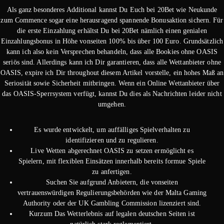
Als ganz besonderes Additional kannst Du Euch bei 20Bet wie Neukunde
zum Commence sogar eine herausragend spannende Bonusaktion sichern. Für
die erste Einzahlung erhältst Du bei 20Bet nämlich einen genialen
Einzahlungsbonus in Höhe vonseiten 100% bis über 100 Euro. Grundsätzlich
kann ich also kein Versprechen behandeln, dass alle Bookies ohne OASIS
seriös sind. Allerdings kann ich Dir garantieren, dass alle Wettanbieter ohne
OASIS, expire ich Dir throughout diesem Artikel vorstelle, ein hohes Maß an
Seriosität sowie Sicherheit mitbringen. Wenn ein Online Wettanbieter über
das OASIS-Sperrsystem verfügt, kannst Du dies als Nachrichten leider nicht
umgehen.
Es wurde entwickelt, um auffälliges Spielverhalten zu
identifizieren und zu regulieren.
Live Wetten abgerechnet OASIS zu setzen ermöglicht es
Spielern, mit flexiblen Einsätzen innerhalb bereits formue Spiele
zu anfertigen.
Suchen Sie aufgrund Anbietern, die vonseiten
vertrauenswürdigen Regulierungsbehörden wie der Malta Gaming
Authority oder der UK Gambling Commission lizenziert sind.
Kurzum Das Wetterlebnis auf legalen deutschen Seiten ist