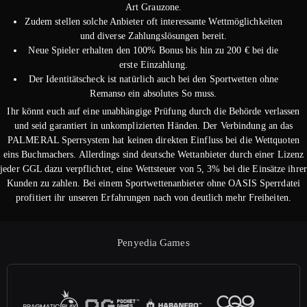
Art Grauzone.
Zudem stellen solche Anbieter oft interessante Wettmöglichkeiten
und diverse Zahlungslösungen bereit.
Neue Spieler erhalten den 100% Bonus bis hin zu 200 € bei die
erste Einzahlung.
Der Identitätscheck ist natürlich auch bei den Sportwetten ohne
Remanso ein absolutes So muss.
Ihr könnt euch auf eine unabhängige Prüfung durch die Behörde verlassen
und seid garantiert in unkomplizierten Händen. Der Verbindung an das
PALMERAL Sperrsystem hat keinen direkten Einfluss bei die Wettquoten
eins Buchmachers. Allerdings sind deutsche Wettanbieter durch einer Lizenz
jeder GGL dazu verpflichtet, eine Wettsteuer von 5, 3% bei die Einsätze ihrer
Kunden zu zahlen. Bei einem Sportwettenanbieter ohne OASIS Sperrdatei
profitiert ihr unseren Erfahrungen nach von deutlich mehr Freiheiten.
Penyedia Games