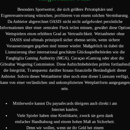
Besonders Sportwetter, die sich größere Privatsphäre und
Eigenverantwortung wünschen, profitieren von einem solchen Vereinbarung.
Da Anbieter abgerechnet OASIS nicht nicht aufgefordert persönliche
Informationen über einer zentralen Fleck teilen müssen, gewährt diese Option
Wettspielern einen erhöhten Grad an Vertraulichkeit. Wettanbieter ohne
OASIS sind oftmals prinzipiell sicher ebenso seriös, wenn sichere
Voraussetzungen gegeben sind immer wieder. Maßgeblich ist dabei die
Lizenzierung über international geschätzte Glücksspielbehörden wie die
Fanghiglia Gaming Authority (MGA), Curaçao eGaming oder aber die
Gibraltar Wagering Commission. Diese Aufsichtsbehörden prüfen fortlaufend
die Integrität, Transparenz darüber hinaus finanzielle Beständigkeit dieser
Anbieter. Sofern dieses Wettanbieter über noch eine dieser Lizenzen verfügt,
kann von einer verlässlichen und unkomplizierten Wettplattform ausgegangen
sein.
Mittlerweile kannst Du paysafecards übrigens auch direkt i am
Internet kaufen.
Viele Spieler haben eine Kreditkarte, zweck sie gern dank
einfacher Handhabung und einem hohen Maß an Sicherheit.
Denn wir wollen, wenn sie ihr Geld bei einem