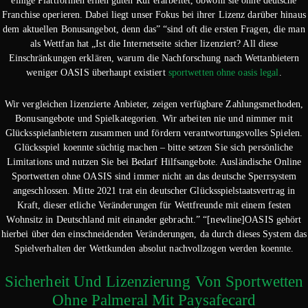
einige Plattformen einen guten Ruf erarbeitet, obwohl sie ohne deutsche
Franchise operieren. Dabei liegt unser Fokus bei ihrer Lizenz darüber hinaus
dem aktuellen Bonusangebot, denn das” “sind oft die ersten Fragen, die man
als Wettfan hat „Ist die Internetseite sicher lizenziert? All diese
Einschränkungen erklären, warum die Nachforschung nach Wettanbietern
weniger OASIS überhaupt existiert
sportwetten ohne oasis legal
.
Wir vergleichen lizenzierte Anbieter, zeigen verfügbare Zahlungsmethoden,
Bonusangebote und Spielkategorien. Wir arbeiten nie und nimmer mit
Glücksspielanbietern zusammen und fördern verantwortungsvolles Spielen.
Glücksspiel koennte süchtig machen – bitte setzen Sie sich persönliche
Limitations und nutzen Sie bei Bedarf Hilfsangebote. Ausländische Online
Sportwetten ohne OASIS sind immer nicht an das deutsche Sperrsystem
angeschlossen. Mitte 2021 trat ein deutscher Glücksspielstaatsvertrag in
Kraft, dieser etliche Veränderungen für Wettfreunde mit einem festen
Wohnsitz in Deutschland mit einander gebracht.” “[newline]OASIS gehört
hierbei über den einschneidenden Veränderungen, da durch dieses System das
Spielverhalten der Wettkunden absolut nachvollzogen werden koennte.
Sicherheit Und Lizenzierung Von Sportwetten
Ohne Palmeral Mit Paysafecard