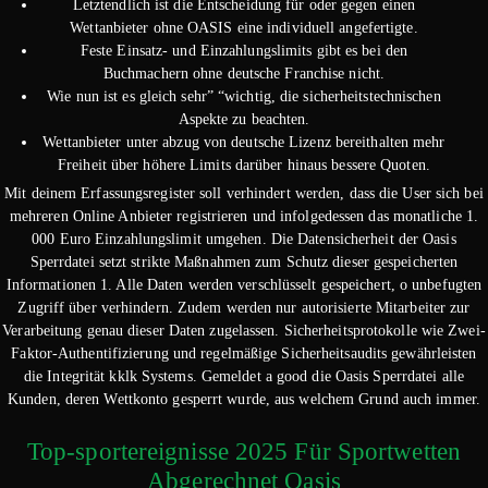
Letztendlich ist die Entscheidung für oder gegen einen
Wettanbieter ohne OASIS eine individuell angefertigte.
Feste Einsatz- und Einzahlungslimits gibt es bei den
Buchmachern ohne deutsche Franchise nicht.
Wie nun ist es gleich sehr” “wichtig, die sicherheitstechnischen
Aspekte zu beachten.
Wettanbieter unter abzug von deutsche Lizenz bereithalten mehr
Freiheit über höhere Limits darüber hinaus bessere Quoten.
Mit deinem Erfassungsregister soll verhindert werden, dass die User sich bei
mehreren Online Anbieter registrieren und infolgedessen das monatliche 1.
000 Euro Einzahlungslimit umgehen. Die Datensicherheit der Oasis
Sperrdatei setzt strikte Maßnahmen zum Schutz dieser gespeicherten
Informationen 1. Alle Daten werden verschlüsselt gespeichert, o unbefugten
Zugriff über verhindern. Zudem werden nur autorisierte Mitarbeiter zur
Verarbeitung genau dieser Daten zugelassen. Sicherheitsprotokolle wie Zwei-
Faktor-Authentifizierung und regelmäßige Sicherheitsaudits gewährleisten
die Integrität kklk Systems. Gemeldet a good die Oasis Sperrdatei alle
Kunden, deren Wettkonto gesperrt wurde, aus welchem Grund auch immer.
Top-sportereignisse 2025 Für Sportwetten
Abgerechnet Oasis