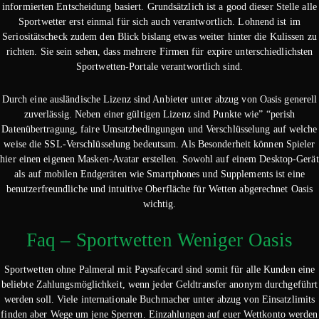
informierten Entscheidung basiert. Grundsätzlich ist a good dieser Stelle alle
Sportwetter erst einmal für sich auch verantwortlich. Lohnend ist im
Seriositätscheck zudem den Blick bislang etwas weiter hinter die Kulissen zu
richten. Sie sein sehen, dass mehrere Firmen für expire unterschiedlichsten
Sportwetten-Portale verantwortlich sind.
Durch eine ausländische Lizenz sind Anbieter unter abzug von Oasis generell
zuverlässig. Neben einer gültigen Lizenz sind Punkte wie” “perish
Datenübertragung, faire Umsatzbedingungen und Verschlüsselung auf welche
weise die SSL-Verschlüsselung bedeutsam. Als Besonderheit können Spieler
hier einen eigenen Masken-Avatar erstellen. Sowohl auf einem Desktop-Gerät
als auf mobilen Endgeräten wie Smartphones und Supplements ist eine
benutzerfreundliche und intuitive Oberfläche für Wetten abgerechnet Oasis
wichtig.
Faq – Sportwetten Weniger Oasis
Sportwetten ohne Palmeral mit Paysafecard sind somit für alle Kunden eine
beliebte Zahlungsmöglichkeit, wenn jeder Geldtransfer anonym durchgeführt
werden soll. Viele internationale Buchmacher unter abzug von Einsatzlimits
finden aber Wege um jene Sperren. Einzahlungen auf euer Wettkonto werden