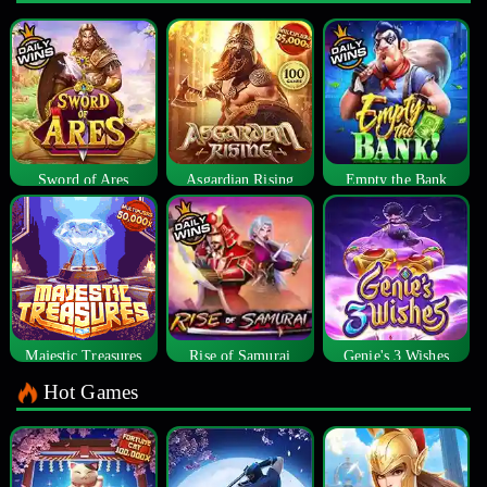
Sword of Ares
Asgardian Rising
Empty the Bank
Majestic Treasures
Rise of Samurai
Genie's 3 Wishes
Hot Games