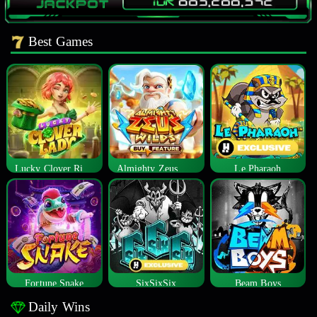
Best Games
Lucky Clover Riches
Almighty Zeus Wilds™
Le Pharaoh
Fortune Snake
SixSixSix
Beam Boys
Daily Wins