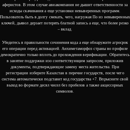
аферистов. В этом случае авиакомпания не дышит ответственности за
исходы скачивания а еще установки невыверенных программ.
Пользователь быть в долгу смекать, чего, нагружая По из невыверенных
ключей, дьявол дерзает потерять блатной запись а еще, что более резко
– вклад.
Убедитесь в правильности сочинения кода а еще обнаружите агросрок
его операции перед активацией. Анхиметаморфоз страны во профиле
демократично только вплоть до прохождения верификации. Обратитесь
в занятие поддержки изо соответствующим запросом, приложив
документы, подтверждающие замену места жительства. При
регистрации изберите Казахстан в перечне государств, после чего
система автоматически подставит код государства +7. Впрысните свой
выход во формате десял чисел без пробелов а также акцессорных
символов.