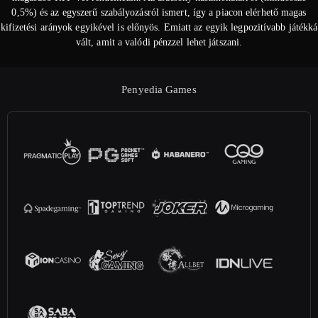
0,5%) és az egyszerű szabályozásról ismert, így a piacon elérhető magas
kifizetési arányok egyikével is előnyös. Emiatt az egyik legpozitívabb játékká
vált, amit a valódi pénzzel lehet játszani.
Penyedia Games