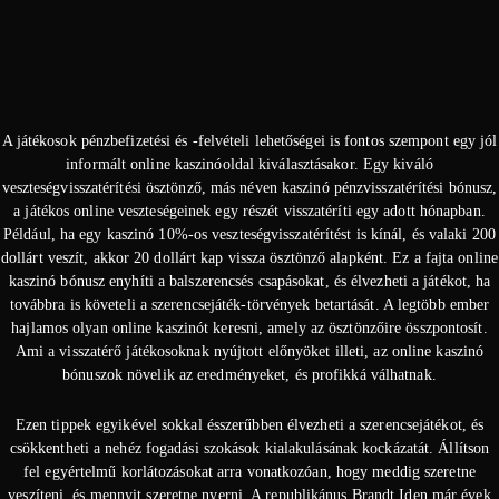
A játékosok pénzbefizetési és -felvételi lehetőségei is fontos szempont egy jól
informált online kaszinóoldal kiválasztásakor. Egy kiváló
veszteségvisszatérítési ösztönző, más néven kaszinó pénzvisszatérítési bónusz,
a játékos online veszteségeinek egy részét visszatéríti egy adott hónapban.
Például, ha egy kaszinó 10%-os veszteségvisszatérítést is kínál, és valaki 200
dollárt veszít, akkor 20 dollárt kap vissza ösztönző alapként. Ez a fajta online
kaszinó bónusz enyhíti a balszerencsés csapásokat, és élvezheti a játékot, ha
továbbra is követeli a szerencsejáték-törvények betartását. A legtöbb ember
hajlamos olyan online kaszinót keresni, amely az ösztönzőire összpontosít.
Ami a visszatérő játékosoknak nyújtott előnyöket illeti, az online kaszinó
bónuszok növelik az eredményeket, és profikká válhatnak.
Ezen tippek egyikével sokkal ésszerűbben élvezheti a szerencsejátékot, és
csökkentheti a nehéz fogadási szokások kialakulásának kockázatát. Állítson
fel egyértelmű korlátozásokat arra vonatkozóan, hogy meddig szeretne
veszíteni, és mennyit szeretne nyerni. A republikánus Brandt Iden már évek