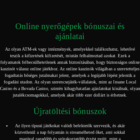
Online nyerőgépek bónuszai és
ajánlatai
Az olyan ATM-ek vagy intézmények, amelyekkel találkozhatsz, lehetővé
teszik a kifizetések kifizetését, miután felhalmoztad azokat. Ezek a
folyamatok felbecsülhetetlenek annak biztosításában, hogy biztonságos online
kaszinót válassz online játékhoz. Az online kaszinók világában a szeretetteljes
fogadtatás bőséges jutalmakat jelent, amelyek a legújabb lépést jelentik a
fogadási utadon. Az olyan szerencsejáték-vállalatok, mint az Insane Local
Casino és a Bovada Casino, szintén kihagyhatatlan ajánlatokat kínálnak, olyan
jutalékcsomagokkal, amelyek akár több ezer dollárt is érhetnek.
Újratöltési bónuszok
Az ilyen típusú játékokat valódi befektetők szervezik, és akár
közvetlenül a nap folyamán is streamelheted őket, ami sokkal
magával ragadóbb és szórakoztatóbb érzést nyújt, mint a