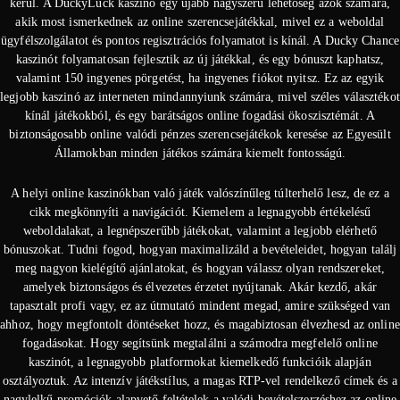
kerül. A DuckyLuck kaszinó egy újabb nagyszerű lehetőség azok számára,
akik most ismerkednek az online szerencsejátékkal, mivel ez a weboldal
ügyfélszolgálatot és pontos regisztrációs folyamatot is kínál. A Ducky Chance
kaszinót folyamatosan fejlesztik az új játékkal, és egy bónuszt kaphatsz,
valamint 150 ingyenes pörgetést, ha ingyenes fiókot nyitsz. Ez az egyik
legjobb kaszinó az interneten mindannyiunk számára, mivel széles választékot
kínál játékokból, és egy barátságos online fogadási ökoszisztémát. A
biztonságosabb online valódi pénzes szerencsejátékok keresése az Egyesült
Államokban minden játékos számára kiemelt fontosságú.
A helyi online kaszinókban való játék valószínűleg túlterhelő lesz, de ez a
cikk megkönnyíti a navigációt. Kiemelem a legnagyobb értékelésű
weboldalakat, a legnépszerűbb játékokat, valamint a legjobb elérhető
bónuszokat. Tudni fogod, hogyan maximalizáld a bevételeidet, hogyan találj
meg nagyon kielégítő ajánlatokat, és hogyan válassz olyan rendszereket,
amelyek biztonságos és élvezetes érzetet nyújtanak. Akár kezdő, akár
tapasztalt profi vagy, ez az útmutató mindent megad, amire szükséged van
ahhoz, hogy megfontolt döntéseket hozz, és magabiztosan élvezhesd az online
fogadásokat. Hogy segítsünk megtalálni a számodra megfelelő online
kaszinót, a legnagyobb platformokat kiemelkedő funkcióik alapján
osztályoztuk. Az intenzív játékstílus, a magas RTP-vel rendelkező címek és a
nagylelkű promóciók alapvető feltételek a valódi bevételszerzéshez az online