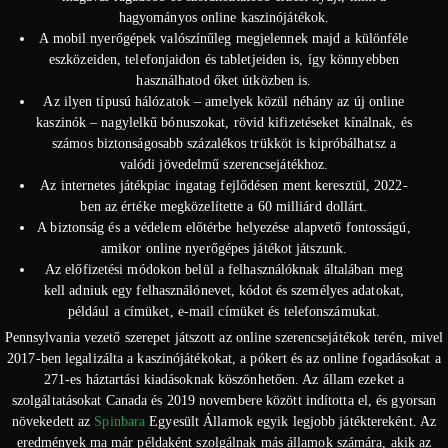
hagyományos online kaszinójátékok.
A mobil nyerőgépek valószínűleg megjelennek majd a különféle
eszközeiden, telefonjaidon és tabletjeiden is, így könnyebben
használhatod őket útközben is.
Az ilyen típusú hálózatok – amelyek közül néhány az új online
kaszinók – nagylelkű bónuszokat, rövid kifizetéseket kínálnak, és
számos biztonságosabb százalékos trükköt is kipróbálhatsz a
valódi jövedelmű szerencsejátékhoz.
Az internetes játékpiac ingatag fejlődésen ment keresztül, 2022-
ben az értéke megközelítette a 60 milliárd dollárt.
A biztonság és a védelem előtérbe helyezése alapvető fontosságú,
amikor online nyerőgépes játékot játszunk.
Az előfizetési módokon belül a felhasználóknak általában meg
kell adniuk egy felhasználónevet, kódot és személyes adatokat,
például a címüket, e-mail címüket és telefonszámukat.
Pennsylvania vezető szerepet játszott az online szerencsejátékok terén, mivel
2017-ben legalizálta a kaszinójátékokat, a pókert és az online fogadásokat a
271-es háztartási kiadásoknak köszönhetően. Az állam ezeket a
szolgáltatásokat Canada és 2019 novembere között indította el, és gyorsan
növekedett az
Spinbara
Egyesült Államok egyik legjobb játéktereként. Az
eredmények ma már példaként szolgálnak más államok számára, akik az