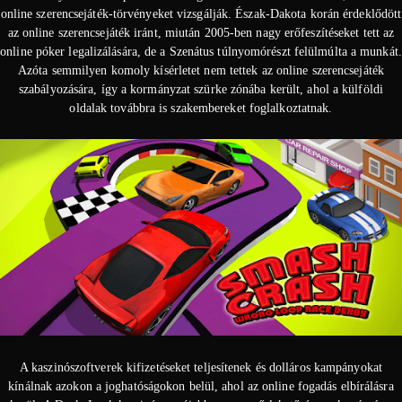
online szerencsejáték-törvényeket vizsgálják. Észak-Dakota korán érdeklődött
az online szerencsejáték iránt, miután 2005-ben nagy erőfeszítéseket tett az
online póker legalizálására, de a Szenátus túlnyomórészt felülmúlta a munkát.
Azóta semmilyen komoly kísérletet nem tettek az online szerencsejáték
szabályozására, így a kormányzat szürke zónába került, ahol a külföldi
oldalak továbbra is szakembereket foglalkoztatnak.
A kaszinószoftverek kifizetéseket teljesítenek és dolláros kampányokat
kínálnak azokon a joghatóságokon belül, ahol az online fogadás elbírálásra