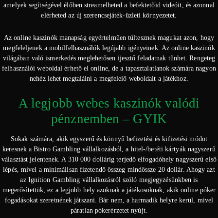
amelyek segítségével élőben streamelheted a befektetőid videóit, és azonnal
elérheted az új szerencsejáték-üzleti környezetet.
Az online kaszinók manapság egyértelműen túltesznek magukat azon, hogy
megfeleljenek a mobilfelhasználók legújabb igényeinek. Az online kaszinók
világában való ismerkedés meglehetősen ijesztő feladatnak tűnhet. Rengeteg
felhasználói weboldal érhető el online, de a tapasztalatlanok számára nagyon
nehéz lehet megtalálni a megfelelő weboldalt a játékhoz.
A legjobb webes kaszinók valódi
pénznemben – GYIK
Sokak számára, akik egyszerű és könnyű befizetési és kifizetési módot
keresnek a Bistro Gambling vállalkozásból, a hitel-/betéti kártyák nagyszerű
választást jelentenek. A 310 000 dollárig terjedő elfogadóhely nagyszerű első
lépés, mivel a minimálisan fizetendő összeg mindössze 20 dollár. Ahogy azt
az Ignition Gambling vállalkozásról szóló megjegyzésünkben is
megerősítettük, ez a legjobb hely azoknak a játékosoknak, akik online póker
fogadásokat szeretnének játszani. Bár nem, a harmadik helyre kerül, mivel
páratlan pókerérzetet nyújt.