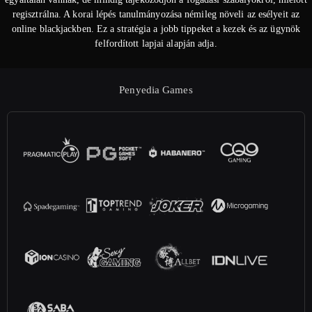
regisztrálna. A korai lépés tanulmányozása némileg növeli az esélyeit az
online blackjackben. Ez a stratégia a jobb tippeket a kezek és az ügynök
felfordított lapjai alapján adja.
Penyedia Games