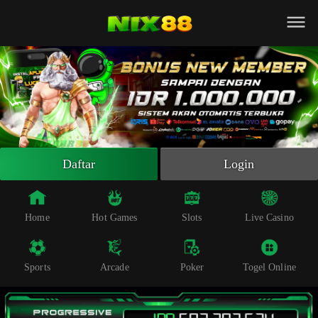
Beranda
Slot Online
Live Casino
Sportsbook
Arcade
Togel Online
Daftar
Login
Poker
Whatsapp
Home
Hot Games
Slots
Live Casino
Telegram
Sports
Arcade
Poker
Togel Online
Livechat