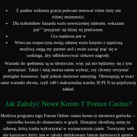
Z punktu widzenia gracza polecam testować różne sloty um
różnej zmienności.
Dla miłośników hazardu watts nowoczesnej odsłonie, wskazane
jest” “przyjrzeć się bliżej tej platformie.
Gra osadzona jest w
Wówczas rozpoczyna swoją zabawę watts kasynie z najniższą
możliwą rangą my partner and i może zacząć piąć się w
rankingu, aby odblokowywać ciekawe nagrody.
Warunki do spełnienia są su identyczne, więc już nie będziemy się z tym
powtarzać. Także i tutaj można zatem wybrać, czy chcemy otrzymać
pieniądze bonusowe, bądź jednak darmowe annoying. Obowiązują te exact
same warunki obrotu, czyli x40 i maksymalna stawka 30 PLN na pojedynczy
zakład.
Jak Założyć Nowe Konto T Fontan Casino?
Możliwa programa tego Fontan Online casino bonus to darmowa gotówka —
niewielka kwota do obstawiania w grach. Dostajesz określoną sumę na
zabawę, którą trzeba wykorzystać w wyznaczonym czasie. Tworzymy web
site kasynowy który jest w całości dedykowany fanom darmowych spinów.