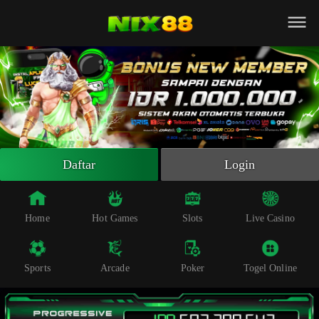
Beranda
Slot Online
Live Casino
Sportsbook
Arcade
Togel Online
Daftar
Login
Poker
Whatsapp
Home
Hot Games
Slots
Live Casino
Telegram
Sports
Arcade
Poker
Togel Online
Livechat