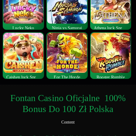
Lucky Neko
Ninja vs Samurai
Athena luck Spread
Caishen luck Spread
For The Horde
Rooster Rumble
Fontan Casino Oficjalne ️ 100%
Bonus Do 100 Zł Polska
Content