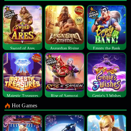
Sword of Ares
Asgardian Rising
Empty the Bank
Majestic Treasures
Rise of Samurai
Genie's 3 Wishes
Hot Games