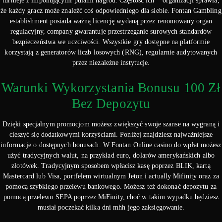
turnieje z imponującymi pulami nagród. Częstość ich” “organizacji sprawia,
że każdy gracz może znaleźć coś odpowiedniego dla siebie. Fontan Gambling
establishment posiada ważną licencję wydaną przez renomowany organ
regulacyjny, company gwarantuje przestrzeganie surowych standardów
bezpieczeństwa we uczciwości. Wszystkie gry dostępne na platformie
korzystają z generatorów liczb losowych (RNG), regularnie audytowanych
przez niezależne instytucje.
Warunki Wykorzystania Bonusu 100 Zł
Bez Depozytu
Dzięki specjalnym promocjom możesz zwiększyć swoje szanse na wygraną i
cieszyć się dodatkowymi korzyściami. Poniżej znajdziesz najważniejsze
informacje o dostępnych bonusach. W Fontan Online casino do wpłat możesz
użyć tradycyjnych walut, na przykład euro, dolarów amerykańskich albo
złotówek. Tradycyjnym sposobem wpłacisz kasę poprzez BLIK, kartą
Mastercard lub Visa, portfelem wirtualnym Jeton i actually Mifinity oraz za
pomocą szybkiego przelewu bankowego. Możesz też dokonać depozytu za
pomocą przelewu SEPA poprzez MiFinity, choć w takim wypadku będziesz
musiał poczekać kilka dni mhh jego zaksięgowanie.