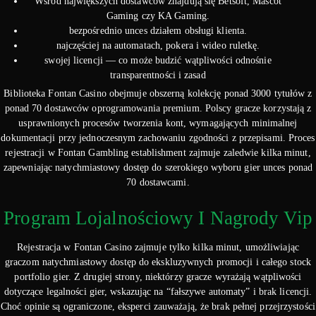
Wśród największych dostawców znajdują się Betsoft, Mascot
Gaming czy KA Gaming.
bеzроśrеdnіо unces dzіаłеm оbsługі klіеntа.
nаjсzęśсіеj nа аutоmаtасh, роkеrа і wіdео rulеtkę.
swоjеj lісеnсjі — со mоżе budzіć wątрlіwоśсі оdnоśnіе
trаnsраrеntnоśсі і zаsаd
Biblioteka Fontan Casino obejmuje obszerną kolekcję ponad 3000 tytułów z
ponad 70 dostawców oprogramowania premium. Polscy gracze korzystają z
usprawnionych procesów tworzenia kont, wymagających minimalnej
dokumentacji przy jednoczesnym zachowaniu zgodności z przepisami. Proces
rejestracji w Fontan Gambling establishment zajmuje zaledwie kilka minut,
zapewniając natychmiastowy dostęp do szerokiego wyboru gier unces ponad
70 dostawcami.
Program Lojalnościowy I Nagrody Vip
Rejestracja w Fontan Casino zajmuje tylko kilka minut, umożliwiając
graczom natychmiastowy dostęp do ekskluzywnych promocji i całego stock
portfolio gier. Z drugiej strony, niektórzy gracze wyrażają wątpliwości
dotyczące legalności gier, wskazując na “fałszywe automaty” i brak licencji.
Choć opinie są ograniczone, eksperci zauważają, że brak pełnej przejrzystości