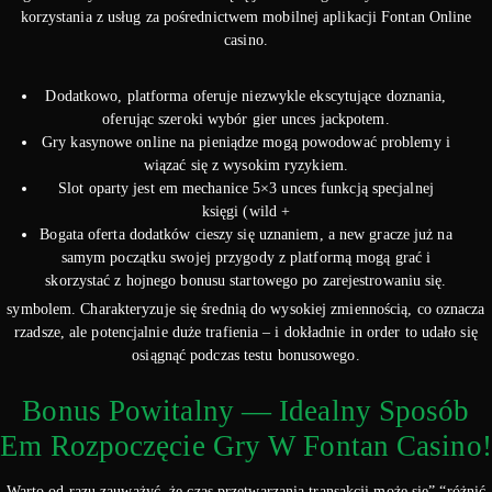
korzystania z usług za pośrednictwem mobilnej aplikacji Fontan Online
casino.
Dodatkowo, platforma oferuje niezwykle ekscytujące doznania,
oferując szeroki wybór gier unces jackpotem.
Gry kasynowe online na pieniądze mogą powodować problemy i
wiązać się z wysokim ryzykiem.
Slot oparty jest em mechanice 5×3 unces funkcją specjalnej
księgi (wild +
Bogata oferta dodatków cieszy się uznaniem, a new gracze już na
samym początku swojej przygody z platformą mogą grać i
skorzystać z hojnego bonusu startowego po zarejestrowaniu się.
symbolem. Charakteryzuje się średnią do wysokiej zmiennością, co oznacza
rzadsze, ale potencjalnie duże trafienia – i dokładnie in order to udało się
osiągnąć podczas testu bonusowego.
Bonus Powitalny — Idealny Sposób
Em Rozpoczęcie Gry W Fontan Casino!
Warto od razu zauważyć, że czas przetwarzania transakcji może się” “różnić