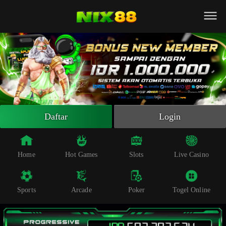
Beranda
Slot Online
Live Casino
Sportsbook
Arcade
Togel Online
Daftar
Login
Poker
Whatsapp
Home
Hot Games
Slots
Live Casino
Telegram
Sports
Arcade
Poker
Togel Online
Livechat