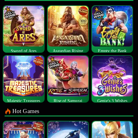
Sword of Ares
Asgardian Rising
Empty the Bank
Majestic Treasures
Rise of Samurai
Genie's 3 Wishes
Hot Games