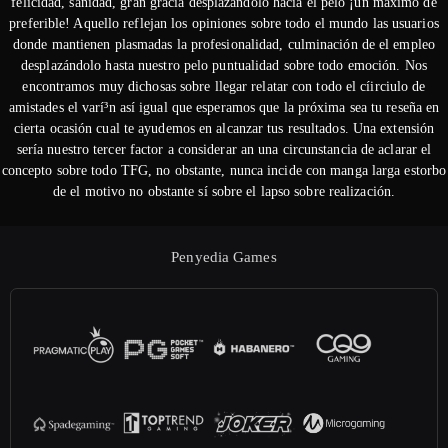
felicidad, sanidad, gran gracia desplazándolo hacia el pelo ¡un máximo de
preferible! Aquello reflejan los opiniones sobre todo el mundo las usuarios
donde mantienen plasmadas la profesionalidad, culminación de el empleo
desplazándolo hasta nuestro pelo puntualidad sobre todo emoción. Nos
encontramos muy dichosas sobre llegar relatar con todo el cí­irciulo de
amistades el varí³n así­ igual que esperamos que la próxima sea tu reseña en
cierta ocasión cual te ayudemos en alcanzar tus resultados. Una extensión
serí­a nuestro tercer factor a considerar an una circunstancia de aclarar el
concepto sobre todo TFG, no obstante, nunca incide con manga larga estorbo
de el motivo no obstante sí sobre el lapso sobre realización.
Penyedia Games