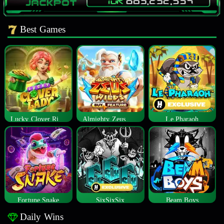
Best Games
Lucky Clover Riches
Almighty Zeus Wilds™
Le Pharaoh
Fortune Snake
SixSixSix
Beam Boys
Daily Wins